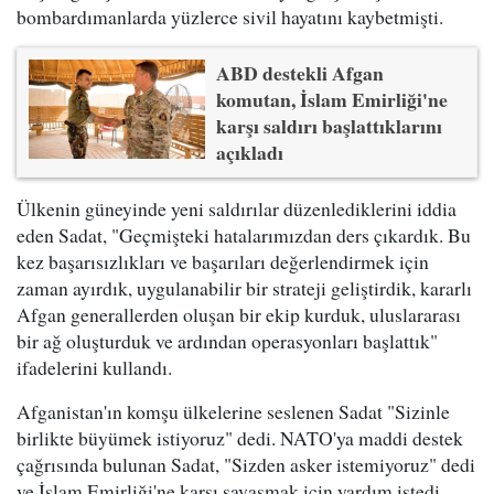
bombardımanlarda yüzlerce sivil hayatını kaybetmişti.
ABD destekli Afgan
komutan, İslam Emirliği'ne
karşı saldırı başlattıklarını
açıkladı
Ülkenin güneyinde yeni saldırılar düzenlediklerini iddia
eden Sadat, "Geçmişteki hatalarımızdan ders çıkardık. Bu
kez başarısızlıkları ve başarıları değerlendirmek için
zaman ayırdık, uygulanabilir bir strateji geliştirdik, kararlı
Afgan generallerden oluşan bir ekip kurduk, uluslararası
bir ağ oluşturduk ve ardından operasyonları başlattık"
ifadelerini kullandı.
Afganistan'ın komşu ülkelerine seslenen Sadat "Sizinle
birlikte büyümek istiyoruz" dedi. NATO'ya maddi destek
çağrısında bulunan Sadat, "Sizden asker istemiyoruz" dedi
ve İslam Emirliği'ne karşı savaşmak için yardım istedi.