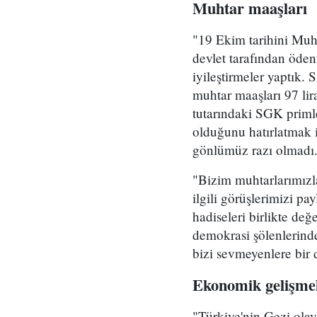
Muhtar maaşları
"19 Ekim tarihini Muh
devlet tarafından ödenm
iyileştirmeler yaptık.
muhtar maaşları 97 lira
tutarındaki SGK primle
olduğunu hatırlatmak i
gönlümüz razı olmadı. 
"Bizim muhtarlarımızl
ilgili görüşlerimizi p
hadiseleri birlikte de
demokrasi şölenlerinde
bizi sevmeyenlere bir 
Ekonomik gelişme
"Türkiye'nin Gezi olayl