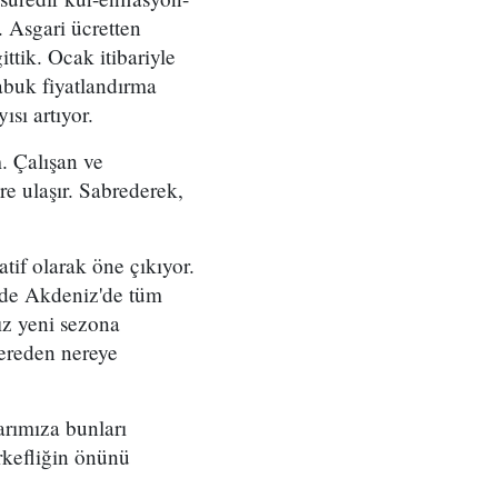
. Asgari ücretten
tik. Ocak itibariyle
sabuk fiyatlandırma
sı artıyor.
. Çalışan ve
re ulaşır. Sabrederek,
tif olarak öne çıkıyor.
zmde Akdeniz'de tüm
ız yeni sezona
nereden nereye
arımıza bunları
irkefliğin önünü