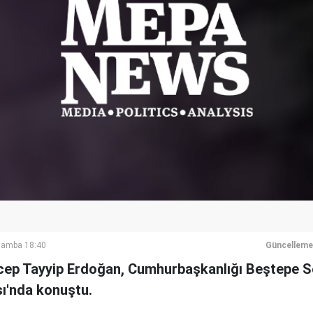
şamba 18:40
Güncelleme
ep Tayyip Erdoğan, Cumhurbaşkanlığı Beştepe S
sı'nda konuştu.