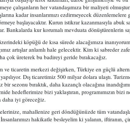
meye çalışanların her vatandaşımıza bir maliyeti olmuştur
arına kadar insanlarımızı ezdirmeyecek düzenlemelere git
 görmeye başlayacaktır. Kurun istikrar kazanmasıyla abuk 
r. Bankalarda kur korumalı mevduata dönüştürenlerin sayı
üzerindeki köpüğü de kısa sürede alacağımıza inanıyorum
ımız artışlar anlamlı hale gelecektir. Kim ki sabreder zafe
ha çok üreterek bu badireyi geride bırakacağız.
 ve ticaretin merkezi değişirken, Türkiye en güçlü alterna
r yapılıyor. Dış ticaretimiz 500 milyar dolara ulaştı. Turi
iz bir sezonu bıraktık, daha kazançlı olacağına inandığım
mide hedeflerimize bizi yaklaştıran, programımızın bizi 
a daha iyi göreceğiz.
ilçelerinize, mahallenize geri döndüğünüzde tüm vatandaşl
İnsanlarımızı hakikatle besleyelim ki yalanın, iftiranın, ç