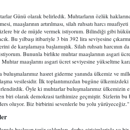
tarlar Günü olarak belirledik. Muhtarların özlük hakları
esi, maaşlarının artırılması, silah ruhsatı harcı muafiyeti
 Sizlere bir de müjde vermek istiyorum. Bilindiği gibi hü
cık. Bu yılbaşı itibariyle 3 bin 392 lira seviyesine çıkarm
rini de karşılamaya başlamıştık. Silah ruhsatı harcının da
stiyorum. Bununla birlikte muhtar maaşlarının asgari ücre
Muhtar maaşlarını asgari ücret seviyesine yükseltme kara
a buluşmalarımız hasret giderme yanında ülkemiz ve mille
aylaşma vesilesidir. İlk toplantımızdan bugüne ülkemizdeki
ğerlendirdik. Öyle ki muhtarlar buluşmalarımız ülkemizin
n biri olarak demokrasi tarihimize geçmiştir. Sizlerin bu
ders oluyor. Biz birbirini sevenlerle bu yolu yürüyeceğiz."
ler
arıyla başlayıp terör saldırıları, darbe girişimleriyle ve bi