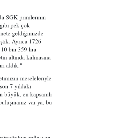
nda SGK primlerinin
 gibi pek çok
kümete geldiğimizde
ıştık. Ayrıca 1726
 10 bin 359 lira
tin altında kalmasına
rı aldık."
timizin meseleleriyle
 son 7 yıldaki
 en büyük, en kapsamlı
 buluşmanız var ya, bu
r süredir kur-enflasyon-