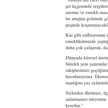
şer üçgeninde sergilen
memur ve emekli maaşl
bu artışları gelirinde
peşinde koşamayacakla
Kur gibi enflasyonun 
emeklilerimizde yaptığ
daha çok çalışarak, da
Dünyada küresel üretim
Sürekli yeni yatırımla
rakiplerimizi geçtiğim
hazırlanıyoruz. Ekono
taşıdığını yaz aylarınd
Sizlerden illerinize, 
anlatmanızı istiyorum. 
keselim."