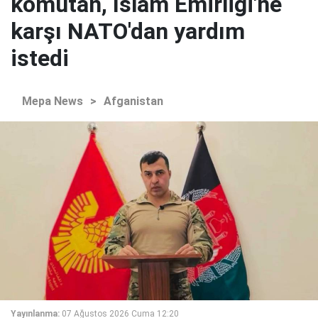
komutan, İslam Emirliği'ne
karşı NATO'dan yardım
istedi
Mepa News
>
Afganistan
Yayınlanma:
07 Ağustos 2026 Cuma 12:20