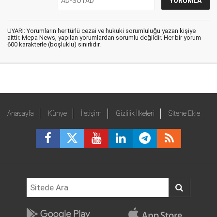
UYARI: Yorumların her türlü cezai ve hukuki sorumluluğu yazan kişiye
aittir. Mepa News, yapılan yorumlardan sorumlu değildir. Her bir yorum
600 karakterle (boşluklu) sınırlıdır.
Anasayfa
Künye
İletişim
Gizlilik İlkeleri
Sitene Ekle