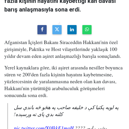
fazla kişinin hayatını kaybettiği kan davası
barış anlaşmasıyla sona erdi.
Afganistan İçişleri Bakanı Siraceddin Hakkani'nin özel
girişimiyle, Paktika ve Host vilayetlerinde yaklaşık 100
yıldır devam eden aşiret anlaşmazlığı barışla sonuçlandı.
Yerel kaynaklara göre, iki aşiret arasında nesiller boyunca
süren ve 200'den fazla kişinin hayatını kaybetmesine,
yüzlercesinin de yaralanmasına neden olan kan davası,
Hakkani'nin yürüttüğü arabuluculuk görüşmeleri
sonucunda sona erdi.
په لویه پکتیا کې د خلیفه صاحب په هڅو څه باندې سل
کلنه بدي پای ته ورسېده!
pic.twitter.com/X0IkkF1maH
بشپړ راپور????