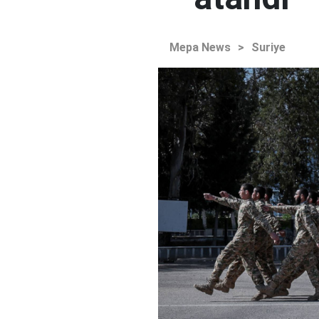
Mepa News
>
Suriye