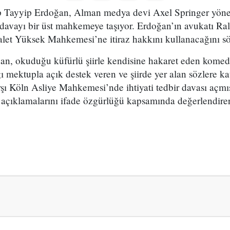
Tayyip Erdoğan, Alman medya devi Axel Springer yönet
 davayı bir üst mahkemeye taşıyor. Erdoğan’ın avukatı Ra
let Yüksek Mahkemesi’ne itiraz hakkını kullanacağını sö
n, okuduğu küfürlü şiirle kendisine hakaret eden komed
ektupla açık destek veren ve şiirde yer alan sözlere katı
şı Köln Asliye Mahkemesi’nde ihtiyati tedbir davası açm
çıklamalarını ifade özgürlüğü kapsamında değerlendirer