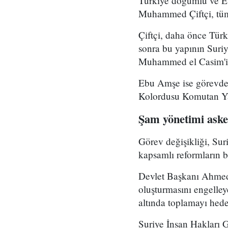
Türkiye doğumlu ve Es
Muhammed Çiftçi, tüm
Çiftçi, daha önce Tür
sonra bu yapının Suri
Muhammed el Casim'in
Ebu Amşe ise görevden
Kolordusu Komutan Yar
Şam yönetimi asker
Görev değişikliği, Su
kapsamlı reformların bi
Devlet Başkanı Ahmed 
oluşturmasını engelle
altında toplamayı hedef
Suriye İnsan Hakları 