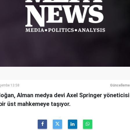
şembe 13:58
Güncelleme
ğan, Alman medya devi Axel Springer yöneticisi
 bir üst mahkemeye taşıyor.