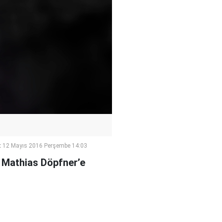
:
12 Mayıs 2016 Perşembe 14:03
 Mathias Döpfner’e