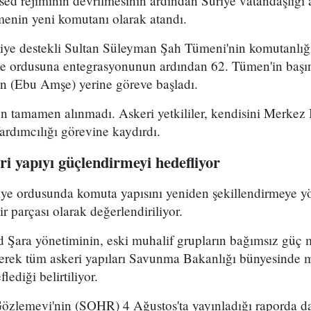
ed rejiminin devrilmesinin ardından Suriye vatandaşlığı
enin yeni komutanı olarak atandı.
kiye destekli Sultan Süleyman Şah Tümeni'nin komutanlığ
ye ordusuna entegrasyonunun ardından 62. Tümen'in başın
 (Ebu Amşe) yerine göreve başladı.
 tamamen alınmadı. Askeri yetkililer, kendisini Merkez B
dımcılığı görevine kaydırdı.
i yapıyı güçlendirmeyi hedefliyor
riye ordusunda komuta yapısını yeniden şekillendirmeye y
r parçası olarak değerlendiriliyor.
Şara yönetiminin, eski muhalif grupların bağımsız güç 
yerek tüm askeri yapıları Savunma Bakanlığı bünyesinde 
lediği belirtiliyor.
Gözlemevi'nin (SOHR) 4 Ağustos'ta yayınladığı raporda da