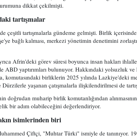
durumuna dikkat çekilmişti.
aki tartışmalar
çeşitli tartışmalarla gündeme gelmişti. Birlik içerisind
e'ye bağlı kalması, merkezi yönetimin denetimini zorlaştı
ca Afrin'deki görev süresi boyunca insan hakları ihlalle
le ABD yaptırımları bulunuyor. Hakkındaki yolsuzluk ve h
ra, komutasındaki birliklerin 2025 yılında Lazkiye'deki me
Dürzilerle yaşanan çatışmalarla ilişkilendirilmesi de tartı
n doğrudan muharip birlik komutanlığından alınmasının 
elik bir adım olabileceğini değerlendiriyor.
kın isimlerinden biri
hammed Çiftçi, "Muhtar Türki" ismiyle de tanınıyor. 1