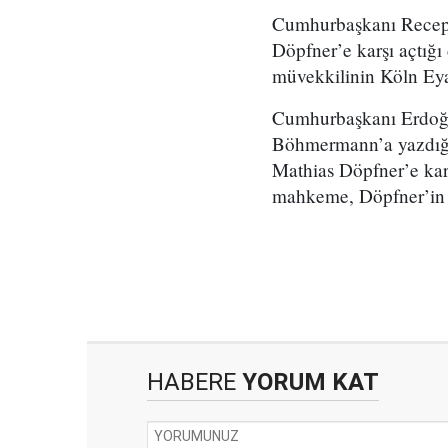
Cumhurbaşkanı Recep 
Döpfner’e karşı açtığı
müvekkilinin Köln Eya
Cumhurbaşkanı Erdoğa
Böhmermann’a yazdığı m
Mathias Döpfner’e kar
mahkeme, Döpfner’in a
HABERE
YORUM KAT