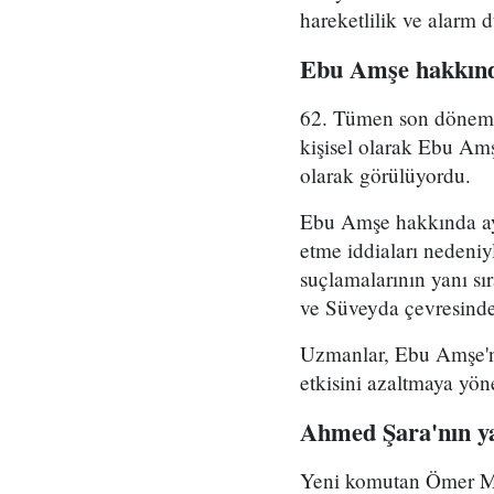
hareketlilik ve alarm 
Ebu Amşe hakkınd
62. Tümen son dönemde 
kişisel olarak Ebu Amş
olarak görülüyordu.
Ebu Amşe hakkında ayrı
etme iddiaları nedeniy
suçlamalarının yanı sı
ve Süveyda çevresinde 
Uzmanlar, Ebu Amşe'ni
etkisini azaltmaya yön
Ahmed Şara'nın ya
Yeni komutan Ömer Mu