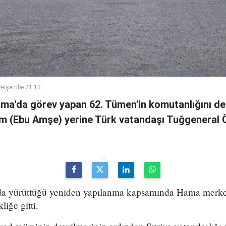
Perşembe 21:13
ama'da görev yapan 62. Tümen'in komutanlığını de
m (Ebu Amşe) yerine Türk vatandaşı Tuğgenera
uda yürüttüğü yeniden yapılanma kapsamında Hama merke
iğe gitti.