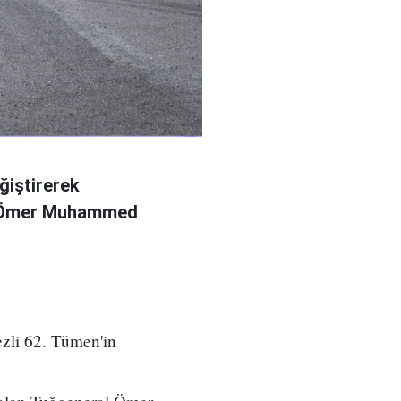
ğiştirerek
l Ömer Muhammed
zli 62. Tümen'in