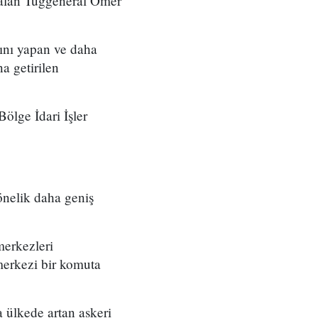
 alan Tuğgeneral Ömer
ını yapan ve daha
a getirilen
ölge İdari İşler
önelik daha geniş
merkezleri
merkezi bir komuta
 ülkede artan askeri