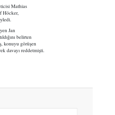
icisi Mathias
lf Höcker,
yledi.
yen Jan
ldığını belirten
ış, konuyu görüşen
ek davayı reddetmişti.