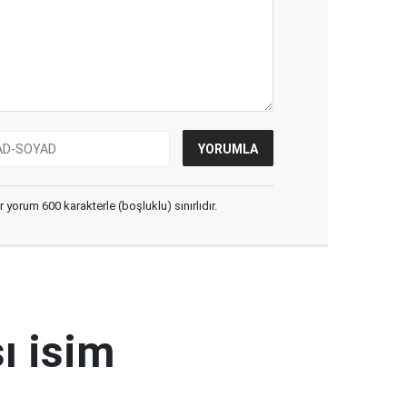
yorum 600 karakterle (boşluklu) sınırlıdır.
ı isim