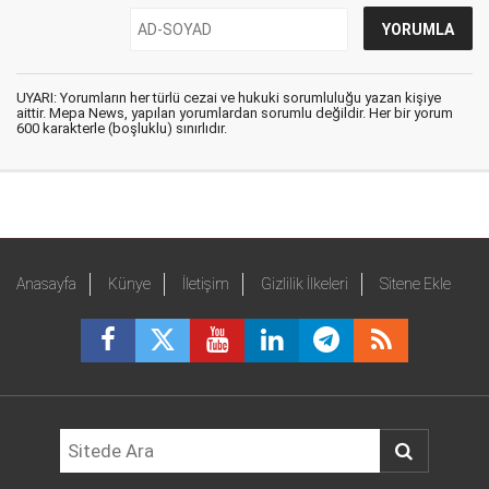
UYARI: Yorumların her türlü cezai ve hukuki sorumluluğu yazan kişiye
aittir. Mepa News, yapılan yorumlardan sorumlu değildir. Her bir yorum
600 karakterle (boşluklu) sınırlıdır.
Anasayfa
Künye
İletişim
Gizlilik İlkeleri
Sitene Ekle