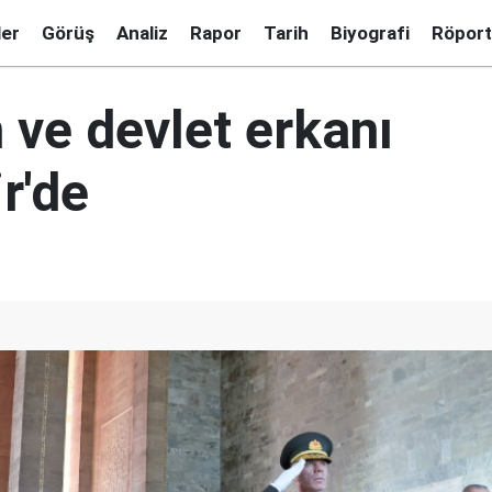
ler
Görüş
Analiz
Rapor
Tarih
Biyografi
Röport
 ve devlet erkanı
r'de