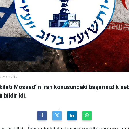
Cuma 17:17
şkilatı Mossad'ın İran konusundaki başarısızlık se
bildirildi.
arat teşkilatı, İran rejimini devirmeye yönelik başarısız bir