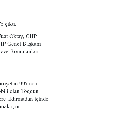
 çıktı.
Fuat Oktay, CHP
MHP Genel Başkanı
uvvet komutanları
riyet'in 99'uncu
obili olan Toggun
lere aldırmadan içinde
rmak için