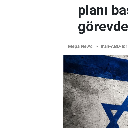
planı ba
görevden
Mepa News
>
İran-ABD-İsr