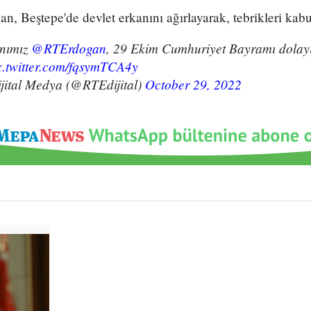
, Beştepe'de devlet erkanını ağırlayarak, tebrikleri kab
nımız
@RTErdogan
, 29 Ekim Cumhuriyet Bayramı dolayıs
c.twitter.com/fqsymTCA4y
jital Medya (@RTEdijital)
October 29, 2022