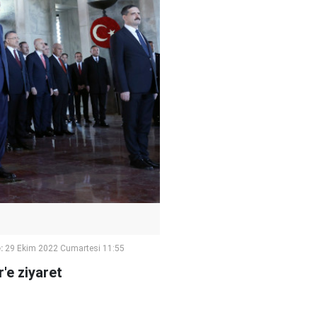
:
29 Ekim 2022 Cumartesi 11:55
'e ziyaret