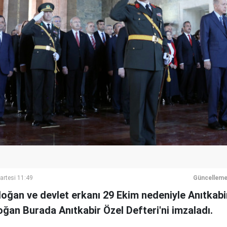
rtesi 11:49
Güncelleme
ğan ve devlet erkanı 29 Ekim nedeniyle Anıtkabir
oğan Burada Anıtkabir Özel Defteri'ni imzaladı.