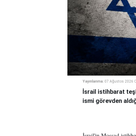
Yayınlanma:
07 Ağustos 2026 
İsrail istihbarat te
ismi görevden aldığı 
İsrail'in Mossad istihb