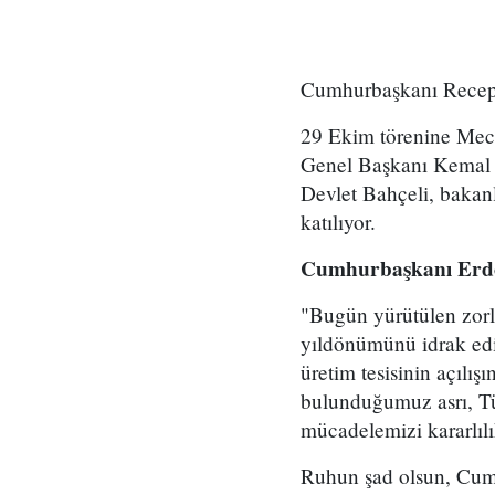
Cumhurbaşkanı Recep T
29 Ekim törenine Mec
Genel Başkanı Kemal 
Devlet Bahçeli, bakan
katılıyor.
Cumhurbaşkanı Erdoğa
"Bugün yürütülen zorl
yıldönümünü idrak ediy
üretim tesisinin açılı
bulunduğumuz asrı, Tü
mücadelemizi kararlılı
Ruhun şad olsun, Cumh