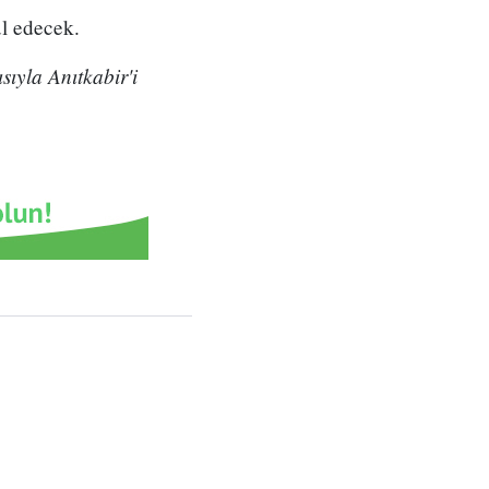
ul edecek.
ıyla Anıtkabir'i