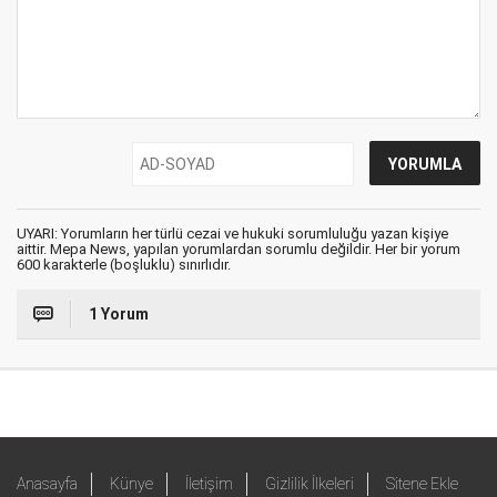
UYARI: Yorumların her türlü cezai ve hukuki sorumluluğu yazan kişiye
aittir. Mepa News, yapılan yorumlardan sorumlu değildir. Her bir yorum
600 karakterle (boşluklu) sınırlıdır.
1 Yorum
Anasayfa
Künye
İletişim
Gizlilik İlkeleri
Sitene Ekle