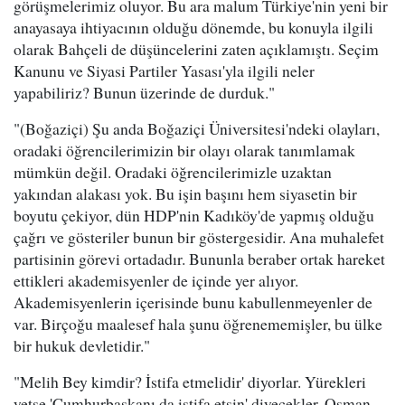
görüşmelerimiz oluyor. Bu ara malum Türkiye'nin yeni bir
anayasaya ihtiyacının olduğu dönemde, bu konuyla ilgili
olarak Bahçeli de düşüncelerini zaten açıklamıştı. Seçim
Kanunu ve Siyasi Partiler Yasası'yla ilgili neler
yapabiliriz? Bunun üzerinde de durduk."
"(Boğaziçi) Şu anda Boğaziçi Üniversitesi'ndeki olayları,
oradaki öğrencilerimizin bir olayı olarak tanımlamak
mümkün değil. Oradaki öğrencilerimizle uzaktan
yakından alakası yok. Bu işin başını hem siyasetin bir
boyutu çekiyor, dün HDP'nin Kadıköy'de yapmış olduğu
çağrı ve gösteriler bunun bir göstergesidir. Ana muhalefet
partisinin görevi ortadadır. Bununla beraber ortak hareket
ettikleri akademisyenler de içinde yer alıyor.
Akademisyenlerin içerisinde bunu kabullenmeyenler de
var. Birçoğu maalesef hala şunu öğrenememişler, bu ülke
bir hukuk devletidir."
"Melih Bey kimdir? İstifa etmelidir' diyorlar. Yürekleri
yetse 'Cumhurbaşkanı da istifa etsin' diyecekler. Osman