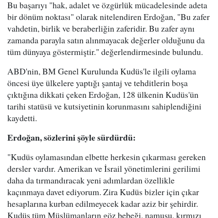
Bu başarıyı "hak, adalet ve özgürlük mücadelesinde adeta
bir dönüm noktası" olarak nitelendiren Erdoğan, "Bu zafer
vahdetin, birlik ve beraberliğin zaferidir. Bu zafer aynı
zamanda parayla satın alınmayacak değerler olduğunu da
tüm dünyaya göstermiştir." değerlendirmesinde bulundu.
ABD'nin, BM Genel Kurulunda Kudüs'le ilgili oylama
öncesi üye ülkelere yaptığı şantaj ve tehditlerin boşa
çıktığına dikkati çeken Erdoğan, 128 ülkenin Kudüs'ün
tarihi statüsü ve kutsiyetinin korunmasını sahiplendiğini
kaydetti.
Erdoğan, sözlerini şöyle sürdürdü:
"Kudüs oylamasından elbette herkesin çıkarması gereken
dersler vardır. Amerikan ve İsrail yönetimlerini gerilimi
daha da tırmandıracak yeni adımlardan özellikle
kaçınmaya davet ediyorum. Zira Kudüs bizler için çıkar
hesaplarına kurban edilmeyecek kadar aziz bir şehirdir.
Kudüs tüm Müslümanların göz bebeği, namusu, kırmızı