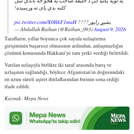
په لویه پکتیا کې د خلیفه صاحب په هڅو څه باندې سل
کلنه بدي پای ته ورسېده!
pic.twitter.com/X0IkkF1maH
بشپړ راپور????
— Abdullah Raihan (@Raihan_093)
August 9, 2026
Tarafların, yıllar boyunca çok sayıda uzlaştırma
girişiminin başarısız olmasının ardından, anlaşmazlığın
çözümü konusunda Hakkani'ye tam yetki verdiği belirtildi.
Varılan uzlaşıyla birlikte iki taraf arasında barış ve
uzlaşının sağlandığı, böylece Afganistan'ın doğusundaki
en uzun süreli aşiret ihtilaflarından birinin sona erdiği
ifade edildi.
Kaynak: Mepa News