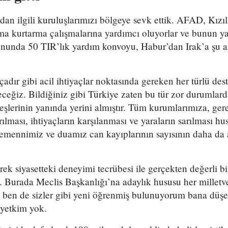
an ilgili kuruluşlarımızı bölgeye sevk ettik. AFAD, Kızıl
ama kurtarma çalışmalarına yardımcı oluyorlar ve bunun
onunda 50 TIR’lık yardım konvoyu, Habur’dan Irak’a şu a
 çadır gibi acil ihtiyaçlar noktasında gereken her türlü des
eğiz. Bildiğiniz gibi Türkiye zaten bu tür zor durumlard
şlerinin yanında yerini almıştır. Tüm kurumlarımıza, ger
tırılması, ihtiyaçların karşılanması ve yaraların sarılması h
. Temennimiz ve duamız can kayıplarının sayısının daha da
ek siyasetteki deneyimi tecrübesi ile gerçekten değerli bir
 Burada Meclis Başkanlığı’na adaylık hususu her milletve
nı ben de sizler gibi yeni öğrenmiş bulunuyorum bana düşe
yetkim yok.