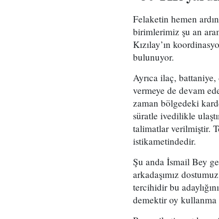
Felaketin hemen ardınd
birimlerimiz şu an ar
Kızılay’ın koordinasy
bulunuyor.
Ayrıca ilaç, battaniye,
vermeye de devam edec
zaman bölgedeki karde
süratle ivedilikle ulaş
talimatlar verilmiştir
istikametindedir.
Şu anda İsmail Bey ger
arkadaşımız dostumuz.
tercihidir bu adaylığı
demektir oy kullanma 