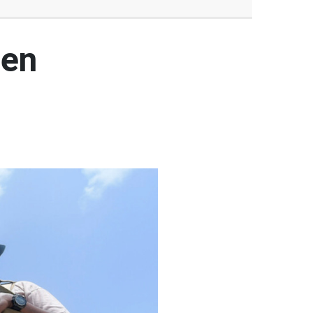
den
ı