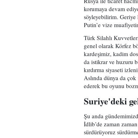
Rusya ile ticaret hacm
korumaya devam ediyor
söyleyebilirim. Geriye 
Putin’e vize muafiyeti
Türk Silahlı Kuvvetler
genel olarak Körfez bö
kardeşimiz, kadim dos
da istikrar ve huzuru 
kırdırma siyaseti izle
Aslında dünya da çok iy
ederek bu oyunu bozmas
Suriye'deki ge
Şu anda gündemimizde o
İdlib’de zaman zaman s
sürdürüyoruz sürdürmekt