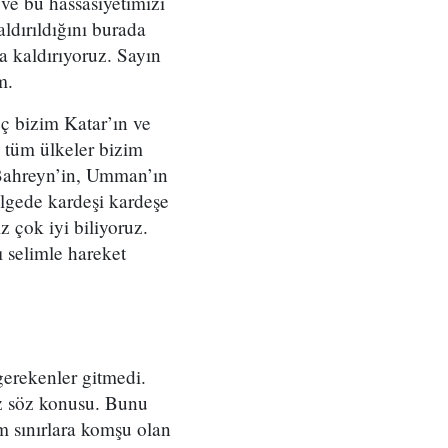
 ve bu hassasiyetimizi
dırıldığını burada
da kaldırıyoruz. Sayın
m.
ç bizim Katar’ın ve
i tüm ülkeler bizim
 Bahreyn’in, Umman’ın
ölgede kardeşi kardeşe
 çok iyi biliyoruz.
ı selimle hareket
gerekenler gitmedi.
ız söz konusu. Bunu
im sınırlara komşu olan