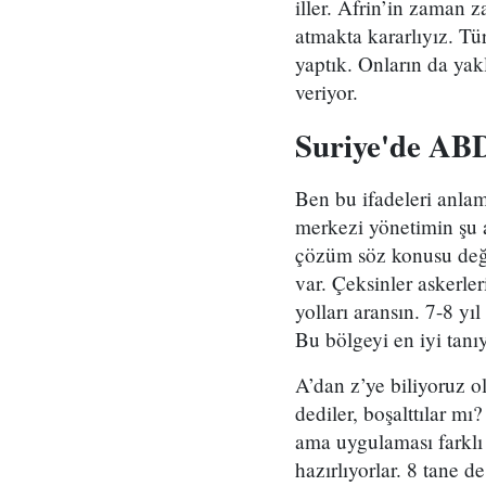
iller. Afrin’in zaman 
atmakta kararlıyız. Tü
yaptık. Onların da yak
veriyor.
Suriye'de AB
Ben bu ifadeleri anla
merkezi yönetimin şu a
çözüm söz konusu değil
var. Çeksinler askerle
yolları aransın. 7-8 
Bu bölgeyi en iyi tanıya
A’dan z’ye biliyoruz o
dediler, boşalttılar m
ama uygulaması farklı
hazırlıyorlar. 8 tane d