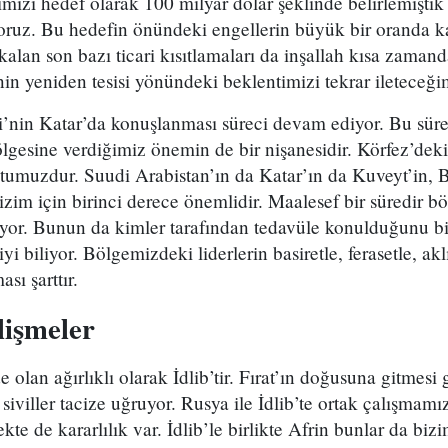
imizi hedef olarak 100 milyar dolar şeklinde belirlemiştik
uz. Bu hedefin önündeki engellerin büyük bir oranda kal
kalan son bazı ticari kısıtlamaları da inşallah kısa zaman
nin yeniden tesisi yönündeki beklentimizi tekrar ileteceği
i’nin Katar’da konuşlanması süreci devam ediyor. Bu süre
lgesine verdiğimiz önemin de bir nişanesidir. Körfez’dek
tumuzdur. Suudi Arabistan’ın da Katar’ın da Kuveyt’in,
bizim için birinci derece önemlidir. Maalesef bir süredir b
niyor. Bunun da kimler tarafından tedavüle konulduğunu biz
i biliyor. Bölgemizdeki liderlerin basiretle, ferasetle, akl
ı şarttır.
lişmeler
lan ağırlıklı olarak İdlib’tir. Fırat’ın doğusuna gitmesi 
iviller tacize uğruyor. Rusya ile İdlib’te ortak çalışmam
e de kararlılık var. İdlib’le birlikte Afrin bunlar da biz