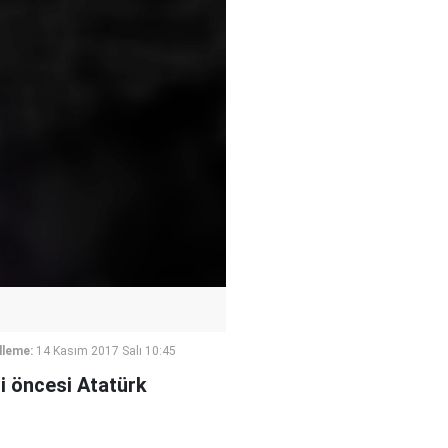
lleme:
14 Kasım 2017 Salı 10:45
i öncesi Atatürk