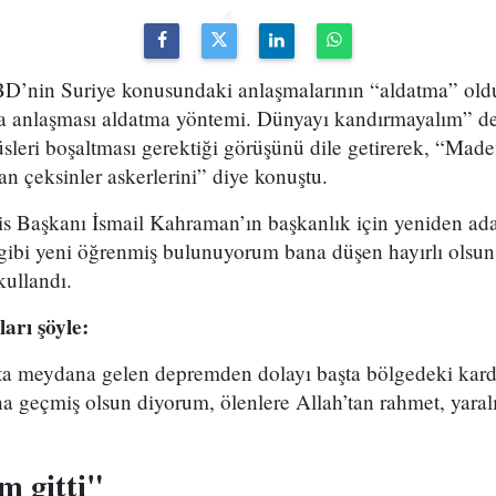
D’nin Suriye konusundaki anlaşmalarının “aldatma” oldu
 anlaşması aldatma yöntemi. Dünyayı kandırmayalım” de
sleri boşaltması gerektiği görüşünü dile getirerek, “Ma
n çeksinler askerlerini” diye konuştu.
 Başkanı İsmail Kahraman’ın başkanlık için yeniden ada
r gibi yeni öğrenmiş bulunuyorum bana düşen hayırlı olsu
kullandı.
arı şöyle:
ta meydana gelen depremden dolayı başta bölgedeki kard
a geçmiş olsun diyorum, ölenlere Allah’tan rahmet, yaralıl
m gitti"