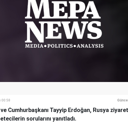
ı 00:58
Günce
ve Cumhurbaşkanı Tayyip Erdoğan, Rusya ziyaret
tecilerin sorularını yanıtladı.