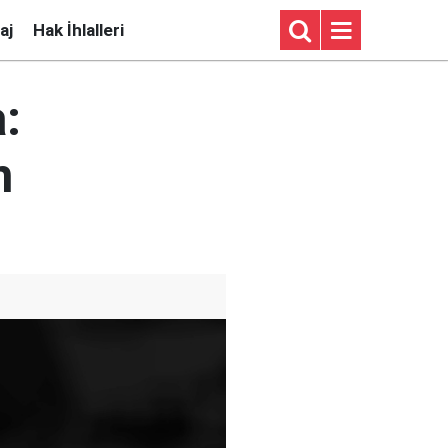
aj
Hak İhlalleri
:
n