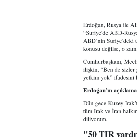
Erdoğan, Rusya ile AB
“Suriye’de ABD-Rusya
ABD’nin Suriye’deki ü
konusu değilse, o zama
Cumhurbaşkanı, Meclis
ilişkin, “Ben de sizle
yetkim yok” ifadesini 
Erdoğan’ın açıklamal
Dün gece Kuzey Irak’
tüm Irak ve İran halkın
diliyorum.
"50 TIR yardı