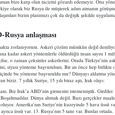
zaman bize karşı olan tacizini gözardı edemeyiz. Ona yöne
rkiye olarak biz Rusya ile müşterek adım atmanın görüşme
laşımları bizim planımızı çok da değişik şekilde uygulam
D-Rusya anlaşması
makta zorlanıyorum. Askeri çözüm mümkün değil deniliyor
na kadar askeri yöntemlerle öldürdüğü insan sayısı 1 mil
se, o zaman çeksinler askerlerini. Orada Türkiye’nin ask
rini, siyasi yönteme başvurulsun. Bir an önce hep birlikte
yıl içinde bu yönteme başvuruldu mu? Dünyayı aldatma yön
n biziz. 7 yıllık Suriye, 15 yılı biraz aştı, Irak olayı.
lanı. Biz Irak’a ABD’nin girmesini istememiştik. Girdiler
ı? Boşaltmadılar. Dünya ahmak değil. Bazı gerçekler maales
 oluyor. Amerika’nın Suriye’nin kuzeyinde 5 hava üssü va
e ayrıca üssü var. 13. Rusya’nın 5 tane var. Bunlar ortada