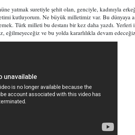
nüne yatmak suretiyle şehit olan, genciyle, kadınıyla erkeğ
etimi kutluyorum. Ne büyük milletimiz var. Bu dünyaya a
emek. Türk milleti bu destanı bir kez daha yazdı. Yerleri 
z, eğilmeyeceğiz ve bu yolda kararlılıkla devam edeceğiz