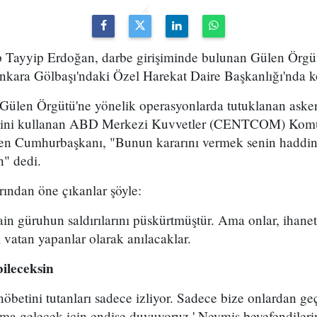
ayyip Erdoğan, darbe girişiminde bulunan Gülen Örgütü
nkara Gölbaşı'ndaki Özel Harekat Daire Başkanlığı'nda 
 Gülen Örgütü'ne yönelik operasyonlarda tutuklanan askerle
adesini kullanan ABD Merkezi Kuvvetler (CENTCOM) Komu
eren Cumhurbaşkanı, "Bunun kararını vermek senin haddin
n" dedi.
ından öne çıkanlar şöyle:
ain güruhun saldırılarını püskürtmüştür. Ama onlar, ihanetl
ı vatan yapanlar olarak anılacaklar.
bileceksin
betini tutanları sadece izliyor. Sadece bize onlardan geç
ama gelecek için endişe duyuyoruz.' Neymiş beyefendileri