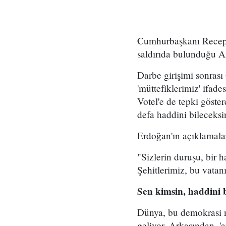
Cumhurbaşkanı Recep T
saldırıda bulunduğu A
Darbe girişimi sonrası
'müttefiklerimiz' if
Votel'e de tepki göst
defa haddini bileceksi
Erdoğan'ın açıklamalar
"Sizlerin duruşu, bir h
Şehitlerimiz, bu vatan
Sen kimsin, haddini 
Dünya, bu demokrasi nö
geliyor. Arkasından, '