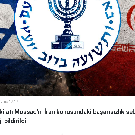
Cuma 17:17
şkilatı Mossad'ın İran konusundaki başarısızlık se
bildirildi.