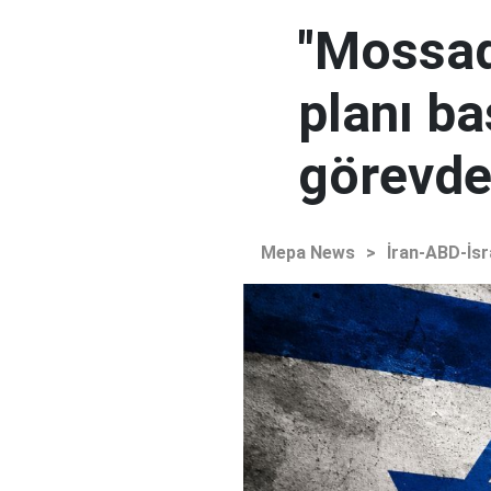
"Mossad'
planı ba
görevden
Mepa News
>
İran-ABD-İsr