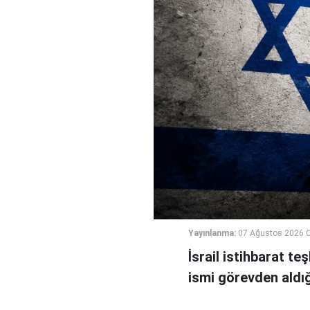
Yayınlanma:
07 Ağustos 2026 
İsrail istihbarat te
ismi görevden aldığı 