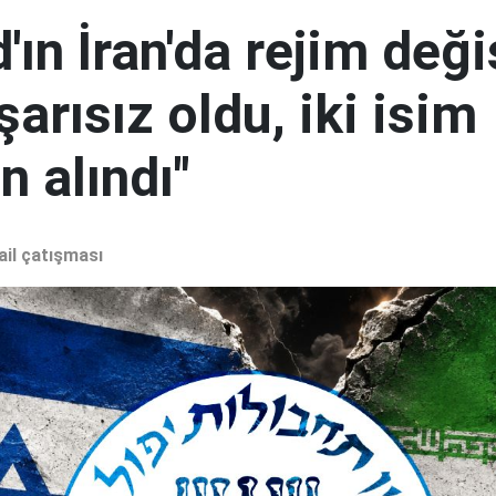
ın İran'da rejim deği
şarısız oldu, iki isim
 alındı"
ail çatışması