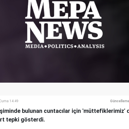
Cuma 14:49
Güncelleme
şiminde bulunan cuntacılar için 'müttefiklerimiz' 
t tepki gösterdi.