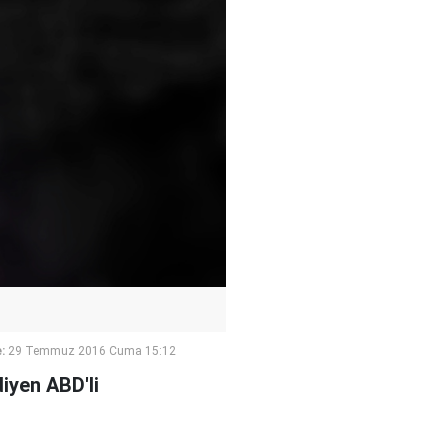
:
29 Temmuz 2016 Cuma 15:12
diyen ABD'li