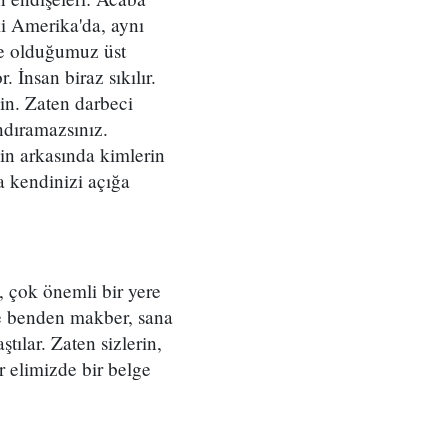
 ki Amerika'da, aynı
de olduğumuz üst
İnsan biraz sıkılır.
in. Zaten darbeci
ndıramazsınız.
şin arkasında kimlerin
a kendinizi açığa
, çok önemli bir yere
eme benden makber, sana
lar. Zaten sizlerin,
 elimizde bir belge