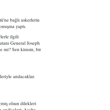
'ne bağlı askerlerin
konuşma yaptı.
rle ilgili
tanı General Joseph
e mi? Sen kimsin, bir
eriyle anılacaklar.
miş olsun dilekleri
n endişeleri: Acaba