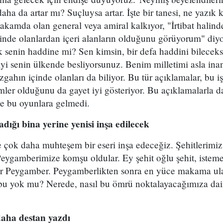
daha da artar mı? Suçluysa artar. İşte bir tanesi, ne yazık
kamda olan general veya amiral kalkıyor, "İrtibat halin
de olanlardan içeri alanların olduğunu görüyorum" diyor. 
 senin haddine mi? Sen kimsin, bir defa haddini bileceks
yi senin ülkende besliyorsunuz. Benim milletimi asla ina
zgahın içinde olanları da biliyor. Bu tür açıklamalar, bu i
mler olduğunu da gayet iyi gösteriyor. Bu açıklamalarla d
ye bu oyunlara gelmedi.
ığı bina yerine yenisi inşa edilecek
 çok daha muhteşem bir eseri inşa edeceğiz. Şehitlerimiz
li Peygamberimize komşu oldular. Ey şehit oğlu şehit, ist
 Peygamber. Peygamberlikten sonra en yüce makama ulaştı
 bu yok mu? Nerede, nasıl bu ömrü noktalayacağımıza dair
daha destan yazdı