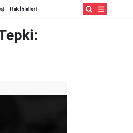
aj
Hak İhlalleri
Tepki: