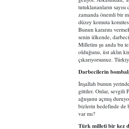
tutuklananların sayısı 
zamanda önemli bir ma
düzey komuta komitesin
Bunun kararını vermek
senin ülkende, darbeci
Milletim şu anda bu te
olduğunu, üst aklın ki
çıkarıyorsunuz. Türki
Darbecilerin bombalad
İnşallah bunun yerinde
gittiler. Onlar, sevgi
ağuşunu açmış duruyor
bizlerin hedefinde de
var mı?
Türk milleti bir kez 