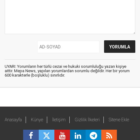
UYARI: Yorumların her türlü cezai ve hukuki sorumluluğu yazan kişiye
aittir. Mepa News, yapılan yorumlardan sorumlu değildir. Her bir yorum
600 karakterle (boşluklu) sınırlıdır.
Anasayfa
Künye
İletişim
Gizlilik İlkeleri
Sitene Ekle