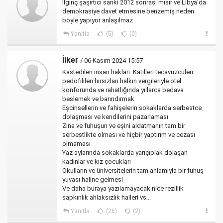
İlginç şaşırtıcı sanki 2012 sonrası mısır ve Libya'da
demokrasiye davet etmesine benzemiş neden
böyle yapıyor anlaşılmaz
Yanıtla
(5)
(0)
İlker
/ 06 Kasım 2024 15:57
Kastedilen insan hakları: Katilleri tecavüzcüleri
pedofilileri hırsızları halkın vergileriyle otel
konforunda ve rahatlığında yıllarca bedava
beslemek ve barındırmak
Eşcinsellerin ve fahişelerin sokaklarda serbestce
dolaşması ve kendilerini pazarlaması
Zina ve fuhuşun ve eşini aldatmanın tam bir
serbestlikte olması ve hiçbir yaptırım ve cezası
olmaması
Yaz aylarında sokaklarda yarıçıplak dolaşan
kadınlar ve kız çocukları
Okulların ve üniversitelerin tam anlamıyla bir fuhuş
yuvası haline gelmesi
Ve daha buraya yazılamayacak nice rezillik
sapkınlık ahlaksızlık halleri vs...
Yanıtla
(26)
(2)