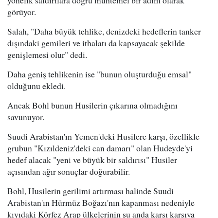
yönelik saldırılara doğru muhtemel bir adım olarak
görüyor.
Salah, "Daha büyük tehlike, denizdeki hedeflerin tanker
dışındaki gemileri ve ithalatı da kapsayacak şekilde
genişlemesi olur" dedi.
Daha geniş tehlikenin ise "bunun oluşturduğu emsal"
olduğunu ekledi.
Ancak Bohl bunun Husilerin çıkarına olmadığını
savunuyor.
Suudi Arabistan'ın Yemen'deki Husilere karşı, özellikle
grubun "Kızıldeniz'deki can damarı" olan Hudeyde'yi
hedef alacak "yeni ve büyük bir saldırısı" Husiler
açısından ağır sonuçlar doğurabilir.
Bohl, Husilerin gerilimi artırması halinde Suudi
Arabistan'ın Hürmüz Boğazı'nın kapanması nedeniyle
kıyıdaki Körfez Arap ülkelerinin şu anda karşı karşıya