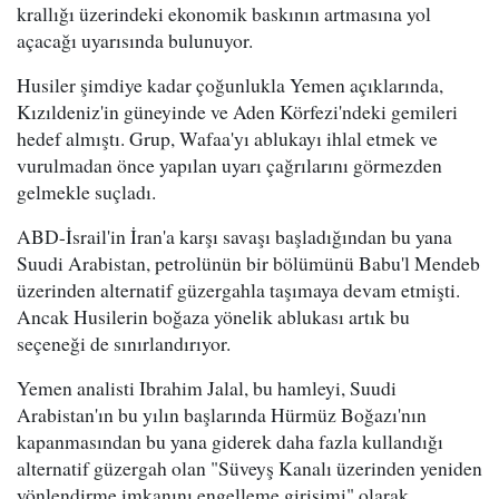
krallığı üzerindeki ekonomik baskının artmasına yol
açacağı uyarısında bulunuyor.
Husiler şimdiye kadar çoğunlukla Yemen açıklarında,
Kızıldeniz'in güneyinde ve Aden Körfezi'ndeki gemileri
hedef almıştı. Grup, Wafaa'yı ablukayı ihlal etmek ve
vurulmadan önce yapılan uyarı çağrılarını görmezden
gelmekle suçladı.
ABD-İsrail'in İran'a karşı savaşı başladığından bu yana
Suudi Arabistan, petrolünün bir bölümünü Babu'l Mendeb
üzerinden alternatif güzergahla taşımaya devam etmişti.
Ancak Husilerin boğaza yönelik ablukası artık bu
seçeneği de sınırlandırıyor.
Yemen analisti Ibrahim Jalal, bu hamleyi, Suudi
Arabistan'ın bu yılın başlarında Hürmüz Boğazı'nın
kapanmasından bu yana giderek daha fazla kullandığı
alternatif güzergah olan "Süveyş Kanalı üzerinden yeniden
yönlendirme imkanını engelleme girişimi" olarak