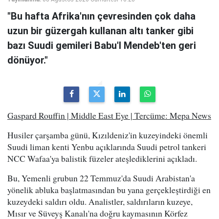
"Bu hafta Afrika'nın çevresinden çok daha
uzun bir güzergah kullanan altı tanker gibi
bazı Suudi gemileri Babu'l Mendeb'ten geri
dönüyor."
Gaspard Rouffin | Middle East Eye | Tercüme: Mepa News
Husiler çarşamba günü, Kızıldeniz'in kuzeyindeki önemli
Suudi liman kenti Yenbu açıklarında Suudi petrol tankeri
NCC Wafaa'ya balistik füzeler ateşlediklerini açıkladı.
Bu, Yemenli grubun 22 Temmuz'da Suudi Arabistan'a
yönelik abluka başlatmasından bu yana gerçekleştirdiği en
kuzeydeki saldırı oldu. Analistler, saldırıların kuzeye,
Mısır ve Süveyş Kanalı'na doğru kaymasının Körfez