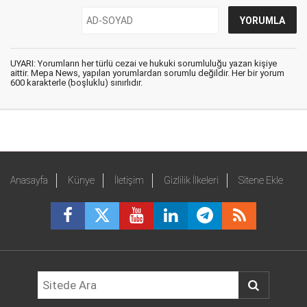
UYARI: Yorumların her türlü cezai ve hukuki sorumluluğu yazan kişiye
aittir. Mepa News, yapılan yorumlardan sorumlu değildir. Her bir yorum
600 karakterle (boşluklu) sınırlıdır.
Anasayfa
Künye
İletişim
Gizlilik İlkeleri
Sitene Ekle