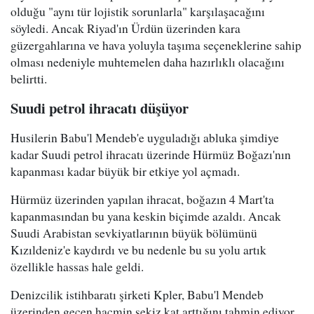
olduğu "aynı tür lojistik sorunlarla" karşılaşacağını
söyledi. Ancak Riyad'ın Ürdün üzerinden kara
güzergahlarına ve hava yoluyla taşıma seçeneklerine sahip
olması nedeniyle muhtemelen daha hazırlıklı olacağını
belirtti.
Suudi petrol ihracatı düşüyor
Husilerin Babu'l Mendeb'e uyguladığı abluka şimdiye
kadar Suudi petrol ihracatı üzerinde Hürmüz Boğazı'nın
kapanması kadar büyük bir etkiye yol açmadı.
Hürmüz üzerinden yapılan ihracat, boğazın 4 Mart'ta
kapanmasından bu yana keskin biçimde azaldı. Ancak
Suudi Arabistan sevkiyatlarının büyük bölümünü
Kızıldeniz'e kaydırdı ve bu nedenle bu su yolu artık
özellikle hassas hale geldi.
Denizcilik istihbaratı şirketi Kpler, Babu'l Mendeb
üzerinden geçen hacmin sekiz kat arttığını tahmin ediyor.