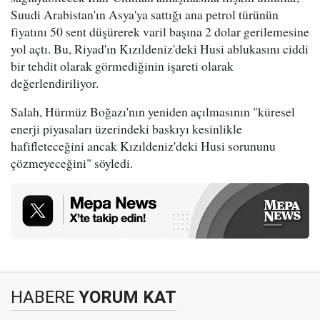
Suudi Arabistan'ın Asya'ya sattığı ana petrol türünün
fiyatını 50 sent düşürerek varil başına 2 dolar gerilemesine
yol açtı. Bu, Riyad'ın Kızıldeniz'deki Husi ablukasını ciddi
bir tehdit olarak görmediğinin işareti olarak
değerlendiriliyor.
Salah, Hürmüz Boğazı'nın yeniden açılmasının "küresel
enerji piyasaları üzerindeki baskıyı kesinlikle
hafifleteceğini ancak Kızıldeniz'deki Husi sorununu
çözmeyeceğini" söyledi.
HABERE
YORUM KAT