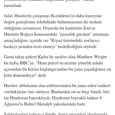
tanımladı.
Jalal, Husilerin çatışmayı Kızıldeniz'in daha kuzeyine
doğru genişletme tehdidinde bulunmasının iki nedeni
olduğunu savunuyor. Dışarıda bu hamlenin İran'ın
Hürmüz Boğazı konusundaki "pazarlık gücünü" artırmayı
amaçladığını, içeride ise "Riyad üzerindeki zorlayıcı
baskıyı yeniden tesis etmeyi" hedeflediğini söyledi.
Gemi takip şirketi Kpler'de analist olan Matthew Wright
bu hafta BBC'ye, "Ham petrol ticaretine yönelik tehdit
açısından bu krizin başlangıcından bu yana yaşadığımız en
kötü dönemdeyiz" dedi.
Husiler, ablukanın ilan edilmesinden bu yana sekiz tankeri
vurduklarını öne sürüyor. Bunlardan en az beşi Suudi, biri
ise Hindistan bayraklıydı. Hindistan bayraklı tanker 4
Ağustos'ta Babu'l Mendeb yakınlarında battı.
Saldırılardan yalnızca dördü, deniz güvenliği olaylarında