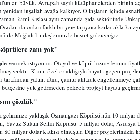
ul'un en büyük, Avrupalı sayılı kütüphanelerden birinin aç
h yeniden inşallah ayağa kalkıyor. O kışlanın içinde esnaf
 zaman Rami Kışlası aynı zamanda gıda sektöründe Unka
. Oradan da onları farklı bir yere taşıyana kadar akla kar
ü de Muğlalı kardeşlerimizle hasret gidereceğiz.
 köprülere zam yok"
jde vermek istiyorum. Otoyol ve köprü hizmetlerinin fiyat
dilmeyecektir. Kamu özel ortaklığıyla hayata geçen projele
i tarafından yalan, iftira, çamur atılarak engellenmeye çal
bütçesine yük getirmeden pekçok projeyi hayata geçirm
ısını çözdük"
i gelirimize yaklaşık Osmangazi Köprüsü'nün 10 milyar do
r, Yavuz Sultan Selim Köprüsü, 5 milyar dolar, Avrasya T
n 80 milyar dolar katkısı olmuştur. Diğer projelerimizin he
rruf sağlamaya, ekonomik değer üretmeye, insanımızın hay