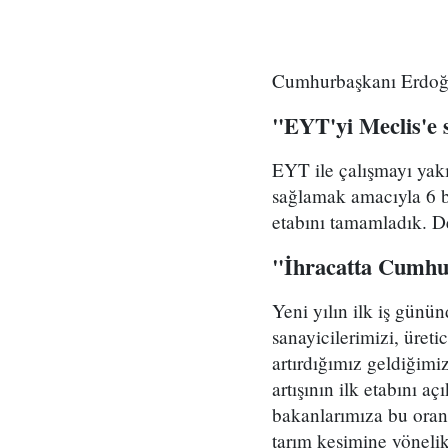
Cumhurbaşkanı Erdoğan
"EYT'yi Meclis'e 
EYT ile çalışmayı yakı
sağlamak amacıyla 6 ba
etabını tamamladık. D
"İhracatta Cumhur
Yeni yılın ilk iş günün
sanayicilerimizi, üreti
artırdığımız geldiğimi
artışının ilk etabını a
bakanlarımıza bu oran
tarım kesimine yönelik