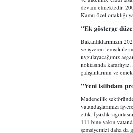
devam etmektedir. 200 
Kamu özel ortaklığı y
"Ek gösterge düze
Bakanlıklarımızın 2022 
ve işveren temsilcileri
uygulayacağımız asgar
noktasında kararlıyız.
çalışanlarının ve emek
"Yeni istihdam pro
Madencilik sektöründe
vatandaşlarımızı işve
ettik. İşsizlik sigort
111 bine yakın vatand
şemsiyemizi daha da ge