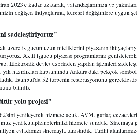
iran 2023'e kadar uzatarak, vatandaşlarımıza ve yakınları
mizin değişen ihtiyaçlarına, küresel değişimlere uygun şe
.
ini sadeleştiriyoruz"
k üzere iş gücümüzün niteliklerini piyasanın ihtiyaçlarıy
tırıyoruz. Aktif işgücü piyasası programlarını genişleterek
uz. Elektronik devlet üzerinden yapılan işlemleri sadeleşti
 yılı hazırlıkları kapsamında Ankara'daki pekçok sembol
dık. İstanbul'da 52 türbenin restorasyonunu gerçekleştir
nunu bitirdik.
ültür yolu projesi"
'sini yenileyerek hizmete açtık. AVM, garlar, cezaevleri
muz yeni kütüphanelerimizi hizmete sunduk. Sinemaya 
milyon evladımızı sinemayla tanıştırdık. Tarihi alanlarımız