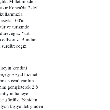
çtık. Milletimizden
bakır Konya'da 7 defa
okullarımızla
tasıyla 100'ün
ltür ve turizmde
rdüreceğiz. Yurt
am ediyoruz. Bundan
i sürdüreceğiz.
bireyin kendini
erçeği sosyal hizmet
ımız sosyal yardım
ını genişleterek 2,8
6 milyon haneye
rinde gördük. Yeniden
lyon kişiye iletişimden