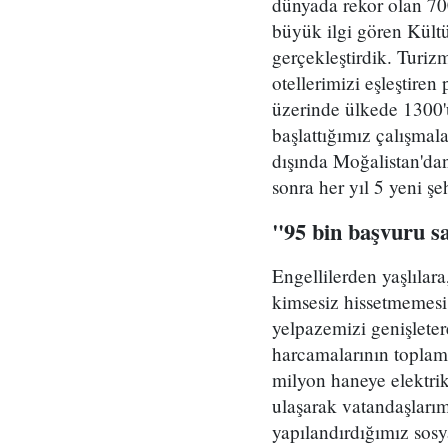
dünyada rekor olan 700
büyük ilgi gören Kültü
gerçekleştirdik. Turizm
otellerimizi eşleştiren
üzerinde ülkede 1300'ü
başlattığımız çalışmal
dışında Moğalistan'da
sonra her yıl 5 yeni şe
"95 bin başvuru sa
Engellilerden yaşlılar
kimsesiz hissetmemesi 
yelpazemizi genişleter
harcamalarının toplam 
milyon haneye elektrik
ulaşarak vatandaşlarımı
yapılandırdığımız sosy