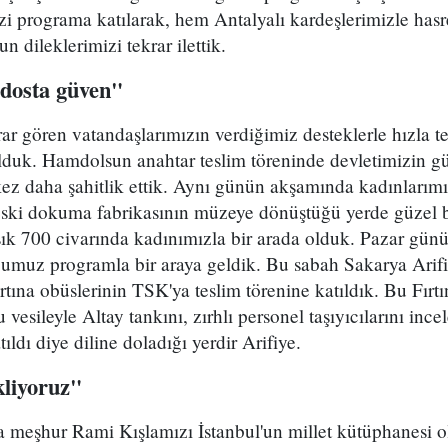
zi programa katılarak, hem Antalyalı kardeşlerimizle hasr
n dileklerimizi tekrar ilettik.
dosta güven"
r gören vatandaşlarımızın verdiğimiz desteklerle hızla te
k. Hamdolsun anahtar teslim töreninde devletimizin gü
kez daha şahitlik ettik. Aynı günün akşamında kadınlarımı
eski dokuma fabrikasının müzeye dönüştüğü yerde güzel 
şık 700 civarında kadınımızla bir arada olduk. Pazar gün
umuz programla bir araya geldik. Bu sabah Sakarya Arifiy
Fırtına obüslerinin TSK'ya teslim törenine katıldık. Bu Fır
vesileyle Altay tankını, zırhlı personel taşıyıcılarını in
ıldı diye diline doladığı yerdir Arifiye.
kliyoruz"
 meşhur Rami Kışlamızı İstanbul'un millet kütüphanesi o