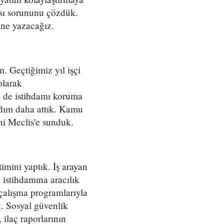
ısı sorununu çözdük.
ine yazacağız.
m. Geçtiğimiz yıl işçi
olarak
m de istihdamı koruma
 adım daha attık. Kamu
ni Meclis'e sunduk.
mini yaptık. İş arayan
istihdamına aracılık
 çalışma programlarıyla
. Sosyal güvenlik
 ilaç raporlarının