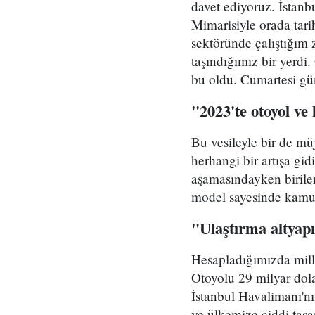
davet ediyoruz. İstanb
Mimarisiyle orada tari
sektöründe çalıştığım
taşındığımız bir yerdi
bu oldu. Cumartesi gün
"2023'te otoyol ve
Bu vesileyle bir de mü
herhangi bir artışa gi
aşamasındayken biriler
model sayesinde kamu 
"Ulaştırma altyap
Hesapladığımızda mill
Otoyolu 29 milyar dola
İstanbul Havalimanı'nı
ve ülkemize ciddi tasa