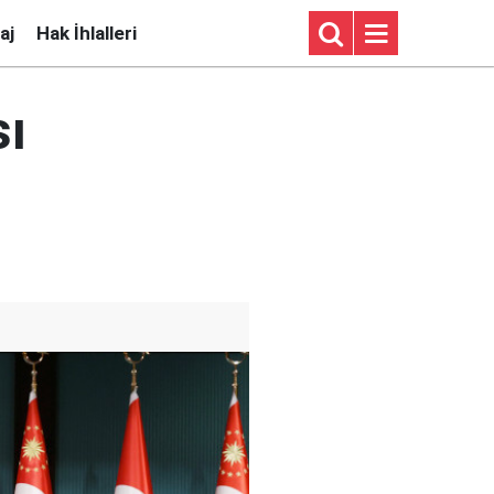
aj
Hak İhlalleri
sı