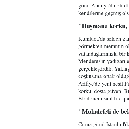
günü Antalya'da bir di
kendilerine geçmiş olsu
"Düşmana korku, 
Kumluca'da selden zara
görmekten memnun oldu
vatandaşlarımızla bir 
Menderes'in yadigarı 
gerçekleştirdik. Yakla
coşkusuna ortak olduğ
Arifiye'de yeni nesil 
korku, dosta güven. Bu 
Bir dönem satıldı kapat
"Muhalefeti de be
Cuma günü İstanbul'da