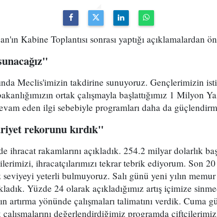
'ın Kabine Toplantısı sonrası yaptığı açıklamalardan öne
sunacağız"
nda Meclis'imizin takdirine sunuyoruz. Gençlerimizin ist
kanlığımızın ortak çalışmayla başlattığımız 1 Milyon Yaz
evam eden ilgi sebebiyle programları daha da güçlendirme
iyet rekorunu kırdık"
de ihracat rakamlarını açıkladık. 254.2 milyar dolarlık baş
cilerimizi, ihracatçılarımızı tekrar tebrik ediyorum. Son 20
z seviyeyi yeterli bulmuyoruz. Salı günü yeni yılın memu
çıkladık. Yüzde 24 olarak açıkladığımız artış içimize sinmed
ın artırma yönünde çalışmaları talimatını verdik. Cuma 
 çalışmalarını değerlendirdiğimiz programda çiftçilerimi