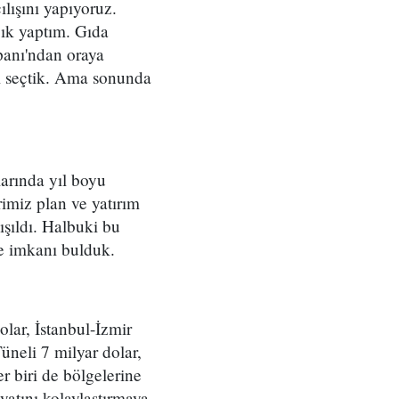
ılışını yapıyoruz.
lık yaptım. Gıda
panı'ndan oraya
ayı seçtik. Ama sonunda
larında yıl boyu
rimiz plan ve yatırım
ışıldı. Halbuki bu
e imkanı bulduk.
lar, İstanbul-İzmir
üneli 7 milyar dolar,
r biri de bölgelerine
atını kolaylaştırmaya