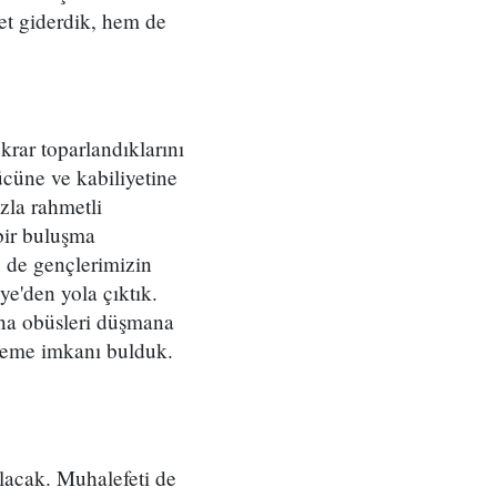
et giderdik, hem de
krar toparlandıklarını
cüne ve kabiliyetine
zla rahmetli
bir buluşma
ü de gençlerimizin
e'den yola çıktık.
tına obüsleri düşmana
celeme imkanı bulduk.
lacak. Muhalefeti de