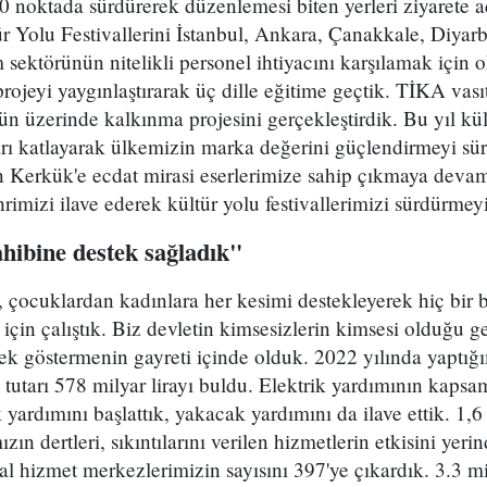
 noktada sürdürerek düzenlemesi biten yerleri ziyarete a
r Yolu Festivallerini İstanbul, Ankara, Çanakkale, Diyar
 sektörünün nitelikli personel ihtiyacını karşılamak için 
 projeyi yaygınlaştırarak üç dille eğitime geçtik. TİKA vası
n üzerinde kalkınma projesini gerçekleştirdik. Bu yıl kü
arı katlayarak ülkemizin marka değerini güçlendirmeyi sü
n Kerkük'e ecdat mirasi eserlerimize sahip çıkmaya dev
hrimizi ilave ederek kültür yolu festivallerimizi sürdürmey
hibine destek sağladık"
a, çocuklardan kadınlara her kesimi destekleyerek hiç bir 
için çalıştık. Biz devletin kimsesizlerin kimsesi olduğu g
ek göstermenin gayreti içinde olduk. 2022 yılında yaptığ
tutarı 578 milyar lirayı buldu. Elektrik yardımının kapsam
 yardımını başlattık, yakacak yardımını da ilave ettik. 1,
zın dertleri, sıkıntılarını verilen hizmetlerin etkisini ye
al hizmet merkezlerimizin sayısını 397'ye çıkardık. 3.3 mi