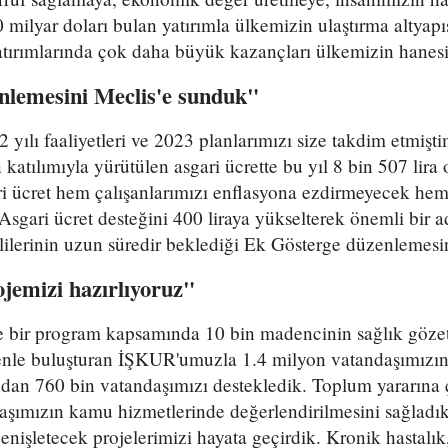
milyar doları bulan yatırımla ülkemizin ulaştırma altyap
atırımlarında çok daha büyük kazançları ülkemizin hanes
nlemesini Meclis'e sunduk"
yılı faaliyetleri ve 2023 planlarımızı size takdim etmişti
n katılımıyla yürütülen asgari ücrette bu yıl 8 bin 507 lira 
i ücret hem çalışanlarımızı enflasyona ezdirmeyecek he
 Asgari ücret desteğini 400 liraya yükselterek önemli bir
lilerinin uzun süredir beklediği Ek Gösterge düzenlemesi
jemizi hazırlıyoruz"
 bir program kapsamında 10 bin madencinin sağlık gözeti
renle buluşturan İŞKUR'umuzla 1.4 milyon vatandaşımızın 
asından 760 bin vatandaşımızı destekledik. Toplum yararına
aşımızın kamu hizmetlerinde değerlendirilmesini sağladık
nişletecek projelerimizi hayata geçirdik. Kronik hastalık,