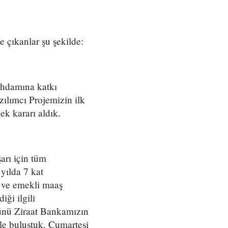
 çıkanlar şu şekilde:
ihdamına katkı
ılımcı Projemizin ilk
k kararı aldık.
arı için tüm
 yılda 7 kat
r ve emekli maaş
iği ilgili
günü Ziraat Bankamızın
zle buluştuk. Cumartesi