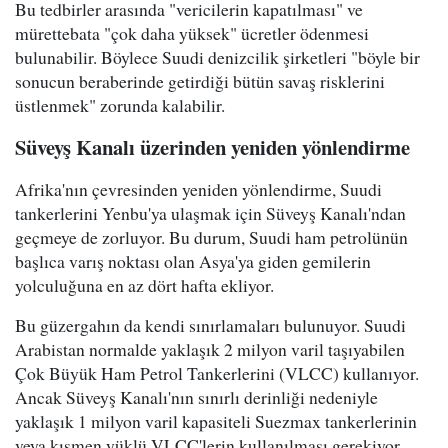
Bu tedbirler arasında "vericilerin kapatılması" ve
mürettebata "çok daha yüksek" ücretler ödenmesi
bulunabilir. Böylece Suudi denizcilik şirketleri "böyle bir
sonucun beraberinde getirdiği bütün savaş risklerini
üstlenmek" zorunda kalabilir.
Süveyş Kanalı üzerinden yeniden yönlendirme
Afrika'nın çevresinden yeniden yönlendirme, Suudi
tankerlerini Yenbu'ya ulaşmak için Süveyş Kanalı'ndan
geçmeye de zorluyor. Bu durum, Suudi ham petrolünün
başlıca varış noktası olan Asya'ya giden gemilerin
yolculuğuna en az dört hafta ekliyor.
Bu güzergahın da kendi sınırlamaları bulunuyor. Suudi
Arabistan normalde yaklaşık 2 milyon varil taşıyabilen
Çok Büyük Ham Petrol Tankerlerini (VLCC) kullanıyor.
Ancak Süveyş Kanalı'nın sınırlı derinliği nedeniyle
yaklaşık 1 milyon varil kapasiteli Suezmax tankerlerinin
veya kısmen yüklü VLCC'lerin kullanılması gerekiyor.