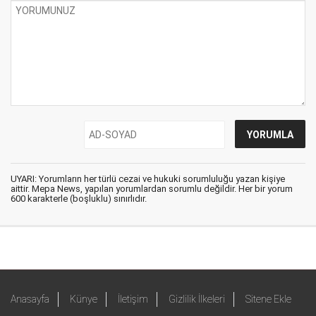
UYARI: Yorumların her türlü cezai ve hukuki sorumluluğu yazan kişiye
aittir. Mepa News, yapılan yorumlardan sorumlu değildir. Her bir yorum
600 karakterle (boşluklu) sınırlıdır.
Anasayfa
Künye
İletişim
Gizlilik İlkeleri
Sitene Ekle