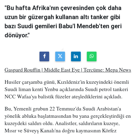
"Bu hafta Afrika'nın çevresinden çok daha
uzun bir güzergah kullanan altı tanker gibi
bazı Suudi gemileri Babu'l Mendeb'ten geri
dönüyor."
Gaspard Rouffin | Middle East Eye | Tercüme: Mepa News
Husiler çarşamba günü, Kızıldeniz'in kuzeyindeki önemli
Suudi liman kenti Yenbu açıklarında Suudi petrol tankeri
NCC Wafaa'ya balistik füzeler ateşlediklerini açıkladı.
Bu, Yemenli grubun 22 Temmuz'da Suudi Arabistan'a
yönelik abluka başlatmasından bu yana gerçekleştirdiği en
kuzeydeki saldırı oldu. Analistler, saldırıların kuzeye,
Mısır ve Süveyş Kanalı'na doğru kaymasının Körfez