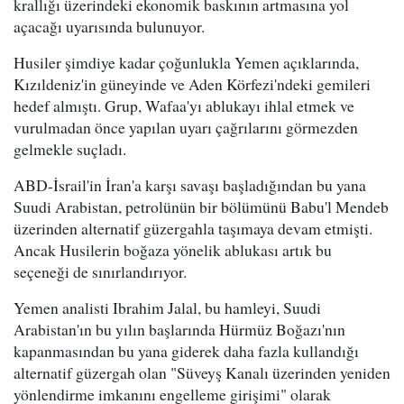
krallığı üzerindeki ekonomik baskının artmasına yol
açacağı uyarısında bulunuyor.
Husiler şimdiye kadar çoğunlukla Yemen açıklarında,
Kızıldeniz'in güneyinde ve Aden Körfezi'ndeki gemileri
hedef almıştı. Grup, Wafaa'yı ablukayı ihlal etmek ve
vurulmadan önce yapılan uyarı çağrılarını görmezden
gelmekle suçladı.
ABD-İsrail'in İran'a karşı savaşı başladığından bu yana
Suudi Arabistan, petrolünün bir bölümünü Babu'l Mendeb
üzerinden alternatif güzergahla taşımaya devam etmişti.
Ancak Husilerin boğaza yönelik ablukası artık bu
seçeneği de sınırlandırıyor.
Yemen analisti Ibrahim Jalal, bu hamleyi, Suudi
Arabistan'ın bu yılın başlarında Hürmüz Boğazı'nın
kapanmasından bu yana giderek daha fazla kullandığı
alternatif güzergah olan "Süveyş Kanalı üzerinden yeniden
yönlendirme imkanını engelleme girişimi" olarak