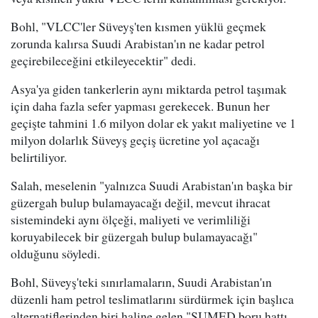
Bohl, "VLCC'ler Süveyş'ten kısmen yüklü geçmek
zorunda kalırsa Suudi Arabistan'ın ne kadar petrol
geçirebileceğini etkileyecektir" dedi.
Asya'ya giden tankerlerin aynı miktarda petrol taşımak
için daha fazla sefer yapması gerekecek. Bunun her
geçişte tahmini 1.6 milyon dolar ek yakıt maliyetine ve 1
milyon dolarlık Süveyş geçiş ücretine yol açacağı
belirtiliyor.
Salah, meselenin "yalnızca Suudi Arabistan'ın başka bir
güzergah bulup bulamayacağı değil, mevcut ihracat
sistemindeki aynı ölçeği, maliyeti ve verimliliği
koruyabilecek bir güzergah bulup bulamayacağı"
olduğunu söyledi.
Bohl, Süveyş'teki sınırlamaların, Suudi Arabistan'ın
düzenli ham petrol teslimatlarını sürdürmek için başlıca
alternatiflerinden biri haline gelen "SUMED boru hattı