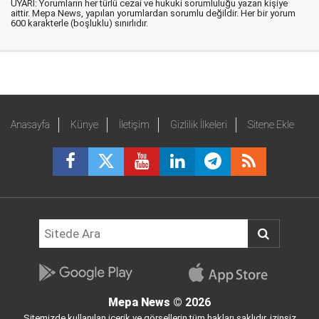
UYARI: Yorumların her türlü cezai ve hukuki sorumluluğu yazan kişiye
aittir. Mepa News, yapılan yorumlardan sorumlu değildir. Her bir yorum
600 karakterle (boşluklu) sınırlıdır.
Anasayfa
Künye
İletişim
Gizlilik İlkeleri
Sitene Ekle
Mepa News
© 2026
Sitemizde kullanılan içerik ve görsellerin tüm hakları saklıdır, izinsiz