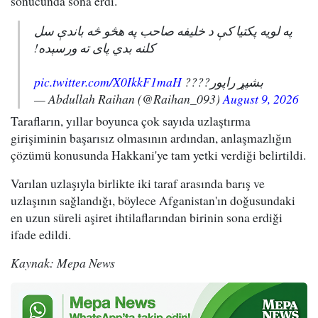
sonucunda sona erdi.
په لویه پکتیا کې د خلیفه صاحب په هڅو څه باندې سل
کلنه بدي پای ته ورسېده!
pic.twitter.com/X0IkkF1maH
بشپړ راپور????
— Abdullah Raihan (@Raihan_093)
August 9, 2026
Tarafların, yıllar boyunca çok sayıda uzlaştırma
girişiminin başarısız olmasının ardından, anlaşmazlığın
çözümü konusunda Hakkani'ye tam yetki verdiği belirtildi.
Varılan uzlaşıyla birlikte iki taraf arasında barış ve
uzlaşının sağlandığı, böylece Afganistan'ın doğusundaki
en uzun süreli aşiret ihtilaflarından birinin sona erdiği
ifade edildi.
Kaynak: Mepa News