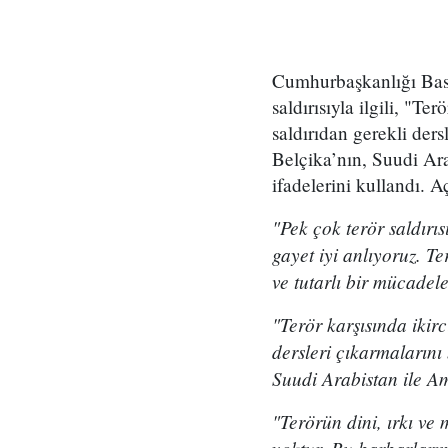
Cumhurbaşkanlığı Bas
saldırısıyla ilgili, "T
saldırıdan gerekli ders
Belçika’nın, Suudi Ara
ifadelerini kullandı. A
"Pek çok terör saldırı
gayet iyi anlıyoruz. T
ve tutarlı bir mücadel
"Terör karşısında ikir
dersleri çıkarmalarını 
Suudi Arabistan ile Am
"Terörün dini, ırkı ve 