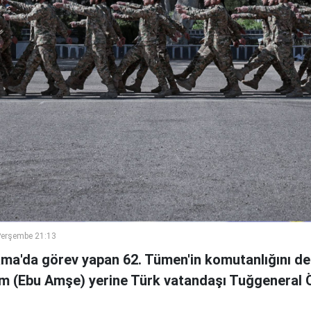
Perşembe 21:13
ama'da görev yapan 62. Tümen'in komutanlığını de
m (Ebu Amşe) yerine Türk vatandaşı Tuğgenera