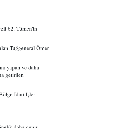
zli 62. Tümen'in
 alan Tuğgeneral Ömer
ını yapan ve daha
a getirilen
ölge İdari İşler
önelik daha geniş