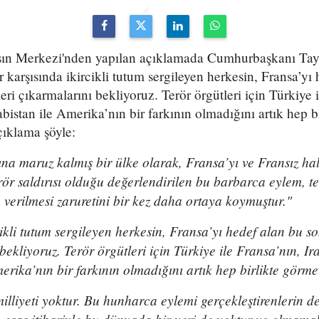
ın Merkezi'nden yapılan açıklamada Cumhurbaşkanı Ta
erör karşısında ikircikli tutum sergileyen herkesin, Fransa’y
leri çıkarmalarını bekliyoruz. Terör örgütleri için Türkiye i
bistan ile Amerika’nın bir farkının olmadığını artık hep b
çıklama şöyle:
sına maruz kalmış bir ülke olarak, Fransa’yı ve Fransız ha
erör saldırısı olduğu değerlendirilen bu barbarca eylem, te
e verilmesi zaruretini bir kez daha ortaya koymuştur."
cikli tutum sergileyen herkesin, Fransa’yı hedef alan bu so
bekliyoruz. Terör örgütleri için Türkiye ile Fransa’nın, Ira
erika’nın bir farkının olmadığını artık hep birlikte görmel
milliyeti yoktur. Bu hunharca eylemi gerçekleştirenlerin de 