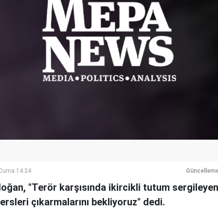
Cuma 14:24
Güncelleme
ğan, "Terör karşısında ikircikli tutum sergileyen
ersleri çıkarmalarını bekliyoruz" dedi.