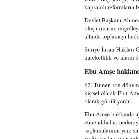
kapsamlı reformların bi
Devlet Başkanı Ahmed 
oluşturmasını engelle
altında toplamayı hedef
Suriye İnsan Hakları 
hareketlilik ve alarm 
Ebu Amşe hakkınd
62. Tümen son dönemde 
kişisel olarak Ebu Amş
olarak görülüyordu.
Ebu Amşe hakkında ayrı
etme iddiaları nedeniy
suçlamalarının yanı sı
ve Süveyda çevresinde 