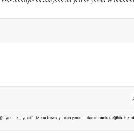
 esas itibariyle bu dünyada bir yeri de yoktur ve olmamal
ğu yazan kişiye aittir. Mepa News, yapılan yorumlardan sorumlu değildir. Her bir 