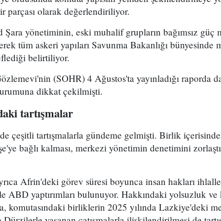
r parçası olarak değerlendiriliyor.
Şara yönetiminin, eski muhalif grupların bağımsız güç 
yerek tüm askeri yapıları Savunma Bakanlığı bünyesinde 
lediği belirtiliyor.
Gözlemevi'nin (SOHR) 4 Ağustos'ta yayınladığı raporda da
durumuna dikkat çekilmişti.
aki tartışmalar
çeşitli tartışmalarla gündeme gelmişti. Birlik içerisind
e'ye bağlı kalması, merkezi yönetimin denetimini zorlaştı
ca Afrin'deki görev süresi boyunca insan hakları ihlalle
le ABD yaptırımları bulunuyor. Hakkındaki yolsuzluk ve h
ra, komutasındaki birliklerin 2025 yılında Lazkiye'deki me
Dürzilerle yaşanan çatışmalarla ilişkilendirilmesi de tartı