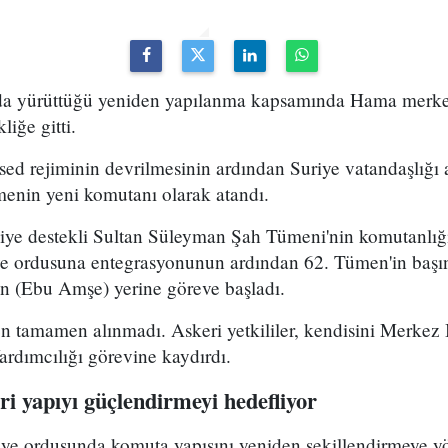
uda yürüttüğü yeniden yapılanma kapsamında Hama merke
iğe gitti.
ed rejiminin devrilmesinin ardından Suriye vatandaşlığı
enin yeni komutanı olarak atandı.
kiye destekli Sultan Süleyman Şah Tümeni'nin komutanlığ
ye ordusuna entegrasyonunun ardından 62. Tümen'in başın
 (Ebu Amşe) yerine göreve başladı.
 tamamen alınmadı. Askeri yetkililer, kendisini Merkez B
dımcılığı görevine kaydırdı.
i yapıyı güçlendirmeyi hedefliyor
riye ordusunda komuta yapısını yeniden şekillendirmeye y