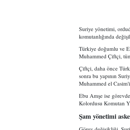
Suriye yönetimi, ord
komutanlığında değişikl
Türkiye doğumlu ve Es
Muhammed Çiftçi, tüm
Çiftçi, daha önce Tür
sonra bu yapının Suri
Muhammed el Casim'in
Ebu Amşe ise görevden
Kolordusu Komutan Yar
Şam yönetimi asker
Görev değişikliği, Su