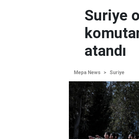
Suriye 
komutan
atandı
Mepa News
>
Suriye