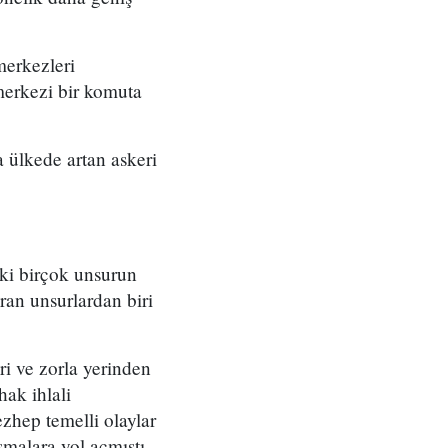
merkezleri
merkezi bir komuta
 ülkede artan askeri
eki birçok unsurun
ran unsurlardan biri
ri ve zorla yerinden
ak ihlali
zhep temelli olaylar
şmalara yol açmıştı.