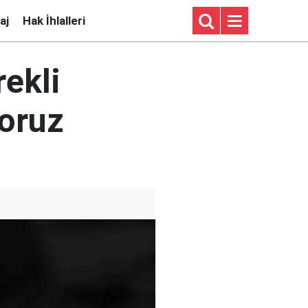
aj
Hak İhlalleri
ekli
yoruz