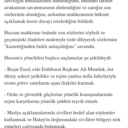
savcılığın mütalaasının sunulduğunu, müdahil tarafın
avukatının savunmasının dinlendiğini ve sanığın son
sözlerinin alındığını, ardından mahkemenin hükmü
açıklamak üzere davayı ertelediğini bildirdi.
Hassun mahkeme önünde son sözlerini söyledi ve
geçmişteki ifadeleri nedeniyle özür dileyerek sözlerinin
"kastettiğinden farklı anlaşıldığını" savundu.
Hassun'a yöneltilen başlıca suçlamalar şu şekildeydi:
- Beşar Esed, eski İstihbarat Başkanı Ali Memluk, üst
düzey askeri yetkililer ve rejim yanlısı milis liderleriyle
resmi görev sınırlarını aşan ilişkiler kurmak.
- Ordu ve güvenlik güçlerine yönelik konuşmalarında
rejim karşıtlarına yönelik şiddeti teşvik etmek.
- Medya açıklamalarında sivilleri hedef alan söylemler
kullanmak ve Halep'in doğusundaki sivillere bölgeyi terk
etmeleri çağrısında bulunmak.