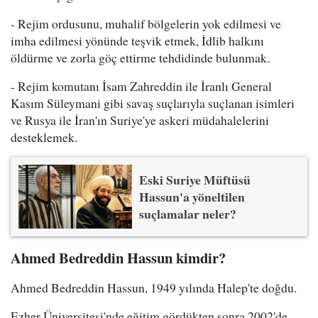
- Rejim ordusunu, muhalif bölgelerin yok edilmesi ve
imha edilmesi yönünde teşvik etmek, İdlib halkını
öldürme ve zorla göç ettirme tehdidinde bulunmak.
- Rejim komutanı İsam Zahreddin ile İranlı General
Kasım Süleymani gibi savaş suçlarıyla suçlanan isimleri
ve Rusya ile İran'ın Suriye'ye askeri müdahalelerini
desteklemek.
Eski Suriye Müftüsü
Hassun'a yöneltilen
suçlamalar neler?
Ahmed Bedreddin Hassun kimdir?
Ahmed Bedreddin Hassun, 1949 yılında Halep'te doğdu.
Ezher Üniversitesi'nde eğitim gördükten sonra 2002'de