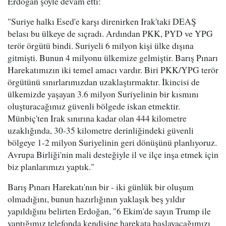
Erdoğan şöyle devam etti:
"Suriye halkı Esed'e karşı direnirken Irak'taki DEAŞ
belası bu ülkeye de sıçradı. Ardından PKK, PYD ve YPG
terör örgütü bindi. Suriyeli 6 milyon kişi ülke dışına
gitmişti. Bunun 4 milyonu ülkemize gelmiştir. Barış Pınarı
Harekatımızın iki temel amacı vardır. Biri PKK/YPG terör
örgütünü sınırlarımızdan uzaklaştırmaktır. İkincisi de
ülkemizde yaşayan 3.6 milyon Suriyelinin bir kısmını
oluşturacağımız güvenli bölgede iskan etmektir.
Münbiç'ten Irak sınırına kadar olan 444 kilometre
uzaklığında, 30-35 kilometre derinliğindeki güvenli
bölgeye 1-2 milyon Suriyelinin geri dönüşünü planlıyoruz.
Avrupa Birliği'nin mali desteğiyle il ve ilçe inşa etmek için
biz planlarımızı yaptık."
Barış Pınarı Harekatı'nın bir - iki günlük bir oluşum
olmadığını, bunun hazırlığının yaklaşık beş yıldır
yapıldığını belirten Erdoğan, "6 Ekim'de sayın Trump ile
yaptığımız telefonda kendisine harekata başlayacağımızı