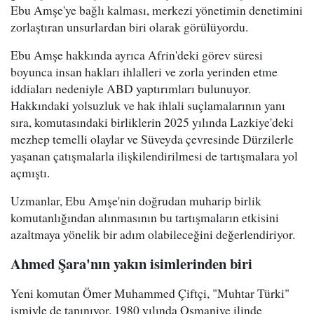
Ebu Amşe'ye bağlı kalması, merkezi yönetimin denetimini
zorlaştıran unsurlardan biri olarak görülüyordu.
Ebu Amşe hakkında ayrıca Afrin'deki görev süresi
boyunca insan hakları ihlalleri ve zorla yerinden etme
iddiaları nedeniyle ABD yaptırımları bulunuyor.
Hakkındaki yolsuzluk ve hak ihlali suçlamalarının yanı
sıra, komutasındaki birliklerin 2025 yılında Lazkiye'deki
mezhep temelli olaylar ve Süveyda çevresinde Dürzilerle
yaşanan çatışmalarla ilişkilendirilmesi de tartışmalara yol
açmıştı.
Uzmanlar, Ebu Amşe'nin doğrudan muharip birlik
komutanlığından alınmasının bu tartışmaların etkisini
azaltmaya yönelik bir adım olabileceğini değerlendiriyor.
Ahmed Şara'nın yakın isimlerinden biri
Yeni komutan Ömer Muhammed Çiftçi, "Muhtar Türki"
ismiyle de tanınıyor. 1980 yılında Osmaniye ilinde