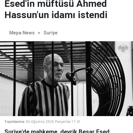
Esed'in müftüsü Ahmed
Hassun'un idamı istendi
Mepa News
>
Suriye
Yayınlanma:
06 Ağustos 2026 Perşembe 17:41
Suriye'de mahkeme, devrik Beşar Esed