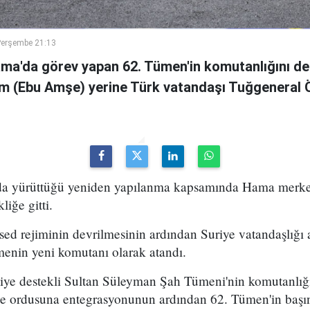
Perşembe 21:13
ama'da görev yapan 62. Tümen'in komutanlığını de
m (Ebu Amşe) yerine Türk vatandaşı Tuğgenera
uda yürüttüğü yeniden yapılanma kapsamında Hama merke
iğe gitti.
ed rejiminin devrilmesinin ardından Suriye vatandaşlığı
enin yeni komutanı olarak atandı.
kiye destekli Sultan Süleyman Şah Tümeni'nin komutanlığ
ye ordusuna entegrasyonunun ardından 62. Tümen'in başın