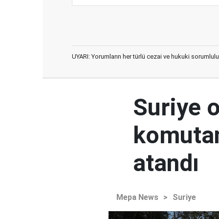
UYARI: Yorumların her türlü cezai ve hukuki sorumlulu
Suriye 
komutan
atandı
Mepa News
>
Suriye