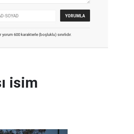
yorum 600 karakterle (boşluklu) sınırlıdır.
ı isim