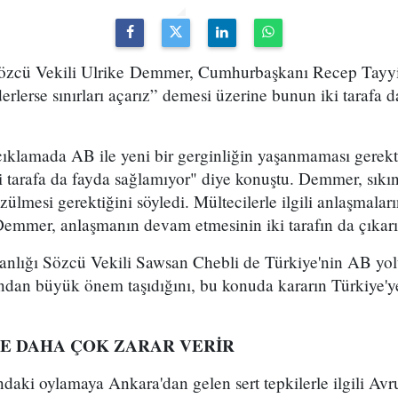
zcü Vekili Ulrike Demmer, Cumhurbaşkanı Recep Tayyi
erlerse sınırları açarız” demesi üzerine bunun iki tarafa 
çıklamada AB ile yeni bir gerginliğin yaşanmaması gerekt
 tarafa da fayda sağlamıyor" diye konuştu. Demmer, sıkın
zülmesi gerektiğini söyledi. Mültecilerle ilgili anlaşmaları
emmer, anlaşmanın devam etmesinin iki tarafın da çıkarı
anlığı Sözcü Vekili Sawsan Chebli de Türkiye'nin AB yol
dan büyük önem taşıdığını, bu konuda kararın Türkiye'ye
YE DAHA ÇOK ZARAR VERİR
daki oylamaya Ankara'dan gelen sert tepkilerle ilgili Av