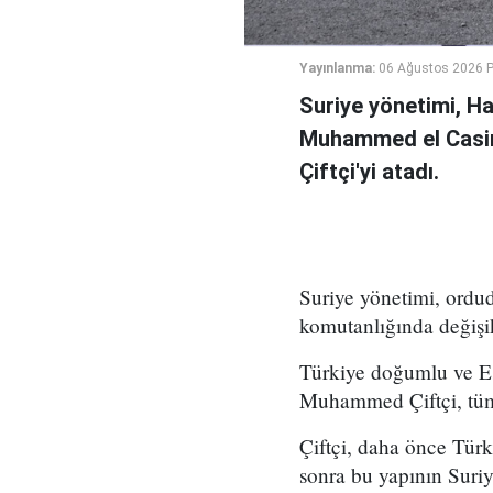
Yayınlanma:
06 Ağustos 2026 
Suriye yönetimi, H
Muhammed el Casi
Çiftçi'yi atadı.
Suriye yönetimi, ord
komutanlığında değişikl
Türkiye doğumlu ve Es
Muhammed Çiftçi, tüm
Çiftçi, daha önce Tür
sonra bu yapının Suri