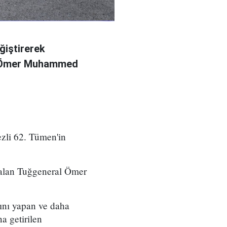
ğiştirerek
l Ömer Muhammed
zli 62. Tümen'in
 alan Tuğgeneral Ömer
ını yapan ve daha
a getirilen