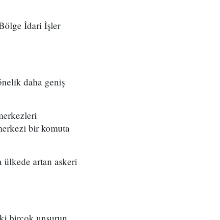
ölge İdari İşler
önelik daha geniş
merkezleri
merkezi bir komuta
 ülkede artan askeri
eki birçok unsurun