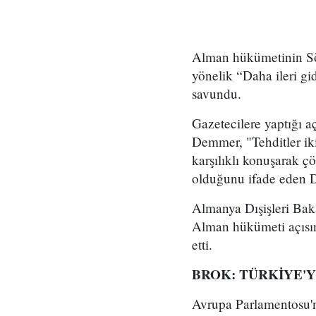
Alman hükümetinin Sö
yönelik “Daha ileri gid
savundu.
Gazetecilere yaptığı a
Demmer, "Tehditler iki
karşılıklı konuşarak çö
olduğunu ifade eden D
Almanya Dışişleri Bak
Alman hükümeti açısın
etti.
BROK: TÜRKİYE'
Avrupa Parlamentosu'n