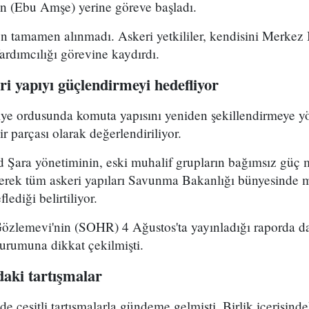
 (Ebu Amşe) yerine göreve başladı.
 tamamen alınmadı. Askeri yetkililer, kendisini Merkez B
dımcılığı görevine kaydırdı.
i yapıyı güçlendirmeyi hedefliyor
riye ordusunda komuta yapısını yeniden şekillendirmeye y
r parçası olarak değerlendiriliyor.
Şara yönetiminin, eski muhalif grupların bağımsız güç 
yerek tüm askeri yapıları Savunma Bakanlığı bünyesinde 
lediği belirtiliyor.
Gözlemevi'nin (SOHR) 4 Ağustos'ta yayınladığı raporda da
durumuna dikkat çekilmişti.
aki tartışmalar
çeşitli tartışmalarla gündeme gelmişti. Birlik içerisind