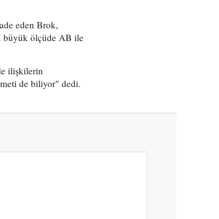
fade eden Brok,
n büyük ölçüde AB ile
ilişkilerin
eti de biliyor" dedi.