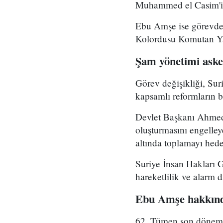
Muhammed el Casim'in
Ebu Amşe ise görevden
Kolordusu Komutan Yar
Şam yönetimi asker
Görev değişikliği, Su
kapsamlı reformların bi
Devlet Başkanı Ahmed 
oluşturmasını engelle
altında toplamayı hedef
Suriye İnsan Hakları 
hareketlilik ve alarm 
Ebu Amşe hakkınd
62. Tümen son dönemde 