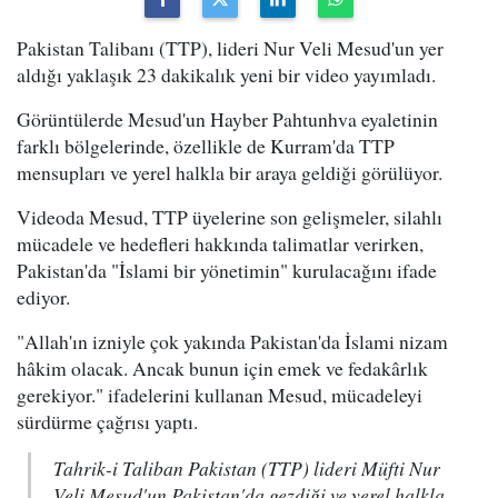
Pakistan Talibanı (TTP), lideri Nur Veli Mesud'un yer
aldığı yaklaşık 23 dakikalık yeni bir video yayımladı.
Görüntülerde Mesud'un Hayber Pahtunhva eyaletinin
farklı bölgelerinde, özellikle de Kurram'da TTP
mensupları ve yerel halkla bir araya geldiği görülüyor.
Videoda Mesud, TTP üyelerine son gelişmeler, silahlı
mücadele ve hedefleri hakkında talimatlar verirken,
Pakistan'da "İslami bir yönetimin" kurulacağını ifade
ediyor.
"Allah'ın izniyle çok yakında Pakistan'da İslami nizam
hâkim olacak. Ancak bunun için emek ve fedakârlık
gerekiyor." ifadelerini kullanan Mesud, mücadeleyi
sürdürme çağrısı yaptı.
Tahrik-i Taliban Pakistan (TTP) lideri Müfti Nur
Veli Mesud'un Pakistan'da gezdiği ve yerel halkla