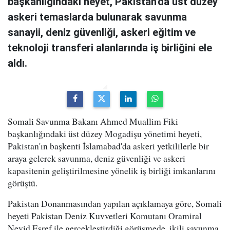
başkanlığındaki heyet, Pakistan'da üst düzey
askeri temaslarda bulunarak savunma
sanayii, deniz güvenliği, askeri eğitim ve
teknoloji transferi alanlarında iş birliğini ele
aldı.
Somali Savunma Bakanı Ahmed Muallim Fiki
başkanlığındaki üst düzey Mogadişu yönetimi heyeti,
Pakistan'ın başkenti İslamabad'da askeri yetkililerle bir
araya gelerek savunma, deniz güvenliği ve askeri
kapasitenin geliştirilmesine yönelik iş birliği imkanlarını
görüştü.
Pakistan Donanmasından yapılan açıklamaya göre, Somali
heyeti Pakistan Deniz Kuvvetleri Komutanı Oramiral
Nevid Eşref ile gerçekleştirdiği görüşmede, ikili savunma