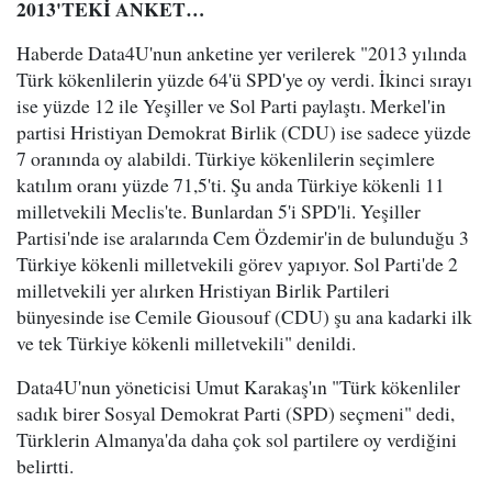
2013'TEKİ ANKET…
Haberde Data4U'nun anketine yer verilerek "2013 yılında
Türk kökenlilerin yüzde 64'ü SPD'ye oy verdi. İkinci sırayı
ise yüzde 12 ile Yeşiller ve Sol Parti paylaştı. Merkel'in
partisi Hristiyan Demokrat Birlik (CDU) ise sadece yüzde
7 oranında oy alabildi. Türkiye kökenlilerin seçimlere
katılım oranı yüzde 71,5'ti. Şu anda Türkiye kökenli 11
milletvekili Meclis'te. Bunlardan 5'i SPD'li. Yeşiller
Partisi'nde ise aralarında Cem Özdemir'in de bulunduğu 3
Türkiye kökenli milletvekili görev yapıyor. Sol Parti'de 2
milletvekili yer alırken Hristiyan Birlik Partileri
bünyesinde ise Cemile Giousouf (CDU) şu ana kadarki ilk
ve tek Türkiye kökenli milletvekili" denildi.
Data4U'nun yöneticisi Umut Karakaş'ın "Türk kökenliler
sadık birer Sosyal Demokrat Parti (SPD) seçmeni" dedi,
Türklerin Almanya'da daha çok sol partilere oy verdiğini
belirtti.