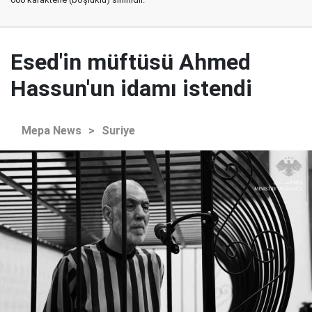
Esed'in müftüsü Ahmed
Hassun'un idamı istendi
Mepa News
>
Suriye