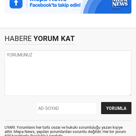
HABERE
YORUM KAT
UYARI: Yorumların her türlü cezai ve hukuki sorumluluğu yazan kişiye
aittir. Mepa News, yapılan yorumlardan sorumlu değildir. Her bir yorum
600 karakterle (boşluklu) sınırlıdır.