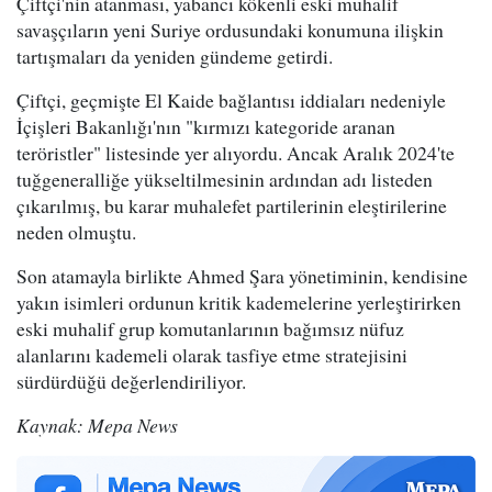
Çiftçi'nin atanması, yabancı kökenli eski muhalif
savaşçıların yeni Suriye ordusundaki konumuna ilişkin
tartışmaları da yeniden gündeme getirdi.
Çiftçi, geçmişte El Kaide bağlantısı iddiaları nedeniyle
İçişleri Bakanlığı'nın "kırmızı kategoride aranan
teröristler" listesinde yer alıyordu. Ancak Aralık 2024'te
tuğgeneralliğe yükseltilmesinin ardından adı listeden
çıkarılmış, bu karar muhalefet partilerinin eleştirilerine
neden olmuştu.
Son atamayla birlikte Ahmed Şara yönetiminin, kendisine
yakın isimleri ordunun kritik kademelerine yerleştirirken
eski muhalif grup komutanlarının bağımsız nüfuz
alanlarını kademeli olarak tasfiye etme stratejisini
sürdürdüğü değerlendiriliyor.
Kaynak: Mepa News