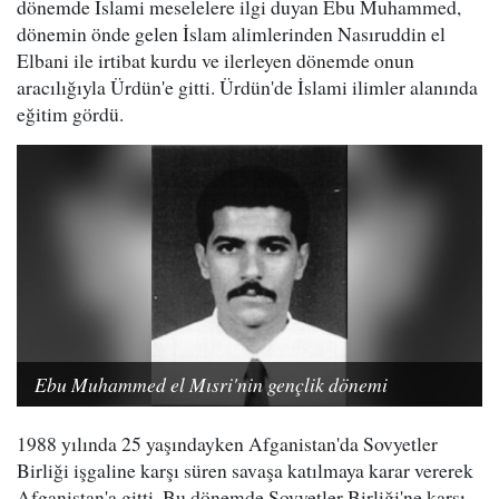
dönemde İslami meselelere ilgi duyan Ebu Muhammed,
dönemin önde gelen İslam alimlerinden Nasıruddin el
Elbani ile irtibat kurdu ve ilerleyen dönemde onun
aracılığıyla Ürdün'e gitti. Ürdün'de İslami ilimler alanında
eğitim gördü.
Ebu Muhammed el Mısri'nin gençlik dönemi
1988 yılında 25 yaşındayken Afganistan'da Sovyetler
Birliği işgaline karşı süren savaşa katılmaya karar vererek
Afganistan'a gitti. Bu dönemde Sovyetler Birliği'ne karşı