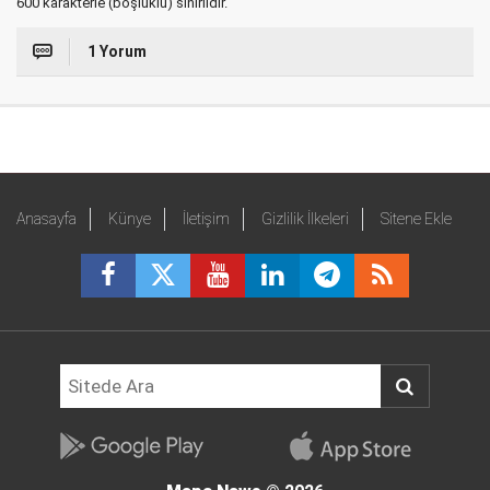
600 karakterle (boşluklu) sınırlıdır.
1 Yorum
Anasayfa
Künye
İletişim
Gizlilik İlkeleri
Sitene Ekle