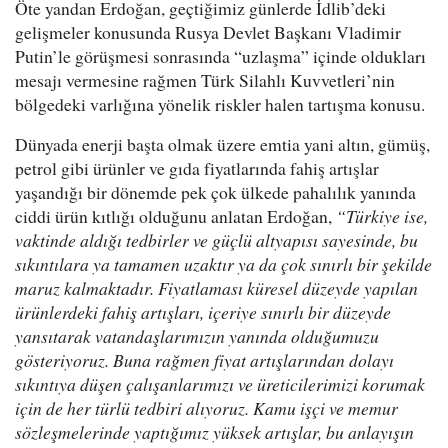
Öte yandan Erdoğan, geçtiğimiz günlerde İdlib’deki
gelişmeler konusunda Rusya Devlet Başkanı Vladimir
Putin’le görüşmesi sonrasında “uzlaşma” içinde oldukları
mesajı vermesine rağmen Türk Silahlı Kuvvetleri’nin
bölgedeki varlığına yönelik riskler halen tartışma konusu.
Dünyada enerji başta olmak üzere emtia yani altın, gümüş,
petrol gibi ürünler ve gıda fiyatlarında fahiş artışlar
yaşandığı bir dönemde pek çok ülkede pahalılık yanında
ciddi ürün kıtlığı olduğunu anlatan Erdoğan,
“Türkiye ise,
vaktinde aldığı tedbirler ve güçlü altyapısı sayesinde, bu
sıkıntılara ya tamamen uzaktır ya da çok sınırlı bir şekilde
maruz kalmaktadır. Fiyatlaması küresel düzeyde yapılan
ürünlerdeki fahiş artışları, içeriye sınırlı bir düzeyde
yansıtarak vatandaşlarımızın yanında olduğumuzu
gösteriyoruz. Buna rağmen fiyat artışlarından dolayı
sıkıntıya düşen çalışanlarımızı ve üreticilerimizi korumak
için de her türlü tedbiri alıyoruz. Kamu işçi ve memur
sözleşmelerinde yaptığımız yüksek artışlar, bu anlayışın