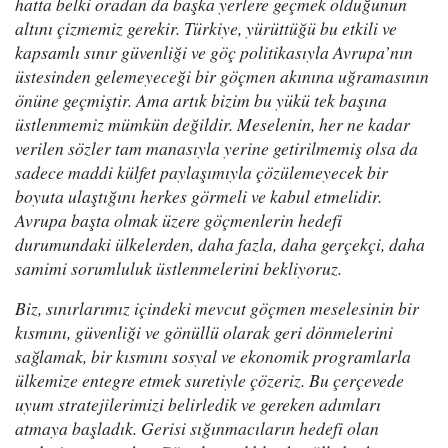
hatta belki oradan da başka yerlere geçmek olduğunun
altını çizmemiz gerekir. Türkiye, yürüttüğü bu etkili ve
kapsamlı sınır güvenliği ve göç politikasıyla Avrupa’nın
üstesinden gelemeyeceği bir göçmen akınına uğramasının
önüne geçmiştir. Ama artık bizim bu yükü tek başına
üstlenmemiz mümkün değildir. Meselenin, her ne kadar
verilen sözler tam manasıyla yerine getirilmemiş olsa da
sadece maddi külfet paylaşımıyla çözülemeyecek bir
boyuta ulaştığını herkes görmeli ve kabul etmelidir.
Avrupa başta olmak üzere göçmenlerin hedefi
durumundaki ülkelerden, daha fazla, daha gerçekçi, daha
samimi sorumluluk üstlenmelerini bekliyoruz.
Biz, sınırlarımız içindeki mevcut göçmen meselesinin bir
kısmını, güvenliği ve gönüllü olarak geri dönmelerini
sağlamak, bir kısmını sosyal ve ekonomik programlarla
ülkemize entegre etmek suretiyle çözeriz. Bu çerçevede
uyum stratejilerimizi belirledik ve gereken adımları
atmaya başladık. Gerisi sığınmacıların hedefi olan