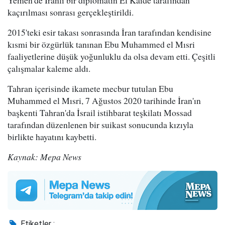
Yemen'de İranlı bir diplomatın El Kaide tarafından
kaçırılması sonrası gerçekleştirildi.
2015'teki esir takası sonrasında İran tarafından kendisine
kısmi bir özgürlük tanınan Ebu Muhammed el Mısri
faaliyetlerine düşük yoğunluklu da olsa devam etti. Çeşitli
çalışmalar kaleme aldı.
Tahran içerisinde ikamete mecbur tutulan Ebu
Muhammed el Mısri, 7 Ağustos 2020 tarihinde İran'ın
başkenti Tahran'da İsrail istihbarat teşkilatı Mossad
tarafından düzenlenen bir suikast sonucunda kızıyla
birlikte hayatını kaybetti.
Kaynak: Mepa News
Etiketler :