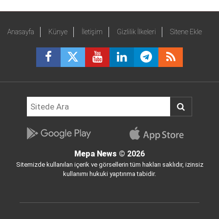
Anasayfa
Künye
İletişim
Gizlilik İlkeleri
Sitene Ekle
Mepa News
© 2026
Sitemizde kullanılan içerik ve görsellerin tüm hakları saklıdır, izinsiz
kullanımı hukuki yaptırıma tabidir.