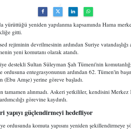
uda yürüttüğü yeniden yapılanma kapsamında Hama merke
iğe gitti.
ed rejiminin devrilmesinin ardından Suriye vatandaşlığı
enin yeni komutanı olarak atandı.
kiye destekli Sultan Süleyman Şah Tümeni'nin komutanlığ
ye ordusuna entegrasyonunun ardından 62. Tümen'in başın
 (Ebu Amşe) yerine göreve başladı.
 tamamen alınmadı. Askeri yetkililer, kendisini Merkez B
dımcılığı görevine kaydırdı.
i yapıyı güçlendirmeyi hedefliyor
riye ordusunda komuta yapısını yeniden şekillendirmeye y