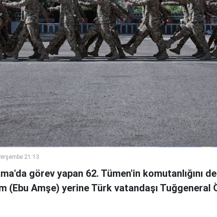
Perşembe 21:13
ama'da görev yapan 62. Tümen'in komutanlığını de
m (Ebu Amşe) yerine Türk vatandaşı Tuğgenera