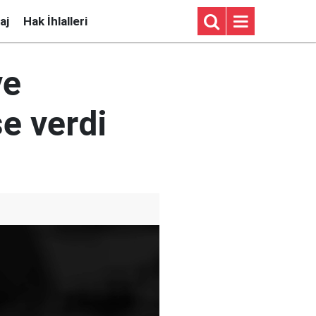
aj
Hak İhlalleri
ve
e verdi