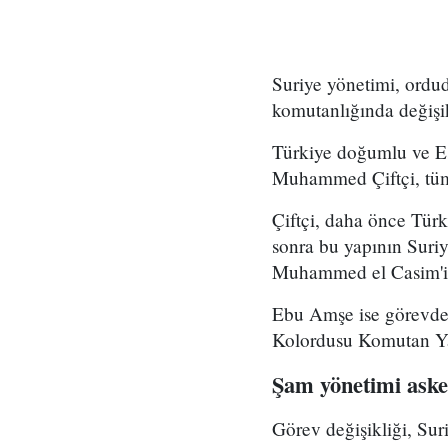
Suriye yönetimi, ord
komutanlığında değişikl
Türkiye doğumlu ve Es
Muhammed Çiftçi, tüm
Çiftçi, daha önce Tür
sonra bu yapının Suri
Muhammed el Casim'in
Ebu Amşe ise görevden
Kolordusu Komutan Yar
Şam yönetimi asker
Görev değişikliği, Su