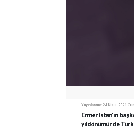
Yayınlanma:
24 Nisan 2021 Cum
Ermenistan'ın başke
yıldönümünde Türki