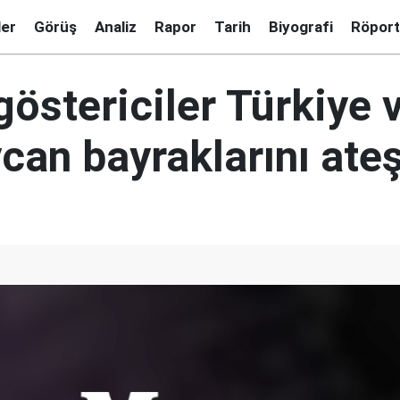
ler
Görüş
Analiz
Rapor
Tarih
Biyografi
Röport
östericiler Türkiye 
can bayraklarını ateş