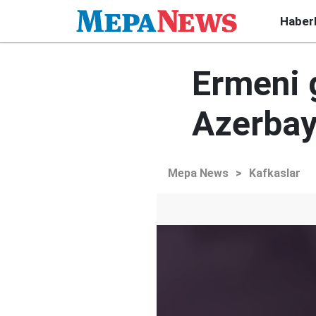
Haber
Ermeni g
Azerbay
Mepa News
>
Kafkaslar