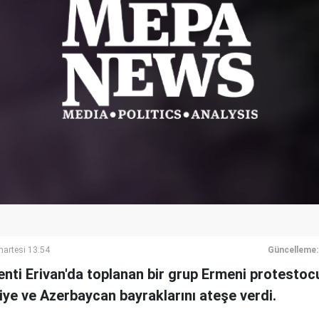
artesi 13:54
Güncelleme:
nti Erivan'da toplanan bir grup Ermeni protestocu
ye ve Azerbaycan bayraklarını ateşe verdi.