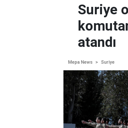
Suriye 
komutan
atandı
Mepa News
>
Suriye