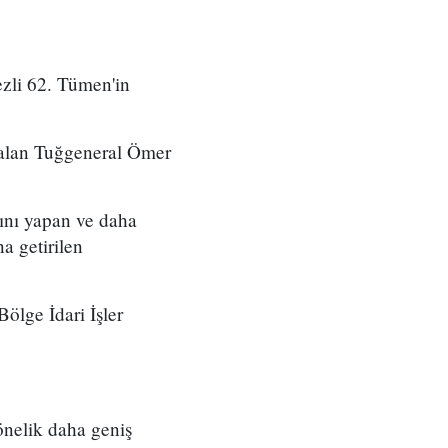
zli 62. Tümen'in
 alan Tuğgeneral Ömer
ını yapan ve daha
a getirilen
ölge İdari İşler
önelik daha geniş