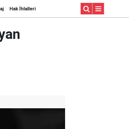
aj
Hak İhlalleri
yan