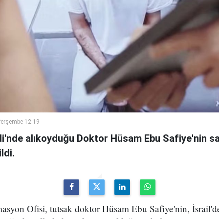
Perşembe 12:19
ridi'nde alıkoyduğu Doktor Hüsam Ebu Safiye'nin 
ldi.
ormasyon Ofisi, tutsak doktor Hüsam Ebu Safiye'nin, İsrail'