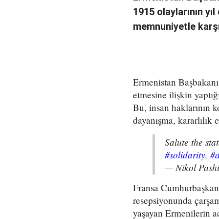
1915 olaylarının yı
memnuniyetle karşıl
Ermenistan Başbakanı 
etmesine ilişkin yapt
Bu, insan haklarının k
dayanışma, kararlılık e
Salute the sta
#solidarity
,
#d
— Nikol Pash
Fransa Cumhurbaşkanı
resepsiyonunda çarşam
yaşayan Ermenilerin ac