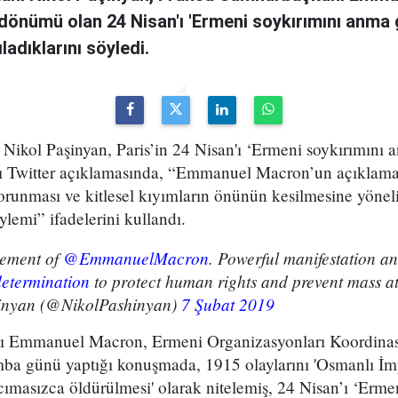
l dönümü olan 24 Nisan'ı 'Ermeni soykırımını anma 
adıklarını söyledi.
Nikol Paşinyan, Paris’in 24 Nisan'ı ‘Ermeni soykırımını 
ığı Twitter açıklamasında, “Emmanuel Macron’un açıklama
orunması ve kitlesel kıyımların önünün kesilmesine yönel
ylemi” ifadelerini kullandı.
tement of
@EmmanuelMacron
. Powerful manifestation an
etermination
to protect human rights and prevent mass atr
inyan (@NikolPashinyan)
7 Şubat 2019
 Emmanuel Macron, Ermeni Organizasyonları Koordinas
ba günü yaptığı konuşmada, 1915 olaylarını 'Osmanlı İm
ımasızca öldürülmesi' olarak nitelemiş, 24 Nisan’ı ‘Erme