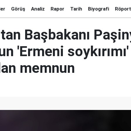
ler
Görüş
Analiz
Rapor
Tarih
Biyografi
Röport
tan Başbakanı Paşin
n 'Ermeni soykırımı'
ndan memnun