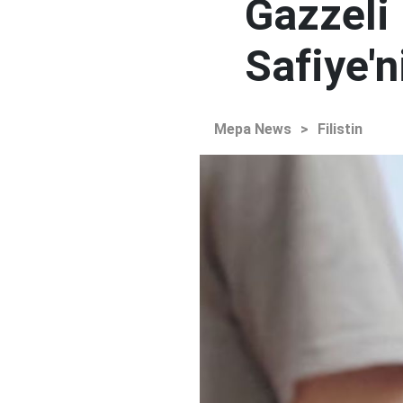
Gazzeli
Safiye'
Mepa News
>
Filistin