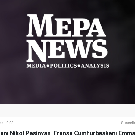
ma 19:08
Güncell
anı Nikol Paşinyan, Fransa Cumhurbaşkanı Emma