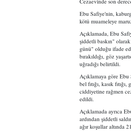
Cezaevinde son derece 
Ebu Safiye'nin, kaburg
kötü muameleye maruz k
Açıklamada, Ebu Safiy
şiddetli baskın" olara
günü" olduğu ifade ed
bırakıldığı, göz yaşart
uğradığı belirtildi.
Açıklamaya göre Ebu Sa
bel fıtığı, kasık fıtığ
ciddiyetine rağmen cez
edildi.
Açıklamada ayrıca Ebu
ardından şiddetli saldı
ağır koşullar altında 