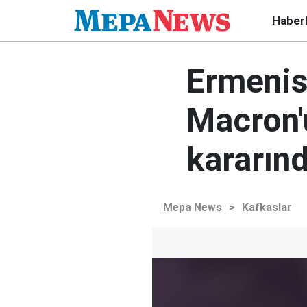
Haber
Ermenis
Macron'u
kararı
Mepa News
>
Kafkaslar