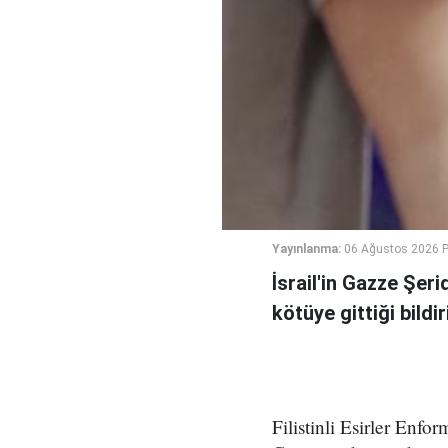
Yayınlanma:
06 Ağustos 2026 
İsrail'in Gazze Şe
kötüye gittiği bildiri
Filistinli Esirler Enf