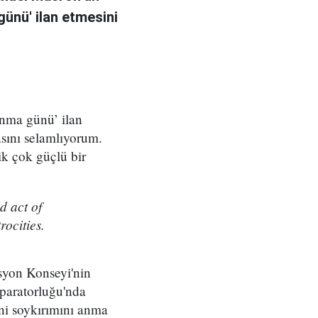
günü' ilan etmesini
anma günü’ ilan
sını selamlıyorum.
ik çok güçlü bir
d act of
ocities.
yon Konseyi'nin
paratorluğu'nda
ni soykırımını anma