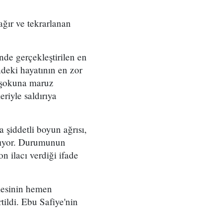
ağır ve tekrarlanan
de gerçekleştirilen en
ndeki hayatının en zor
k şokuna maruz
eriyle saldırıya
 şiddetli boyun ağrısı,
yaşıyor. Durumunun
n ilacı verdiği ifade
mesinin hemen
rtildi. Ebu Safiye'nin