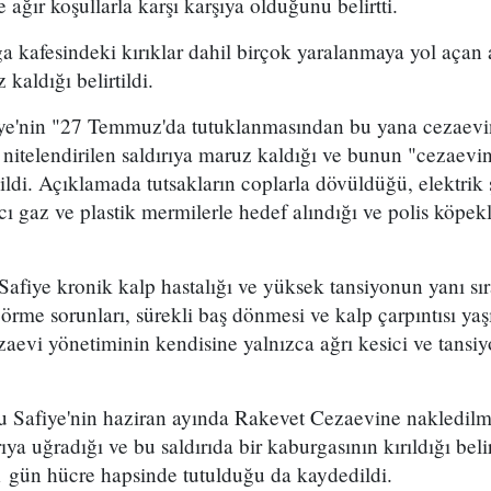
ağır koşullarla karşı karşıya olduğunu belirtti.
a kafesindeki kırıklar dahil birçok yaralanmaya yol açan 
aldığı belirtildi.
e'nin "27 Temmuz'da tutuklanmasından bu yana cezaevin
k nitelendirilen saldırıya maruz kaldığı ve bunun "cezaevi
ildi. Açıklamada tutsakların coplarla dövüldüğü, elektri
ıcı gaz ve plastik mermilerle hedef alındığı ve polis köpekl
fiye kronik kalp hastalığı ve yüksek tansiyonun yanı sıra
ı, görme sorunları, sürekli baş dönmesi ve kalp çarpıntısı 
aevi yönetiminin kendisine yalnızca ağrı kesici ve tansiyo
 Safiye'nin haziran ayında Rakevet Cezaevine nakledil
rıya uğradığı ve bu saldırıda bir kaburgasının kırıldığı beli
21 gün hücre hapsinde tutulduğu da kaydedildi.