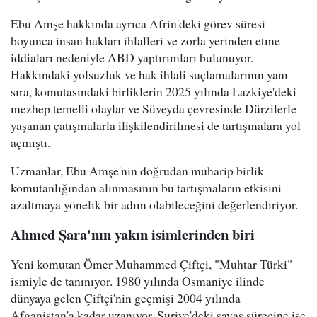
Ebu Amşe hakkında ayrıca Afrin'deki görev süresi
boyunca insan hakları ihlalleri ve zorla yerinden etme
iddiaları nedeniyle ABD yaptırımları bulunuyor.
Hakkındaki yolsuzluk ve hak ihlali suçlamalarının yanı
sıra, komutasındaki birliklerin 2025 yılında Lazkiye'deki
mezhep temelli olaylar ve Süveyda çevresinde Dürzilerle
yaşanan çatışmalarla ilişkilendirilmesi de tartışmalara yol
açmıştı.
Uzmanlar, Ebu Amşe'nin doğrudan muharip birlik
komutanlığından alınmasının bu tartışmaların etkisini
azaltmaya yönelik bir adım olabileceğini değerlendiriyor.
Ahmed Şara'nın yakın isimlerinden biri
Yeni komutan Ömer Muhammed Çiftçi, "Muhtar Türki"
ismiyle de tanınıyor. 1980 yılında Osmaniye ilinde
dünyaya gelen Çiftçi'nin geçmişi 2004 yılında
Afganistan'a kadar uzanıyor. Suriye'deki savaş sürecine ise