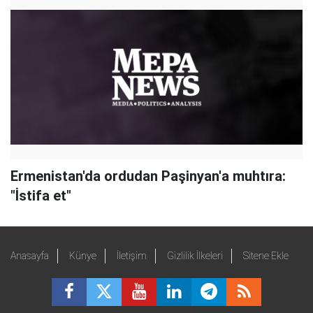
Ermenistan'da ordudan Paşinyan'a muhtıra:
"İstifa et"
Anasayfa
Künye
İletişim
Gizlilik İlkeleri
Sitene Ekle