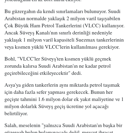
Bu güzergahın da kendi sınırlamaları bulunuyor. Suudi
Arabistan normalde yaklaşık 2 milyon varil taşıyabilen
Çok Büyük Ham Petrol Tankerlerini (VLCC) kullanıyor.
Ancak Süveyş Kanalı'nın sınırlı derinliği nedeniyle
yaklaşık 1 milyon varil kapasiteli Suezmax tankerlerinin
veya kısmen yüklü VLCC'lerin kullanılması gerekiyor.
Bohl, "VLCC'ler Süveyş'ten kısmen yüklü geçmek
zorunda kalırsa Suudi Arabistan'ın ne kadar petrol
geçirebileceğini etkileyecektir" dedi.
Asya'ya giden tankerlerin aynı miktarda petrol taşımak
için daha fazla sefer yapması gerekecek. Bunun her
geçişte tahmini 1.6 milyon dolar ek yakıt maliyetine ve 1
milyon dolarlık Süveyş geçiş ücretine yol açacağı
belirtiliyor.
Salah, meselenin "yalnızca Suudi Arabistan'ın başka bir
güzergah bulup bulamayacağı değil, mevcut ihracat