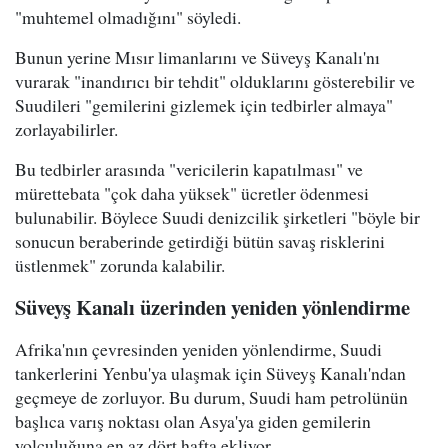
"muhtemel olmadığını" söyledi.
Bunun yerine Mısır limanlarını ve Süveyş Kanalı'nı
vurarak "inandırıcı bir tehdit" olduklarını gösterebilir ve
Suudileri "gemilerini gizlemek için tedbirler almaya"
zorlayabilirler.
Bu tedbirler arasında "vericilerin kapatılması" ve
mürettebata "çok daha yüksek" ücretler ödenmesi
bulunabilir. Böylece Suudi denizcilik şirketleri "böyle bir
sonucun beraberinde getirdiği bütün savaş risklerini
üstlenmek" zorunda kalabilir.
Süveyş Kanalı üzerinden yeniden yönlendirme
Afrika'nın çevresinden yeniden yönlendirme, Suudi
tankerlerini Yenbu'ya ulaşmak için Süveyş Kanalı'ndan
geçmeye de zorluyor. Bu durum, Suudi ham petrolünün
başlıca varış noktası olan Asya'ya giden gemilerin
yolculuğuna en az dört hafta ekliyor.