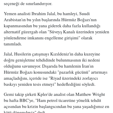
seçeneği de sınırlandırıyor.
Yemen analisti Ibrahim Jalal, bu hamleyi, Suudi
Arabistan'ın bu yılın başlarında Hürmüz Boğazı'nın
kapanmasından bu yana giderek daha fazla kullandığı
alternatif güzergah olan "Süveyş Kanalı üzerinden yeniden
yönlendirme imkanını engelleme girişimi" olarak
tanımladı.
Jalal, Husilerin çatışmayı Kızıldeniz'in daha kuzeyine
doğru genişletme tehdidinde bulunmasının iki nedeni
olduğunu savunuyor. Dışarıda bu hamlenin İran'ın
Hürmüz Boğazı konusundaki "pazarlık gücünü" artırmayı
amaçladığını, içeride ise "Riyad üzerindeki zorlayıcı
baskıyı yeniden tesis etmeyi" hedeflediğini söyledi.
Gemi takip şirketi Kpler'de analist olan Matthew Wright
bu hafta BBC'ye, "Ham petrol ticaretine yönelik tehdit
açısından bu krizin başlangıcından bu yana yaşadığımız en
kötü dönemdeyiz" dedi.