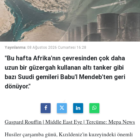
Yayınlanma:
08 Ağustos 2026 Cumartesi 16:28
"Bu hafta Afrika'nın çevresinden çok daha
uzun bir güzergah kullanan altı tanker gibi
bazı Suudi gemileri Babu'l Mendeb'ten geri
dönüyor."
Gaspard Rouffin | Middle East Eye | Tercüme: Mepa News
Husiler çarşamba günü, Kızıldeniz'in kuzeyindeki önemli