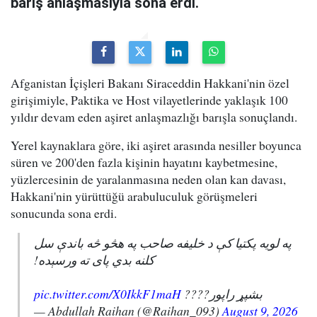
barış anlaşmasıyla sona erdi.
Afganistan İçişleri Bakanı Siraceddin Hakkani'nin özel
girişimiyle, Paktika ve Host vilayetlerinde yaklaşık 100
yıldır devam eden aşiret anlaşmazlığı barışla sonuçlandı.
Yerel kaynaklara göre, iki aşiret arasında nesiller boyunca
süren ve 200'den fazla kişinin hayatını kaybetmesine,
yüzlercesinin de yaralanmasına neden olan kan davası,
Hakkani'nin yürüttüğü arabuluculuk görüşmeleri
sonucunda sona erdi.
په لویه پکتیا کې د خلیفه صاحب په هڅو څه باندې سل
کلنه بدي پای ته ورسېده!
pic.twitter.com/X0IkkF1maH
بشپړ راپور????
— Abdullah Raihan (@Raihan_093)
August 9, 2026