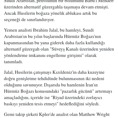
Suudi Arabistan, petrolünün bir bölümünü Babu'l Mendeb
üzerinden alternatif güzergahla taşımaya devam etmişti.
Ancak Husilerin boğaza yönelik ablukası artık bu
seçeneği de sınırlandırıyor.
Yemen analisti Ibrahim Jalal, bu hamleyi, Suudi
Arabistan'ın bu yılın başlarında Hürmüz Boğazı'nın
kapanmasından bu yana giderek daha fazla kullandığı
alternatif güzergah olan "Süveyş Kanalı üzerinden yeniden
yönlendirme imkanını engelleme girişimi" olarak
tanımladı.
Jalal, Husilerin çatışmayı Kızıldeniz'in daha kuzeyine
doğru genişletme tehdidinde bulunmasının iki nedeni
olduğunu savunuyor. Dışarıda bu hamlenin İran'ın
Hürmüz Boğazı konusundaki "pazarlık gücünü" artırmayı
amaçladığını, içeride ise "Riyad üzerindeki zorlayıcı
baskıyı yeniden tesis etmeyi" hedeflediğini söyledi.
Gemi takip şirketi Kpler'de analist olan Matthew Wright