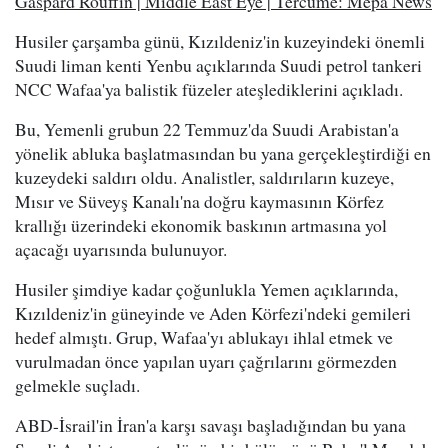
Gaspard Rouffin | Middle East Eye | Tercüme: Mepa News
Husiler çarşamba günü, Kızıldeniz'in kuzeyindeki önemli
Suudi liman kenti Yenbu açıklarında Suudi petrol tankeri
NCC Wafaa'ya balistik füzeler ateşlediklerini açıkladı.
Bu, Yemenli grubun 22 Temmuz'da Suudi Arabistan'a
yönelik abluka başlatmasından bu yana gerçekleştirdiği en
kuzeydeki saldırı oldu. Analistler, saldırıların kuzeye,
Mısır ve Süveyş Kanalı'na doğru kaymasının Körfez
krallığı üzerindeki ekonomik baskının artmasına yol
açacağı uyarısında bulunuyor.
Husiler şimdiye kadar çoğunlukla Yemen açıklarında,
Kızıldeniz'in güneyinde ve Aden Körfezi'ndeki gemileri
hedef almıştı. Grup, Wafaa'yı ablukayı ihlal etmek ve
vurulmadan önce yapılan uyarı çağrılarını görmezden
gelmekle suçladı.
ABD-İsrail'in İran'a karşı savaşı başladığından bu yana