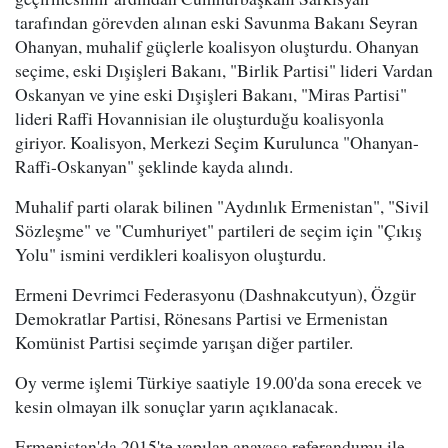
tarafından görevden alınan eski Savunma Bakanı Seyran
Ohanyan, muhalif güçlerle koalisyon oluşturdu. Ohanyan
seçime, eski Dışişleri Bakanı, "Birlik Partisi" lideri Vardan
Oskanyan ve yine eski Dışişleri Bakanı, "Miras Partisi"
lideri Raffi Hovannisian ile oluşturduğu koalisyonla
giriyor. Koalisyon, Merkezi Seçim Kurulunca "Ohanyan-
Raffi-Oskanyan" şeklinde kayda alındı.
Muhalif parti olarak bilinen "Aydınlık Ermenistan", "Sivil
Sözleşme" ve "Cumhuriyet" partileri de seçim için "Çıkış
Yolu" ismini verdikleri koalisyon oluşturdu.
Ermeni Devrimci Federasyonu (Dashnakcutyun), Özgür
Demokratlar Partisi, Rönesans Partisi ve Ermenistan
Komünist Partisi seçimde yarışan diğer partiler.
Oy verme işlemi Türkiye saatiyle 19.00'da sona erecek ve
kesin olmayan ilk sonuçlar yarın açıklanacak.
Ermenistan'da 2015'te yapılan anayasa referandumu ile