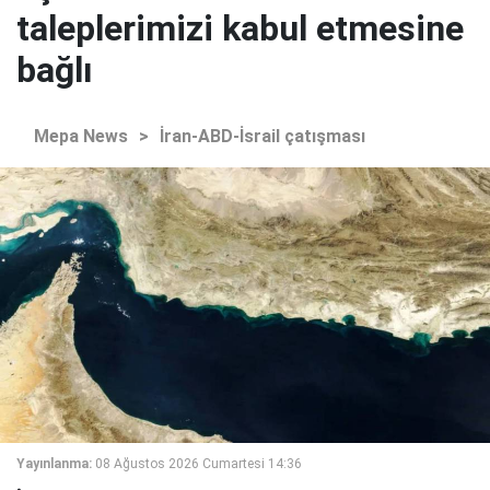
taleplerimizi kabul etmesine
bağlı
Mepa News
>
İran-ABD-İsrail çatışması
Yayınlanma:
08 Ağustos 2026 Cumartesi 14:36