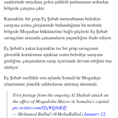
saatlerinde meydana gelen şiddetli patlamanın ardından
bölgede çatışma çıktı.
Kaynaklar, bir grup Eş Şebab mensubunun belediye
sarayına sızma girişiminde bulunduğunu bu nedenle
bölgede Mogadişu hükümetine bağlı güçlerle Eş Şebab
savaşçıları arasında çatışmaların yaşandığını ifade ediyor.
Eş Şebab'a yakın kaynaklar ise bir grup savaşçının
güvenlik koridorunu aştıktan sonra belediye sarayına
girdiğini, çatışmaların saray içerisinde devam ettiğini öne
sürüyor.
Eş Şebab özellikle son aylarda Somali'de Mogadişu
yönetimine yönelik saldırılarını artırmış durumda.
First footage from the ongoing Al Shabab attack on
the office of Mogadishu Mayor in Somalia’s capital.
pic.twitter.com/lZgWQStKZf
— Mohamed Bulbul (@MohaBulbul)
January 22,