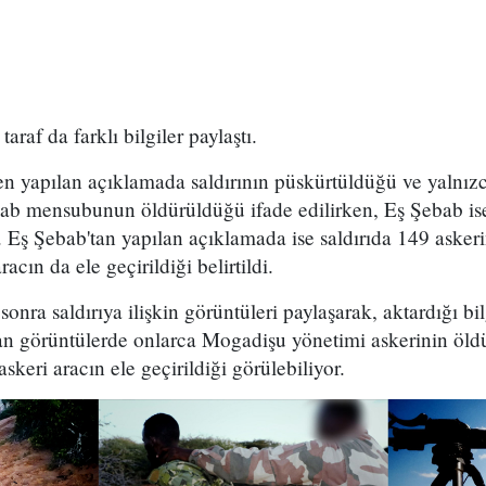
taraf da farklı bilgiler paylaştı.
 yapılan açıklamada saldırının püskürtüldüğü ve yalnızc
bab mensubunun öldürüldüğü ifade edilirken, Eş Şebab i
. Eş Şebab'tan yapılan açıklamada ise saldırıda 149 asker
racın da ele geçirildiği belirtildi.
onra saldırıya ilişkin görüntüleri paylaşarak, aktardığı bilg
lan görüntülerde onlarca Mogadişu yönetimi askerinin öld
askeri aracın ele geçirildiği görülebiliyor.