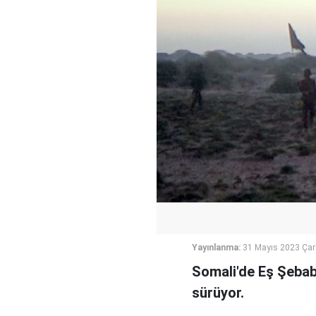
Yayınlanma:
31 Mayıs 2023 Ça
Somali'de Eş Şebab'
sürüyor.