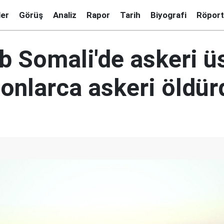
ler
Görüş
Analiz
Rapor
Tarih
Biyografi
Röport
b Somali'de askeri ü
 onlarca askeri öldür