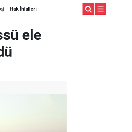
aj
Hak İhlalleri
ssü ele
dü