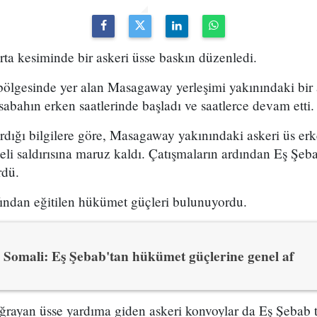
ta kesiminde bir askeri üsse baskın düzenledi.
ölgesinde yer alan Masagaway yerleşimi yakınındaki bir 
sabahın erken saatlerinde başladı ve saatlerce devam etti.
rdığı bilgilere göre, Masagaway yakınındaki askeri üs er
li saldırısına maruz kaldı. Çatışmaların ardından Eş Şeb
rdü.
afından eğitilen hükümet güçleri bulunuyordu.
Somali: Eş Şebab'tan hükümet güçlerine genel af
ğrayan üsse yardıma giden askeri konvoylar da Eş Şebab 