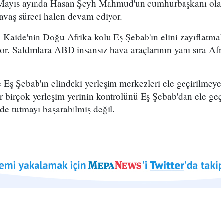
 Mayıs ayında Hasan Şeyh Mahmud'un cumhurbaşkanı olar
avaş süreci halen devam ediyor.
 Kaide'nin Doğu Afrika kolu Eş Şebab'ın elini zayıflatm
iyor. Saldırılara ABD insansız hava araçlarının yanı sıra Afr
Eş Şebab'ın elindeki yerleşim merkezleri ele geçirilmeye
 birçok yerleşim yerinin kontrolünü Eş Şebab'dan ele geç
nde tutmayı başarabilmiş değil.