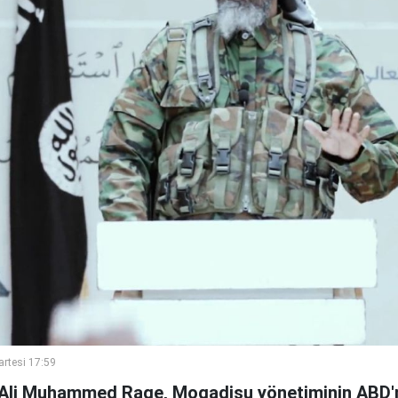
rtesi 17:59
Ali Muhammed Rage, Mogadişu yönetiminin ABD'n