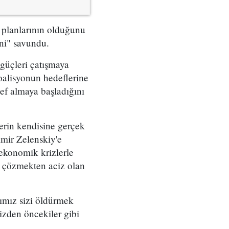
i planlarının olduğunu
ini" savundu.
güçleri çatışmaya
koalisyonun hedeflerine
def almaya başladığını
erin kendisine gerçek
mir Zelenskiy'e
ekonomik krizlerle
e çözmekten aciz olan
ımız sizi öldürmek
izden öncekiler gibi