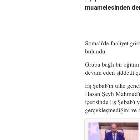
muamelesinden ders 
Somali'de faaliyet g
bulundu.
Gruba bağlı bir eğiti
devam eden şiddetli ça
Eş Şebab'ın ülke gene
Hasan Şeyh Mahmud'un 
içerisinde Eş Şebab'ı 
gerçekleşmediğini ve a