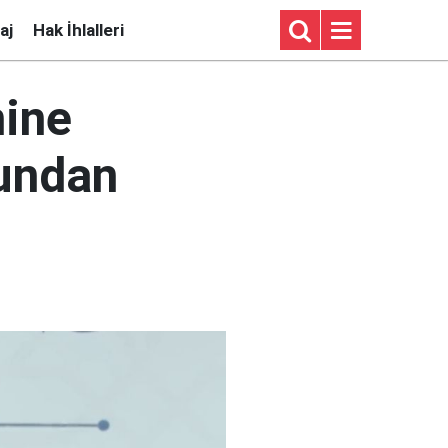
aj
Hak İhlalleri
ine
mundan