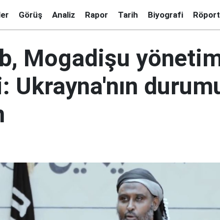
ler
Görüş
Analiz
Rapor
Tarih
Biyografi
Röport
b, Mogadişu yönetim
i: Ukrayna'nın duru
n