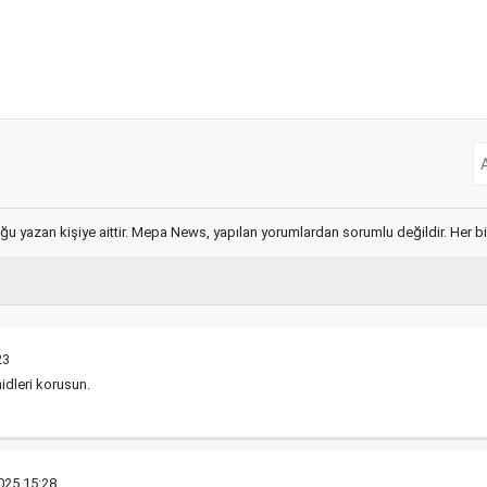
ğu yazan kişiye aittir. Mepa News, yapılan yorumlardan sorumlu değildir. Her bir 
23
idleri korusun.
025 15:28