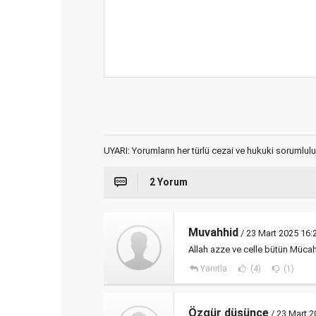
UYARI: Yorumların her türlü cezai ve hukuki sorumlulu
2 Yorum
Muvahhid
/ 23 Mart 2025 16:
Allah azze ve celle bütün Mücah
Yanıtla
(4)
(1)
Özgür düşünce
/ 23 Mart 2