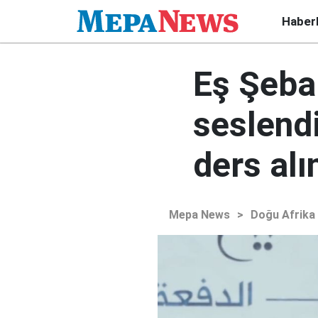
Haber
Eş Şeba
seslend
ders alı
Mepa News
>
Doğu Afrika