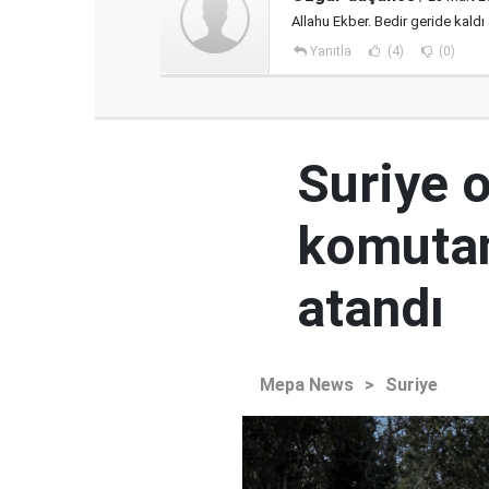
Allahu Ekber. Bedir geride kaldı
Yanıtla
(4)
(0)
Suriye 
komutan
atandı
Mepa News
>
Suriye