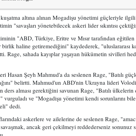
kuşatma altına alınan Mogadişu yönetimi güçleriyle ilgil
imin "savaşları yönetebilecek askeri lider sıkıntısı çektiğ
inin "ABD, Türkiye, Eritre ve Mısır tarafından eğitilen 
 birlik haline getiremediğini" kaydederek, "uluslararası 
tti. Rage, sahada kayıplar yaşayan hükümetin sivilleri he
eri Hasan Şeyh Mahmud'a da seslenen Rage, "Batılı güçl
ağını" belirtti. Mahmud'un ABD'nin Ukrayna lideri Volodi
ders alması gerektiğini savunan Rage, "Batılı ülkelerin 
u" vurguladı ve "Mogadişu yönetimi kendi sorunlarını bil
li" dedi.
arındaki askerlere ve ailelerine de seslenen Rage, "amac
e savaşmak, ancak geri çekilmeyi reddederseniz sonunuz s
u.