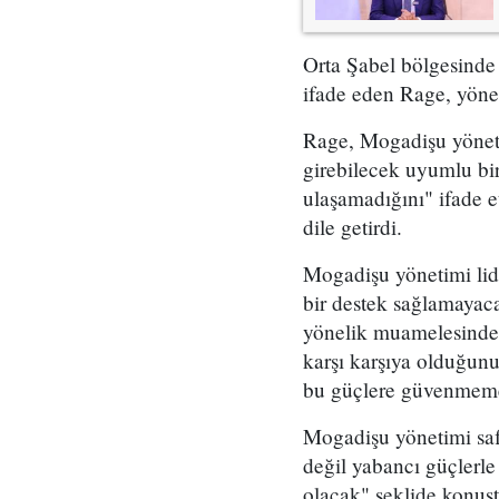
Orta Şabel bölgesinde 
ifade eden Rage, yönet
Rage, Mogadişu yönetim
girebilecek uyumlu bir
ulaşamadığını" ifade e
dile getirdi.
Mogadişu yönetimi lid
bir destek sağlamayac
yönelik muamelesinden 
karşı karşıya olduğun
bu güçlere güvenmeme
Mogadişu yönetimi safl
değil yabancı güçlerl
olacak" şeklide konuşt