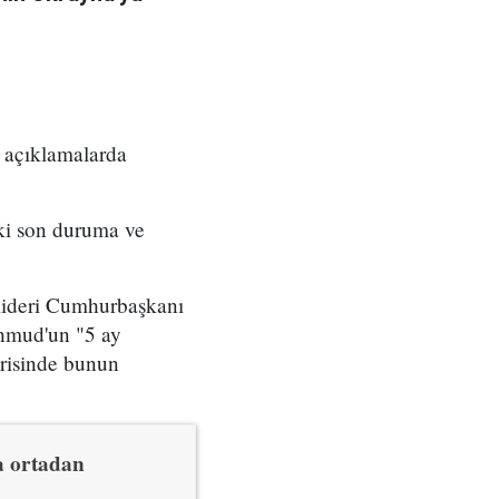
 açıklamalarda
ki son duruma ve
 lideri Cumhurbaşkanı
ahmud'un "5 ay
erisinde bunun
a ortadan