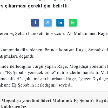
çıkarması gerektiğini belirtti.
österen Eş Şebab hareketinin sözcüsü Ali Muhammed Rage
m kampında düzenlenen törende konuşan Rage, Somali'de
tışmalara değindi.
linde ilerlediğine vurgu yapan Rage, Mogadişu yönetimi
"Eş Şebab'ı yeneceklerine" dair sözlerini hatırlattı. M
yenecekleri" açıklamasını hatırlatan Rage, "geçen 3 yıl iç
ksine Eş Şebab'ın ilerlediğini" söyledi.
Mogadişu yönetimi lideri Mahmud: Eş Şebab'ı 5 ayd
kaldıracağız