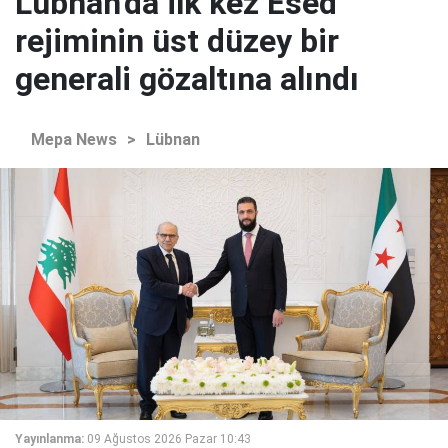
Lübnan'da ilk kez Esed
rejiminin üst düzey bir
generali gözaltına alındı
Mepa News
>
Lübnan
Yayınlanma:
09 Ağustos 2026 Pazar 10:43