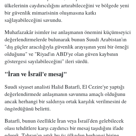
ülkelerinin caydırıcılığını artırabileceğini ve bölgede yeni
bir güvenlik mimarisinin oluşmasına katkı
sağlayabileceğini savundu.
Muhafazakâr isimler ise anlaşmanın önemini küçümseyici
değerlendirmelerde bulunarak bunun Suudi Arabistan'ın
"dış güçler aracılığıyla güvenlik arayışının yeni bir örneği
olduğunu" ve "Riyad'ın ABD'ye olan güven kaybının
göstergesi sayılabileceğini" ileri sürdü.
"İran ve İsrail'e mesaj"
Suudi siyaset analisti Halid Batarfi, El Cezire'ye yaptığı
değerlendirmede anlaşmanın savunma amaçlı olduğunu
ancak herhangi bir saldırıya ortak karşılık verilmesini de
öngördüğünü belirtti.
Batarfi, bunun özellikle İran veya İsrail'den gelebilecek
olası tehditlere karşı caydırıcı bir mesaj taşıdığını ifade
ederek, Tahran'ın artık bu üç ülkeden herhangi birine