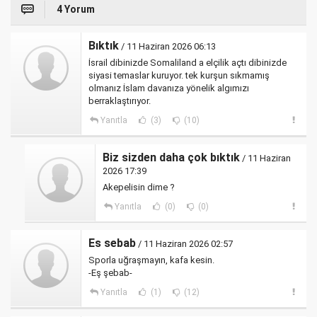
4 Yorum
Bıktık
/ 11 Haziran 2026 06:13
İsrail dibinizde Somaliland a elçilik açtı dibinizde
siyasi temaslar kuruyor. tek kurşun sıkmamış
olmanız İslam davanıza yönelik algımızı
berraklaştırıyor.
Yanıtla
(3)
(10)
Biz sizden daha çok bıktık
/ 11 Haziran
2026 17:39
Akepelisin dime ?
Yanıtla
(0)
(0)
Es sebab
/ 11 Haziran 2026 02:57
Sporla uğraşmayın, kafa kesin.
-Eş şebab-
Yanıtla
(1)
(12)