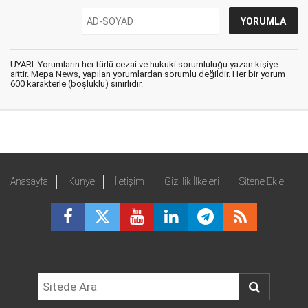
UYARI: Yorumların her türlü cezai ve hukuki sorumluluğu yazan kişiye
aittir. Mepa News, yapılan yorumlardan sorumlu değildir. Her bir yorum
600 karakterle (boşluklu) sınırlıdır.
Anasayfa
Künye
İletişim
Gizlilik İlkeleri
Sitene Ekle