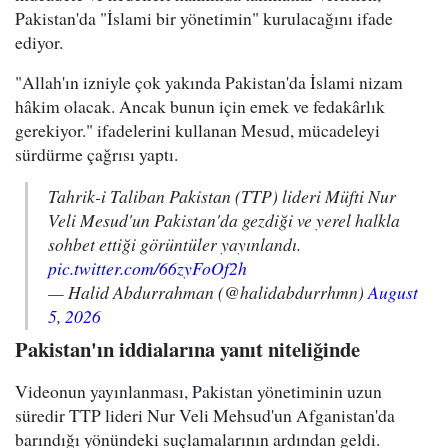
Pakistan'da "İslami bir yönetimin" kurulacağını ifade
ediyor.
"Allah'ın izniyle çok yakında Pakistan'da İslami nizam
hâkim olacak. Ancak bunun için emek ve fedakârlık
gerekiyor." ifadelerini kullanan Mesud, mücadeleyi
sürdürme çağrısı yaptı.
Tahrik-i Taliban Pakistan (TTP) lideri Müfti Nur
Veli Mesud'un Pakistan'da gezdiği ve yerel halkla
sohbet ettiği görüntüler yayınlandı.
pic.twitter.com/66zyFoOf2h
— Halid Abdurrahman (@halidabdurrhmn)
August
5, 2026
Pakistan'ın iddialarına yanıt niteliğinde
Videonun yayınlanması, Pakistan yönetiminin uzun
süredir TTP lideri Nur Veli Mehsud'un Afganistan'da
barındığı yönündeki suçlamalarının ardından geldi.