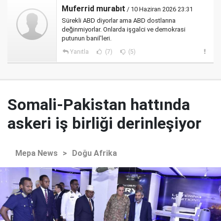
Muferrid murabıt
/ 10 Haziran 2026 23:31
Sürekli ABD diyorlar ama ABD dostlarına
değinmiyorlar. Onlarda işgalci ve demokrasi
putunun banil'leri.
Yanıtla
(7)
(5)
Somali-Pakistan hattında
askeri iş birliği derinleşiyor
Mepa News
>
Doğu Afrika