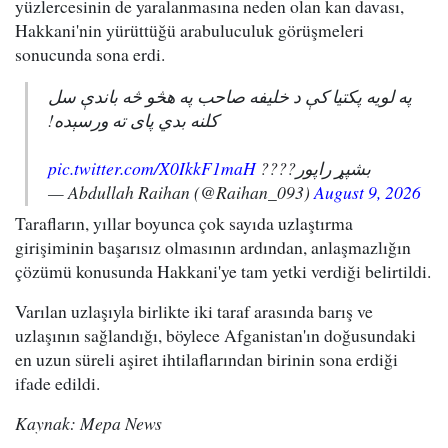
yüzlercesinin de yaralanmasına neden olan kan davası,
Hakkani'nin yürüttüğü arabuluculuk görüşmeleri
sonucunda sona erdi.
په لویه پکتیا کې د خلیفه صاحب په هڅو څه باندې سل
کلنه بدي پای ته ورسېده!
pic.twitter.com/X0IkkF1maH
بشپړ راپور????
— Abdullah Raihan (@Raihan_093)
August 9, 2026
Tarafların, yıllar boyunca çok sayıda uzlaştırma
girişiminin başarısız olmasının ardından, anlaşmazlığın
çözümü konusunda Hakkani'ye tam yetki verdiği belirtildi.
Varılan uzlaşıyla birlikte iki taraf arasında barış ve
uzlaşının sağlandığı, böylece Afganistan'ın doğusundaki
en uzun süreli aşiret ihtilaflarından birinin sona erdiği
ifade edildi.
Kaynak: Mepa News