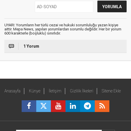
UYARI: Yorumların her türlü cezai ve hukuki sorumluluğu yazan kişiye
aittir. Mepa News, yapılan yorumlardan sorumlu değildir. Her bir yorum
600 karakterle (boşluklu) sınırlıdır.
1 Yorum
Anasayfa
Künye
İletişim
Gizlilik İlkeleri
Sitene Ekle