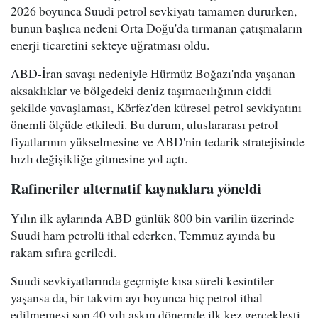
2026 boyunca Suudi petrol sevkiyatı tamamen dururken,
bunun başlıca nedeni Orta Doğu'da tırmanan çatışmaların
enerji ticaretini sekteye uğratması oldu.
ABD-İran savaşı nedeniyle Hürmüz Boğazı'nda yaşanan
aksaklıklar ve bölgedeki deniz taşımacılığının ciddi
şekilde yavaşlaması, Körfez'den küresel petrol sevkiyatını
önemli ölçüde etkiledi. Bu durum, uluslararası petrol
fiyatlarının yükselmesine ve ABD'nin tedarik stratejisinde
hızlı değişikliğe gitmesine yol açtı.
Rafineriler alternatif kaynaklara yöneldi
Yılın ilk aylarında ABD günlük 800 bin varilin üzerinde
Suudi ham petrolü ithal ederken, Temmuz ayında bu
rakam sıfıra geriledi.
Suudi sevkiyatlarında geçmişte kısa süreli kesintiler
yaşansa da, bir takvim ayı boyunca hiç petrol ithal
edilmemesi son 40 yılı aşkın dönemde ilk kez gerçekleşti.