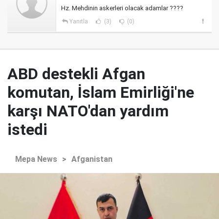
Hz. Mehdinin askerleri olacak adamlar ????
Yanıtla
(3)
(0)
ABD destekli Afgan
komutan, İslam Emirliği'ne
karşı NATO'dan yardım
istedi
Mepa News
>
Afganistan