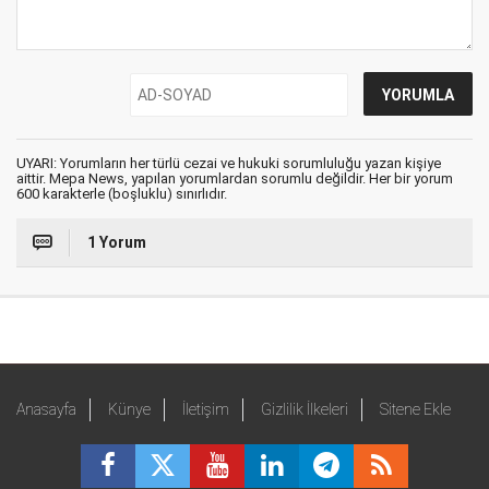
UYARI: Yorumların her türlü cezai ve hukuki sorumluluğu yazan kişiye
aittir. Mepa News, yapılan yorumlardan sorumlu değildir. Her bir yorum
600 karakterle (boşluklu) sınırlıdır.
1 Yorum
Anasayfa
Künye
İletişim
Gizlilik İlkeleri
Sitene Ekle