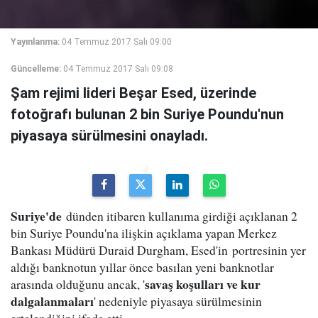
Yayınlanma:
04 Temmuz 2017 Salı 09:00
Güncelleme:
04 Temmuz 2017 Salı 09:08
Şam rejimi lideri Beşar Esed, üzerinde
fotoğrafı bulunan 2 bin Suriye Poundu'nun
piyasaya sürülmesini onayladı.
Suriye'de
dünden itibaren kullanıma girdiği açıklanan 2
bin Suriye Poundu'na ilişkin açıklama yapan Merkez
Bankası Müdürü Duraid Durgham, Esed'in portresinin yer
aldığı banknotun yıllar önce basılan yeni banknotlar
savaş koşulları ve kur
arasında olduğunu ancak, '
dalgalanmaları
' nedeniyle piyasaya sürülmesinin