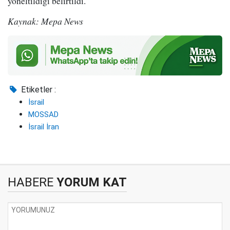
yöneltildiği belirtildi.
Kaynak: Mepa News
Etiketler :
İsrail
MOSSAD
İsrail İran
HABERE
YORUM KAT