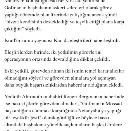
Maariv'in konuştuğu eski bir Mossad yetkilisi de
Gofman'ın başbakanın askeri sekreteri olarak görev
yaptığı dönemde plan üzerinde çalıştığını ancak şimdi
"bizzat kendisinin desteklediği ve teşvik ettiği plana karşı
çıktığını" söyledi.
İsrail'in kamu yayıncısı Kan da eleştirileri haberleştirdi.
Eleştirilerden birinde, iki yetkilinin görevlerini
operasyonun ortasında devraldığına dikkat çekildi.
Eski yetkili, görevden alınan iki ismin temel karar alıcılar
olmadığını söyledi ve görevden almalara yol açmayan
daha büyük başarısızlıklardan haberdar olduğunu ekledi.
Yedioth Ahronoth muhabiri Ronen Bergman'ın haberinde
ise bazı kişilerin görevden almaları, "Gofman'ın Mossad
başkanlığına atanması karşılığında Netanyahu'ya yaptığı
bir teşekkür jesti" olarak gördüğü ve böylece baskı
altındaki başbakana yönelik suçlamaların başka isimlere