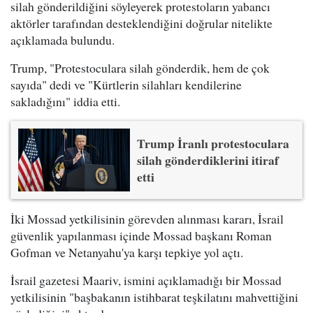
silah gönderildiğini söyleyerek protestoların yabancı
aktörler tarafından desteklendiğini doğrular nitelikte
açıklamada bulundu.
Trump, "Protestoculara silah gönderdik, hem de çok
sayıda" dedi ve "Kürtlerin silahları kendilerine
sakladığını" iddia etti.
Trump İranlı protestoculara
silah gönderdiklerini itiraf
etti
İki Mossad yetkilisinin görevden alınması kararı, İsrail
güvenlik yapılanması içinde Mossad başkanı Roman
Gofman ve Netanyahu'ya karşı tepkiye yol açtı.
İsrail gazetesi Maariv, ismini açıklamadığı bir Mossad
yetkilisinin "başbakanın istihbarat teşkilatını mahvettiğini