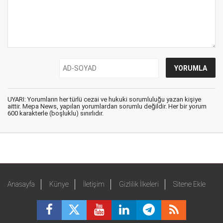
UYARI: Yorumların her türlü cezai ve hukuki sorumluluğu yazan kişiye
aittir. Mepa News, yapılan yorumlardan sorumlu değildir. Her bir yorum
600 karakterle (boşluklu) sınırlıdır.
Anasayfa
Künye
İletişim
Gizlilik İlkeleri
Sitene Ekle