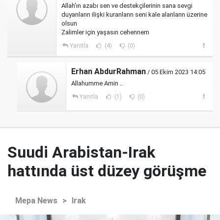
Allah'ın azabı sen ve destekçilerinin sana sevgi
duyanların ilişki kuranların seni kale alanların üzerine
olsun
Zalimler için yaşasın cehennem
Yanıtla
(4)
(0)
Erhan AbdurRahman
/ 05 Ekim 2023 14:05
Allahumme Amin ..
Yanıtla
(1)
(0)
Suudi Arabistan-Irak
hattında üst düzey görüşme
Mepa News
>
Irak