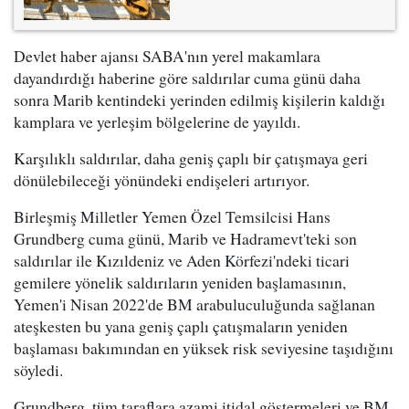
Devlet haber ajansı SABA'nın yerel makamlara
dayandırdığı haberine göre saldırılar cuma günü daha
sonra Marib kentindeki yerinden edilmiş kişilerin kaldığı
kamplara ve yerleşim bölgelerine de yayıldı.
Karşılıklı saldırılar, daha geniş çaplı bir çatışmaya geri
dönülebileceği yönündeki endişeleri artırıyor.
Birleşmiş Milletler Yemen Özel Temsilcisi Hans
Grundberg cuma günü, Marib ve Hadramevt'teki son
saldırılar ile Kızıldeniz ve Aden Körfezi'ndeki ticari
gemilere yönelik saldırıların yeniden başlamasının,
Yemen'i Nisan 2022'de BM arabuluculuğunda sağlanan
ateşkesten bu yana geniş çaplı çatışmaların yeniden
başlaması bakımından en yüksek risk seviyesine taşıdığını
söyledi.
Grundberg, tüm taraflara azami itidal göstermeleri ve BM