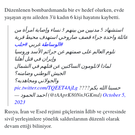
Düzenlenen bombardımanda bir ev hedef olurken, evde
yaşayan aynı aileden 3'ü kadın 6 kişi hayatını kaybetti.
استشهاد 5 مدنيين من بينهم 3 نساء وإصابة امرأة من
عائلة واحدة جراء قصف صاروخي استهدف محيط قرية
#الوساطة
غربي
#حلب
نلوم العالم على صمتهم عن جرائم الأسد وروسيا
وإيران في قتل أهلنا
لماذا لاتلومون الساكتين عن قتلهم في الشمال
الجيش الوطني وضامنه؟
والجولاني ومجاهديه؟
pic.twitter.com/TQEET4AjLg
حسبنا الله بكم????
— احمد الحمود (@tAAprK80Nn3GKmd)
October 5,
2023
Rusya, İran ve Esed rejimi güçlerinin İdlib ve çevresinde
sivil yerleşimlere yönelik saldırılarının düzenli olarak
devam ettiği biliniyor.