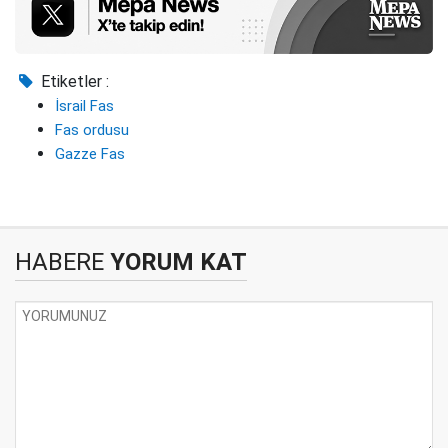
Etiketler :
İsrail Fas
Fas ordusu
Gazze Fas
HABERE
YORUM KAT