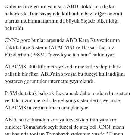
Önleme füzelerinin yanı sıra ABD stoklarına ilişkin
haberlerde, İran savaşında kullanılan bazı diğer önemli
taarruz mühimmatlarının da büyük ölçüde tüketildiği
belirtildi.
CNN'e göre bunlar arasında ABD Kara Kuvvetlerinin
Taktik Füze Sistemi (ATACMS) ve Hassas Taarruz
Füzelerinin (PrSM) "neredeyse tamamı" bulunuyor.
ATACMS, 300 kilometreye kadar menzile sahip taktik
balistik bir füze. ABD'nin savaşta bu füzeyi kullandığını
gösteren görüntüler internette yayımlandı.
PrSM de taktik balistik füze ancak daha modern bir sistem
ve daha uzun menzili ile gelişmiş sistemleri sayesinde
ATACMS'in yerini alması amaçlanıyor.
ABD, bu iki karadan karaya füze sisteminin yanı sıra
binlerce Tomahawk seyir füzesi de ateşledi. CNN, nisan
ayı başında toplam Tomahawk stokunun yüzde 30'unun