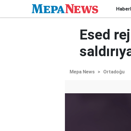
Haber
Esed re
saldırıy
Mepa News
>
Ortadoğu