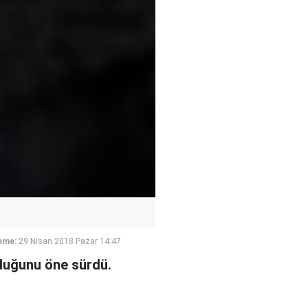
eme:
29 Nisan 2018 Pazar 14:47
lduğunu öne sürdü.