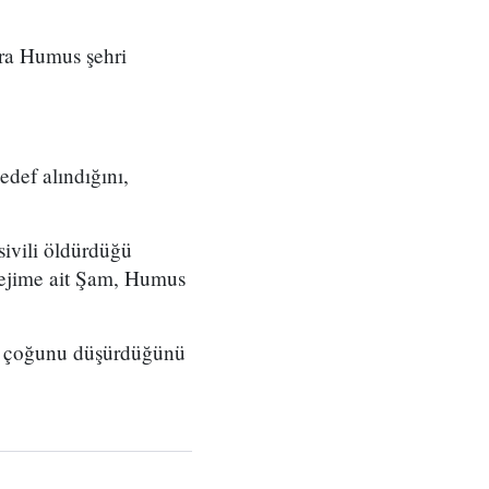
nra Humus şehri
def alındığını,
ivili öldürdüğü
 rejime ait Şam, Humus
in çoğunu düşürdüğünü