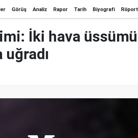
ler
Görüş
Analiz
Rapor
Tarih
Biyografi
Röport
jimi: İki hava üssüm
a uğradı