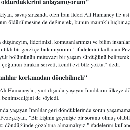
 öldürdüklerini anlayamıyorum"
yan, savaş sırasında ölen İran lideri Ali Hamaney ile üs
ının öldürülmesine de değinerek, bunun mantıklı hiçbir a
düşüneyim, liderimizi, komutanlarımızı ve bilim insanla
ntıklı bir gerekçe bulamıyorum." ifadelerini kullanan Pez
üyük bölümünün mütevazı bir yaşam sürdüğünü belirterek
n çoğunun bırakın serveti, kendi evi bile yoktu." dedi.
ranlılar korkmadan dönebilmeli"
 Ali Hamaney'in, yurt dışında yaşayan İranlıların ülkeye
ı benimsediğini de söyledi.
ında yaşayan İranlılar geri döndüklerinde sorun yaşamama
 Pezeşkiyan, "Bir kişinin geçmişte bir sorunu olmuş olabi
z; döndüğünde gözaltına almamalıyız." ifadelerini kullan