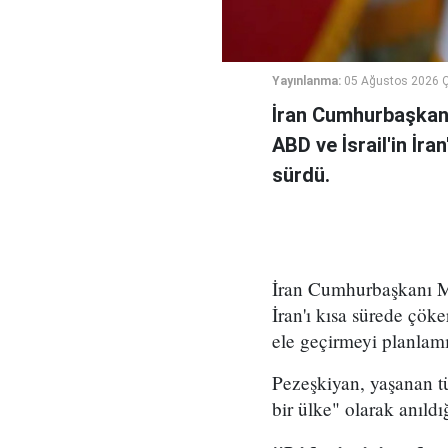
Yayınlanma:
05 Ağustos 2026 
İran Cumhurbaşkanı
ABD ve İsrail'in İra
sürdü.
İran Cumhurbaşkanı Me
İran'ı kısa sürede çöke
ele geçirmeyi planlamı
Pezeşkiyan, yaşanan tü
bir ülke" olarak anıld