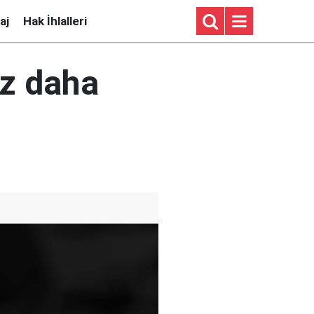
aj
Hak İhlalleri
üz daha