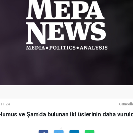
 11:24
Güncell
 Humus ve Şam'da bulunan iki üslerinin daha vuru