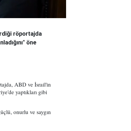
rdiği röportajda
anladığını" öne
ajda, ABD ve İsrail'in
iye'de yaptıkları gibi
üçlü, onurlu ve saygın