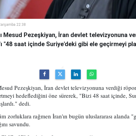
Çarşamba 22:38
 Mesud Pezeşkiyan, İran devlet televizyonuna ve
n'ı "48 saat içinde Suriye'deki gibi ele geçirmeyi pl
sud Pezeşkiyan, İran devlet televizyonuna verdiği röport
rtmeyi hedeflediğini öne sürerek, "Bizi 48 saat içinde, Sur
şlardı." dedi.
m zorluklara rağmen İran'ın bugün uluslararası alanda "g
ığını savundu.