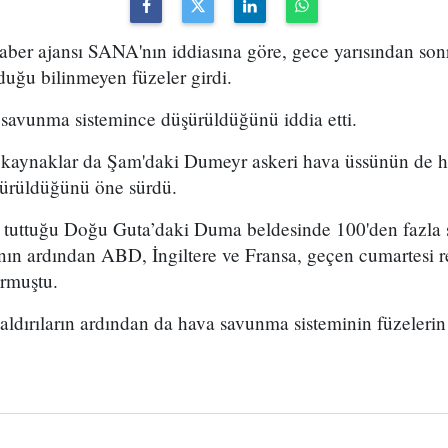
haber ajansı SANA'nın iddiasına göre, gece yarısından so
duğu bilinmeyen füzeler girdi.
savunma sistemince düşürüldüğünü iddia etti.
kaynaklar da Şam'daki Dumeyr askeri hava üssünün de he
şürüldüğünü öne sürdü.
 tuttuğu Doğu Guta’daki Duma beldesinde 100'den fazla s
sının ardından ABD, İngiltere ve Fransa, geçen cumartesi
urmuştu.
saldırıların ardından da hava savunma sisteminin füzeler