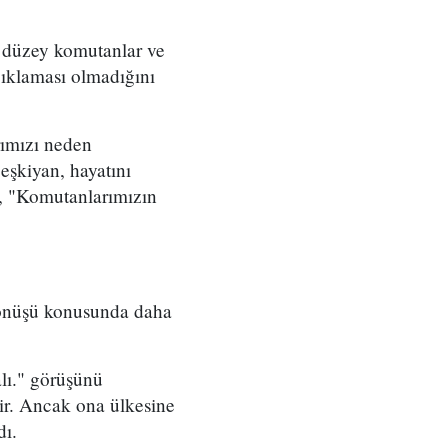
t düzey komutanlar ve
çıklaması olmadığını
rımızı neden
eşkiyan, hayatını
, "Komutanlarımızın
 dönüşü konusunda daha
lı." görüşünü
lir. Ancak ona ülkesine
dı.