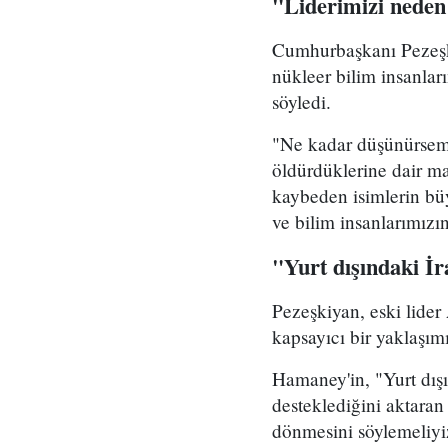
"Liderimizi neden
Cumhurbaşkanı Pezeşki
nükleer bilim insanlar
söyledi.
"Ne kadar düşünürsem 
öldürdüklerine dair ma
kaybeden isimlerin b
ve bilim insanlarımızı
"Yurt dışındaki İ
Pezeşkiyan, eski lider
kapsayıcı bir yaklaşım
Hamaney'in, "Yurt dış
desteklediğini aktaran
dönmesini söylemeliyi