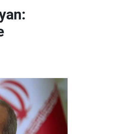
yan:
e