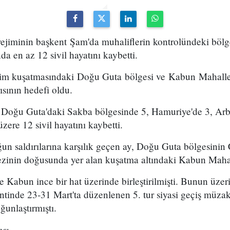
rejiminin başkent Şam'da muhaliflerin kontrolündeki bölg
da en az 12 sivil hayatını kaybetti.
im kuşatmasındaki Doğu Guta bölgesi ve Kabun Mahalles
ısının hedefi oldu.
a, Doğu Guta'daki Sakba bölgesinde 5, Hamuriye'de 3, Arb
zere 12 sivil hayatını kaybetti.
ğun saldırılarına karşılık geçen ay, Doğu Guta bölgesini
ezinin doğusunda yer alan kuşatma altındaki Kabun Mahall
 Kabun ince bir hat üzerinde birleştirilmişti. Bunun üzer
ntinde 23-31 Mart'ta düzenlenen 5. tur siyasi geçiş müza
ğunlaştırmıştı.
sı