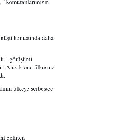
, "Komutanlarımızın
 dönüşü konusunda daha
lı." görüşünü
lir. Ancak ona ülkesine
dı.
lının ülkeye serbestçe
ni belirten