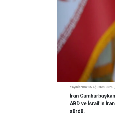
Yayınlanma:
05 Ağustos 2026 
İran Cumhurbaşkanı
ABD ve İsrail'in İra
sürdü.