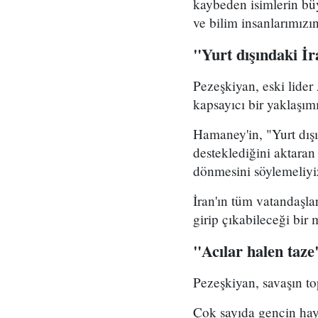
kaybeden isimlerin b
ve bilim insanlarımızı
"Yurt dışındaki İ
Pezeşkiyan, eski lider
kapsayıcı bir yaklaşım
Hamaney'in, "Yurt dış
desteklediğini aktaran
dönmesini söylemeliyi
İran'ın tüm vatandaşla
girip çıkabileceği bir
"Acılar halen taze
Pezeşkiyan, savaşın to
Çok sayıda gencin hayat