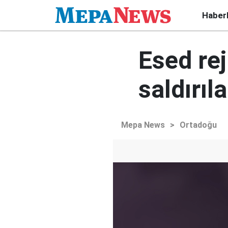
Haber
Esed re
saldırıla
Mepa News
>
Ortadoğu