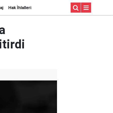
aj
Hak İhlalleri
a
itirdi