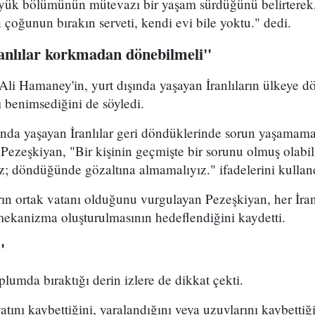
üyük bölümünün mütevazı bir yaşam sürdüğünü belirterek
n çoğunun bırakın serveti, kendi evi bile yoktu." dedi.
ranlılar korkmadan dönebilmeli"
 Ali Hamaney'in, yurt dışında yaşayan İranlıların ülkeye
ı benimsediğini de söyledi.
ında yaşayan İranlılar geri döndüklerinde sorun yaşamama
 Pezeşkiyan, "Bir kişinin geçmişte bir sorunu olmuş olabi
z; döndüğünde gözaltına almamalıyız." ifadelerini kullan
rın ortak vatanı olduğunu vurgulayan Pezeşkiyan, her İran
 mekanizma oluşturulmasının hedeflendiğini kaydetti.
"
plumda bıraktığı derin izlere de dikkat çekti.
ını kaybettiğini, yaralandığını veya uzuvlarını kaybettiği