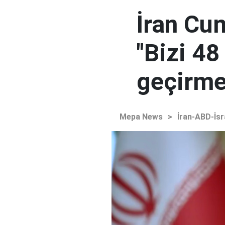
İran Cu
"Bizi 48
geçirmey
Mepa News
>
İran-ABD-İsr