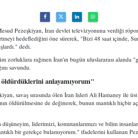
sud Pezeşkiyan, İran devlet televizyonuna verdiği röport
rtmeyi hedeflediğini öne sürerek, "Bizi 48 saat içinde, Sur
şlardı." dedi.
m zorluklara rağmen İran'ın bugün uluslararası alanda "g
ığını savundu.
 öldürdüklerini anlayamıyorum"
yan, savaş sırasında ölen İran lideri Ali Hamaney ile üs
ının öldürülmesine de değinerek, bunun mantıklı hiçbir a
düşüneyim, liderimizi, komutanlarımızı ve bilim insanla
ntıklı bir gerekçe bulamıyorum." ifadelerini kullanan Pez