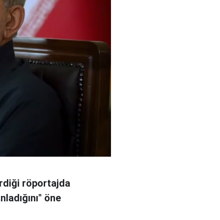
rdiği röportajda
anladığını" öne