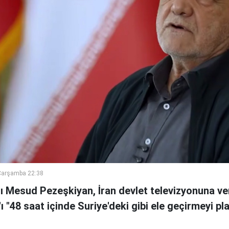
Çarşamba 22:38
 Mesud Pezeşkiyan, İran devlet televizyonuna ve
n'ı "48 saat içinde Suriye'deki gibi ele geçirmeyi pl