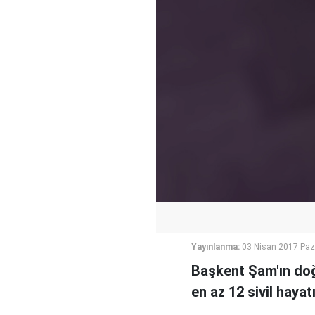
Yayınlanma:
03 Nisan 2017 Paz
Başkent Şam'ın doğ
en az 12 sivil hayat