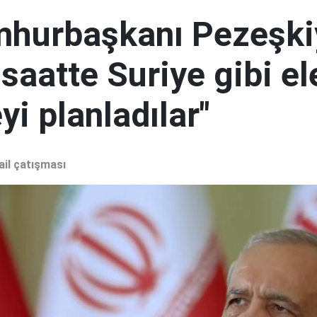
mhurbaşkanı Pezeşki
 saatte Suriye gibi el
i planladılar"
ail çatışması