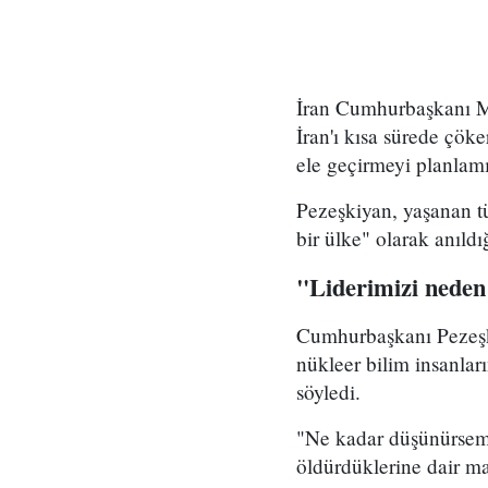
İran Cumhurbaşkanı Me
İran'ı kısa sürede çöke
ele geçirmeyi planlamı
Pezeşkiyan, yaşanan tü
bir ülke" olarak anıld
"Liderimizi neden
Cumhurbaşkanı Pezeşki
nükleer bilim insanlar
söyledi.
"Ne kadar düşünürsem 
öldürdüklerine dair ma