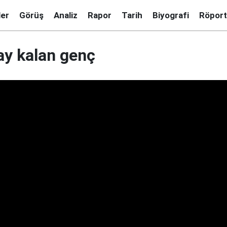
ler
Görüş
Analiz
Rapor
Tarih
Biyografi
Röport
 ay kalan genç