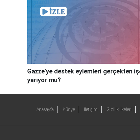
Gazze'ye destek eylemleri gerçekten iş
yarıyor mu?
Anasayfa
Künye
İletişim
Gizlilik İlkeleri