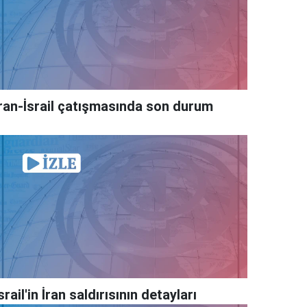
İran-İsrail çatışmasında son durum
srail'in İran saldırısının detayları