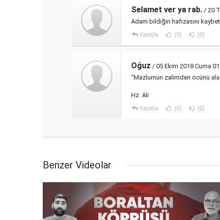
Selamet ver ya rab.
/ 20 
Adam bildiğin hafızasını kaybe
Yanıtla
(0)
(0)
Oğuz
/ 05 Ekim 2018 Cuma 01
“Mazlumun zalimden öcünü alaca
Hz. Ali
Yanıtla
(0)
(0)
Benzer Videolar