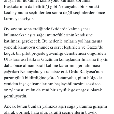
oluşan bir hükümet koalisyonu kurmak zorunda.
Başkalarının da belirttiği gibi Netanyahu, bir sonraki
koalisyonunu seçimlerden sonra değil seçimlerden önce
kurmayı seviyor.
Oy sayımı sona erdiğinde iktidarda kalma şansı
bulunacaksa aşırı sağcı müttefiklerinin kendisine
katılması gerekecek. Bu nedenle onların yol haritasına
yönelik kamuoyu önündeki sert eleştirileri ve Gazze'de
küçük bir pilot projede güvenliği denetlemesi öngörülen
Uluslararası İstikrar Gücünün konuşlandırılmasına ilişkin
daha önce alınan İsrail kabine kararının geri alınması
çağrıları Netanyahu'yu rahatsız etti. Ordu Radyosu'nun
pazar günü bildirdiğine göre Netanyahu, pilot bölgede
yeniden inşa çalışmalarının başlayabilmesini sessizce
onaylamıştı ve bu da yeni bir zayıflık göstergesi olarak
görülüyordu.
Ancak bütün bunları yalnızca aşırı sağa yaranma girişimi
olarak görmek hata olur. İsrailli seçmenlerin büyük