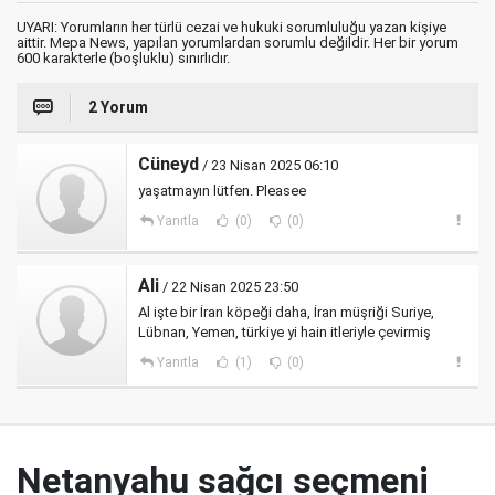
UYARI: Yorumların her türlü cezai ve hukuki sorumluluğu yazan kişiye
aittir. Mepa News, yapılan yorumlardan sorumlu değildir. Her bir yorum
600 karakterle (boşluklu) sınırlıdır.
2 Yorum
Cüneyd
/ 23 Nisan 2025 06:10
yaşatmayın lütfen. Pleasee
Yanıtla
(0)
(0)
Ali
/ 22 Nisan 2025 23:50
Al işte bir İran köpeği daha, İran müşriği Suriye,
Lübnan, Yemen, türkiye yi hain itleriyle çevirmiş
Yanıtla
(1)
(0)
Netanyahu sağcı seçmeni