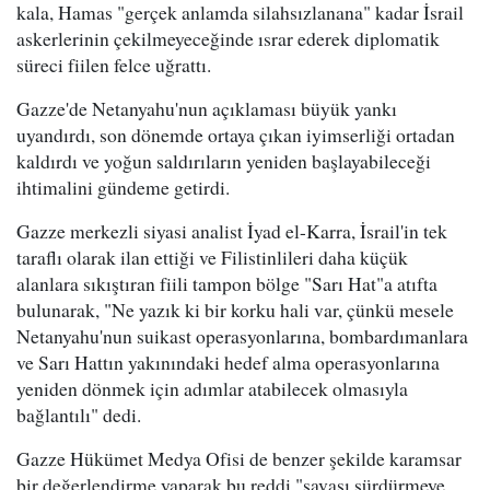
kala, Hamas "gerçek anlamda silahsızlanana" kadar İsrail
askerlerinin çekilmeyeceğinde ısrar ederek diplomatik
süreci fiilen felce uğrattı.
Gazze'de Netanyahu'nun açıklaması büyük yankı
uyandırdı, son dönemde ortaya çıkan iyimserliği ortadan
kaldırdı ve yoğun saldırıların yeniden başlayabileceği
ihtimalini gündeme getirdi.
Gazze merkezli siyasi analist İyad el-Karra, İsrail'in tek
taraflı olarak ilan ettiği ve Filistinlileri daha küçük
alanlara sıkıştıran fiili tampon bölge "Sarı Hat"a atıfta
bulunarak, "Ne yazık ki bir korku hali var, çünkü mesele
Netanyahu'nun suikast operasyonlarına, bombardımanlara
ve Sarı Hattın yakınındaki hedef alma operasyonlarına
yeniden dönmek için adımlar atabilecek olmasıyla
bağlantılı" dedi.
Gazze Hükümet Medya Ofisi de benzer şekilde karamsar
bir değerlendirme yaparak bu reddi "savaşı sürdürmeye