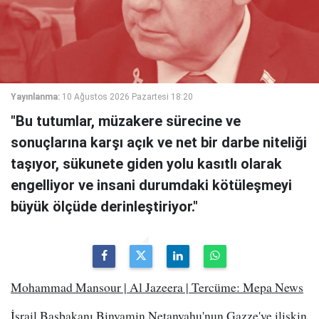
Yayınlanma:
10 Ağustos 2026 Pazartesi 18:20
"Bu tutumlar, müzakere sürecine ve
sonuçlarına karşı açık ve net bir darbe niteliği
taşıyor, sükunete giden yolu kasıtlı olarak
engelliyor ve insani durumdaki kötüleşmeyi
büyük ölçüde derinleştiriyor."
Mohammad Mansour | Al Jazeera | Tercüme: Mepa News
İsrail Başbakanı Binyamin Netanyahu'nun Gazze'ye ilişkin