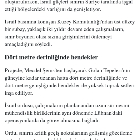
oluşturulurken, İsrail güçleri sınırın Suriye tarafında işgal
ettiği bölgelerdeki varlığını da genişletiyor.
İsrail basınına konuşan Kuzey Komutanlığı'ndan üst düzey
bir subay, yaklaşık iki yıldır devam eden çalışmaların,
sınır boyunca olası sızma girişimlerini önlemeyi
amaçladığını söyledi.
Dört metre derinliğinde hendekler
Projede, Mecdel Şems'ten başlayarak Golan Tepeleri'nin
güneyine kadar uzanan hatta dört metre derinliğinde ve
dört metre genişliğinde hendekler ile yüksek toprak setleri
inşa ediliyor.
İsrail ordusu, çalışmaların planlanandan uzun sürmesini
mühendislik birliklerinin aynı dönemde Lübnan'daki
operasyonlarda da görev almasına bağladı.
Ordu, sınırın kritik geçiş noktalarının gelişmiş gözetleme
sistemleri ve topçu birlikleriyle kontrol altında