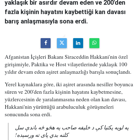
yaklaşık bir asırdır devam eden ve 200'den
fazla kişinin hayatını kaybettiği kan davası
barış anlaşmasıyla sona erdi.
Afganistan İçişleri Bakanı Siraceddin Hakkani'nin özel
girişimiyle, Paktika ve Host vilayetlerinde yaklaşık 100
yıldır devam eden aşiret anlaşmazlığı barışla sonuçlandı.
Yerel kaynaklara göre, iki aşiret arasında nesiller boyunca
süren ve 200'den fazla kişinin hayatını kaybetmesine,
yüzlercesinin de yaralanmasına neden olan kan davası,
Hakkani'nin yürüttüğü arabuluculuk görüşmeleri
sonucunda sona erdi.
په لویه پکتیا کې د خلیفه صاحب په هڅو څه باندې سل
کلنه بدي پای ته ورسېده!