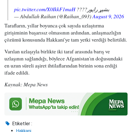
pic.twitter.com/X0IkkF1maH
بشپړ راپور????
— Abdullah Raihan (@Raihan_093)
August 9, 2026
Tarafların, yıllar boyunca çok sayıda uzlaştırma
girişiminin başarısız olmasının ardından, anlaşmazlığın
çözümü konusunda Hakkani'ye tam yetki verdiği belirtildi.
Varılan uzlaşıyla birlikte iki taraf arasında barış ve
uzlaşının sağlandığı, böylece Afganistan'ın doğusundaki
en uzun süreli aşiret ihtilaflarından birinin sona erdiği
ifade edildi.
Kaynak: Mepa News
Etiketler :
Hakkani