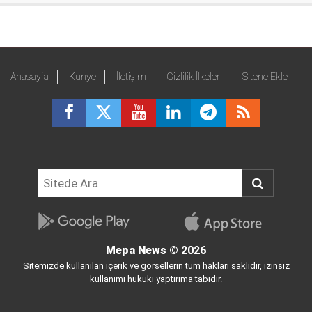
Anasayfa
Künye
İletişim
Gizlilik İlkeleri
Sitene Ekle
Mepa News
© 2026
Sitemizde kullanılan içerik ve görsellerin tüm hakları saklıdır, izinsiz
kullanımı hukuki yaptırıma tabidir.