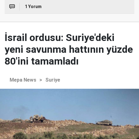
1 Yorum
İsrail ordusu: Suriye'deki
yeni savunma hattının yüzde
80'ini tamamladı
Mepa News
>
Suriye