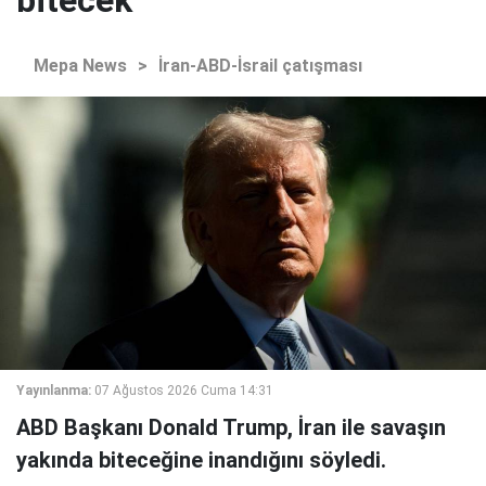
bitecek
Mepa News
>
İran-ABD-İsrail çatışması
Yayınlanma:
07 Ağustos 2026 Cuma 14:31
ABD Başkanı Donald Trump, İran ile savaşın
yakında biteceğine inandığını söyledi.