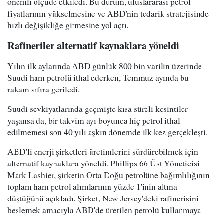
önemli ölçüde etkiledi. Bu durum, uluslararası petrol
fiyatlarının yükselmesine ve ABD'nin tedarik stratejisinde
hızlı değişikliğe gitmesine yol açtı.
Rafineriler alternatif kaynaklara yöneldi
Yılın ilk aylarında ABD günlük 800 bin varilin üzerinde
Suudi ham petrolü ithal ederken, Temmuz ayında bu
rakam sıfıra geriledi.
Suudi sevkiyatlarında geçmişte kısa süreli kesintiler
yaşansa da, bir takvim ayı boyunca hiç petrol ithal
edilmemesi son 40 yılı aşkın dönemde ilk kez gerçekleşti.
ABD'li enerji şirketleri üretimlerini sürdürebilmek için
alternatif kaynaklara yöneldi. Phillips 66 Üst Yöneticisi
Mark Lashier, şirketin Orta Doğu petrolüne bağımlılığının
toplam ham petrol alımlarının yüzde 1'inin altına
düştüğünü açıkladı. Şirket, New Jersey'deki rafinerisini
beslemek amacıyla ABD'de üretilen petrolü kullanmaya