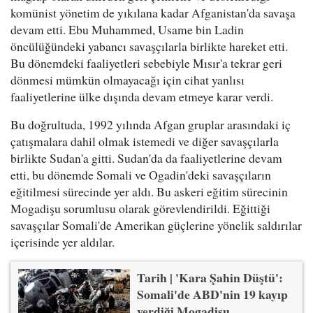
komünist yönetim de yıkılana kadar Afganistan'da savaşa
devam etti. Ebu Muhammed, Usame bin Ladin
öncülüğündeki yabancı savaşçılarla birlikte hareket etti.
Bu dönemdeki faaliyetleri sebebiyle Mısır'a tekrar geri
dönmesi mümkün olmayacağı için cihat yanlısı
faaliyetlerine ülke dışında devam etmeye karar verdi.
Bu doğrultuda, 1992 yılında Afgan gruplar arasındaki iç
çatışmalara dahil olmak istemedi ve diğer savaşçılarla
birlikte Sudan'a gitti. Sudan'da da faaliyetlerine devam
etti, bu dönemde Somali ve Ogadin'deki savaşçıların
eğitilmesi sürecinde yer aldı. Bu askeri eğitim sürecinin
Mogadişu sorumlusu olarak görevlendirildi. Eğittiği
savaşçılar Somali'de Amerikan güçlerine yönelik saldırılar
içerisinde yer aldılar.
Tarih | 'Kara Şahin Düştü':
Somali'de ABD'nin 19 kayıp
verdiği Mogadişu