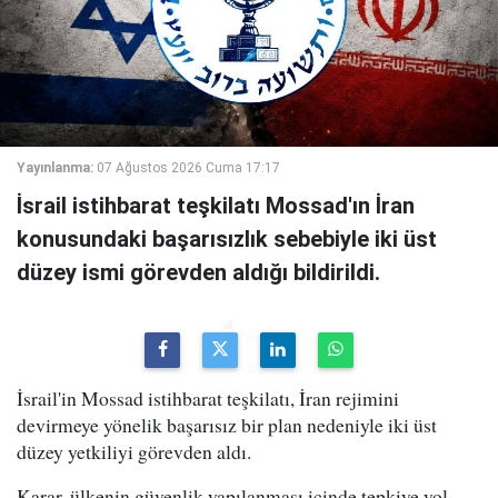
Yayınlanma:
07 Ağustos 2026 Cuma 17:17
İsrail istihbarat teşkilatı Mossad'ın İran
konusundaki başarısızlık sebebiyle iki üst
düzey ismi görevden aldığı bildirildi.
İsrail'in Mossad istihbarat teşkilatı, İran rejimini
devirmeye yönelik başarısız bir plan nedeniyle iki üst
düzey yetkiliyi görevden aldı.
Karar, ülkenin güvenlik yapılanması içinde tepkiye yol