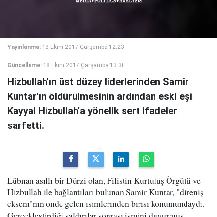
Yayınlanma:
18 Ekim 2017 Çarşamba 12:23
Güncelleme:
18 Ekim 2017 Çarşamba 13:30
Hizbullah'ın üst düzey liderlerinden Samir
Kuntar'ın öldürülmesinin ardından eski eşi
Kayyal Hizbullah'a yönelik sert ifadeler
sarfetti.
Lübnan asıllı bir Dürzi olan, Filistin Kurtuluş Örgütü ve
Hizbullah ile bağlantıları bulunan Samir Kuntar, "direniş
ekseni"nin önde gelen isimlerinden birisi konumundaydı.
Gerçekleştirdiği saldırılar sonrası ismini duyurmuş,