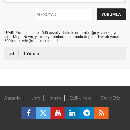
UYARI: Yorumların her türlü cezai ve hukuki sorumluluğu yazan kişiye
aittir. Mepa News, yapılan yorumlardan sorumlu değildir. Her bir yorum
600 karakterle (boşluklu) sınırlıdır.
1 Yorum
Anasayfa
Künye
İletişim
Gizlilik İlkeleri
Sitene Ekle