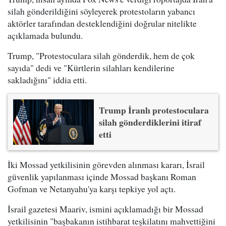
silah gönderildiğini söyleyerek protestoların yabancı
aktörler tarafından desteklendiğini doğrular nitelikte
açıklamada bulundu.
Trump, "Protestoculara silah gönderdik, hem de çok
sayıda" dedi ve "Kürtlerin silahları kendilerine
sakladığını" iddia etti.
Trump İranlı protestoculara
silah gönderdiklerini itiraf
etti
İki Mossad yetkilisinin görevden alınması kararı, İsrail
güvenlik yapılanması içinde Mossad başkanı Roman
Gofman ve Netanyahu'ya karşı tepkiye yol açtı.
İsrail gazetesi Maariv, ismini açıklamadığı bir Mossad
yetkilisinin "başbakanın istihbarat teşkilatını mahvettiğini