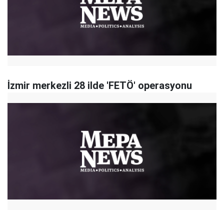
İzmir merkezli 28 ilde 'FETÖ' operasyonu