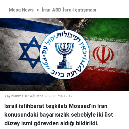
Mepa News
>
İran-ABD-İsrail çatışması
Yayınlanma:
07 Ağustos 2026 Cuma 17:17
İsrail istihbarat teşkilatı Mossad'ın İran
konusundaki başarısızlık sebebiyle iki üst
düzey ismi görevden aldığı bildirildi.