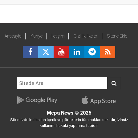
Anasayfa
Künye
İletişim
Gizlilik İlkeleri
Sitene Ekle
Mepa News
© 2026
Sitemizde kullanılan içerik ve görsellerin tüm hakları saklıdır, izinsiz
kullanımı hukuki yaptırıma tabidir.