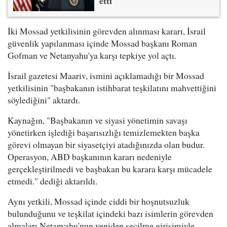
etti
İki Mossad yetkilisinin görevden alınması kararı, İsrail
güvenlik yapılanması içinde Mossad başkanı Roman
Gofman ve Netanyahu'ya karşı tepkiye yol açtı.
İsrail gazetesi Maariv, ismini açıklamadığı bir Mossad
yetkilisinin "başbakanın istihbarat teşkilatını mahvettiğini
söylediğini" aktardı.
Kaynağın, "Başbakanın ve siyasi yönetimin savaşı
yönetirken işlediği başarısızlığı temizlemekten başka
görevi olmayan bir siyasetçiyi atadığınızda olan budur.
Operasyon, ABD başkanının kararı nedeniyle
gerçekleştirilmedi ve başbakan bu karara karşı mücadele
etmedi." dediği aktarıldı.
Aynı yetkili, Mossad içinde ciddi bir hoşnutsuzluk
bulunduğunu ve teşkilat içindeki bazı isimlerin görevden
almaları Netanyahu'nun yeniden seçilme girişimiyle