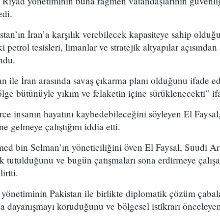
k, Riyad yönetiminin buna rağmen vatandaşlarının güvenli
edi.
stan’ın İran’a karşılık verebilecek kapasiteye sahip olduğ
petrol tesisleri, limanlar ve stratejik altyapılar açısından
ndu.
tan ile İran arasında savaş çıkarma planı olduğunu ifade e
ölge bütünüyle yıkım ve felaketin içine sürüklenecekti” if
erce insanın hayatını kaybedebileceğini söyleyen El Faysal,
ne gelmeye çalıştığını iddia etti.
d bin Selman’ın yöneticiliğini öven El Faysal, Suudi Ara
ak tutulduğunu ve bugün çatışmaları sona erdirmeye çalışa
irtti.
 yönetiminin Pakistan ile birlikte diplomatik çözüm çabala
da dayanışmayı koruduğunu ve bölgesel istikrarı önceleye