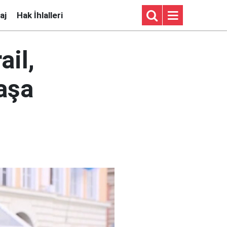
aj
Hak İhlalleri
ail,
vaşa