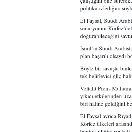
çalıştığını öne sürere
politika izlediğini söyl
El Faysal, Suudi Arabi
senaryonun Körfez’deki 
doğurabileceğini savu
İsrail’in Suudi Arabis
plan başarılı olsaydı b
Böyle bir savaşta binl
tek belirleyici güç hali
Veliaht Prens Muhamme
yıkıcı etkilerinden uz
biri haline geldiğini bel
El Faysal ayrıca Riyad
Körfez ülkeleri arasın
benimsediğini söyledi.