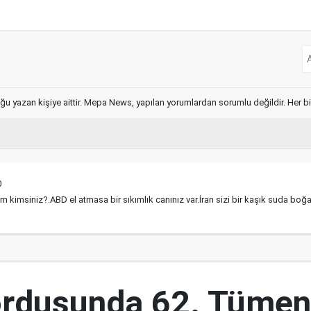
ğu yazan kişiye aittir. Mepa News, yapılan yorumlardan sorumlu değildir. Her bir 
0
m kimsiniz?.ABD el atmasa bir sıkımlık canınız var.İran sizi bir kaşık suda boğ
ordusunda 62. Tümen