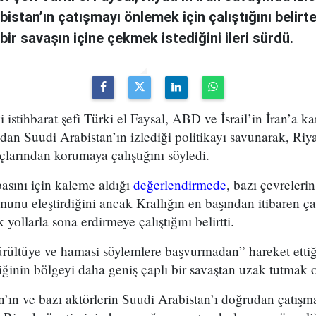
stan’ın çatışmayı önlemek için çalıştığını belirten 
bir savaşın içine çekmek istediğini ileri sürdü.
 istihbarat şefi Türki el Faysal, ABD ve İsrail’in İran’a ka
ından Suudi Arabistan’ın izlediği politikayı savunarak, Ri
çlarından korumaya çalıştığını söyledi.
basını için kaleme aldığı
değerlendirmede
, bazı çevreleri
munu eleştirdiğini ancak Krallığın en başından itibaren ç
yollarla sona erdirmeye çalıştığını belirtti.
ürültüye ve hamasi söylemlere başvurmadan” hareket etti
iğinin bölgeyi daha geniş çaplı bir savaştan uzak tutmak o
İran’ın ve bazı aktörlerin Suudi Arabistan’ı doğrudan çatı