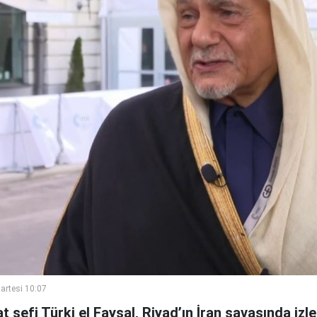
artesi 10:07
t şefi Türki el Faysal, Riyad’ın İran savaşında izle