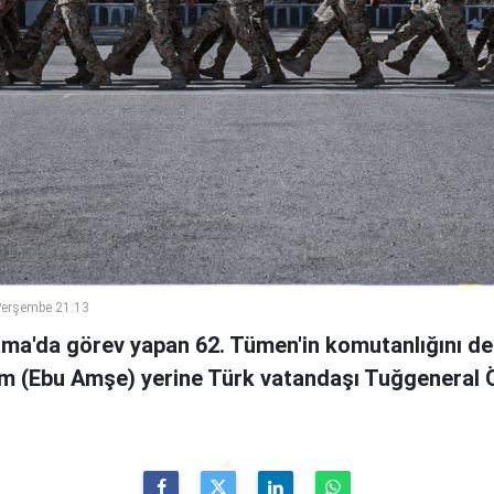
Perşembe 21:13
ama'da görev yapan 62. Tümen'in komutanlığını de
m (Ebu Amşe) yerine Türk vatandaşı Tuğgenera