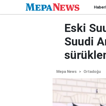
Haber
Eski Suu
Suudi Ar
sürükle
Mepa News
>
Ortadoğu