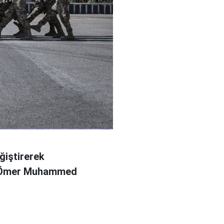
ğiştirerek
l Ömer Muhammed