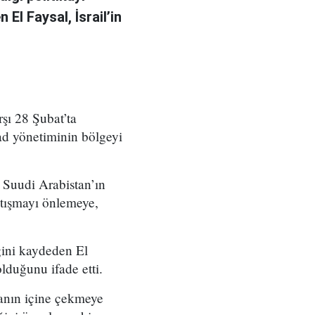
El Faysal, İsrail’in
rşı 28 Şubat’ta
yad yönetiminin bölgeyi
n Suudi Arabistan’ın
atışmayı önlemeye,
ğini kaydeden El
lduğunu ifade etti.
şmanın içine çekmeye