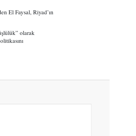
den El Faysal, Riyad’ın
üşlülük” olarak
litikasını