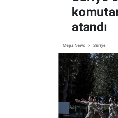
komutan
atandı
Mepa News
>
Suriye