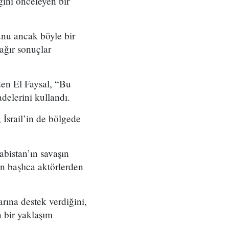
ğini önceleyen bir
unu ancak böyle bir
 ağır sonuçlar
den El Faysal, “Bu
adelerini kullandı.
 İsrail’in de bölgede
bistan’ın savaşın
n başlıca aktörlerden
rına destek verdiğini,
n bir yaklaşım