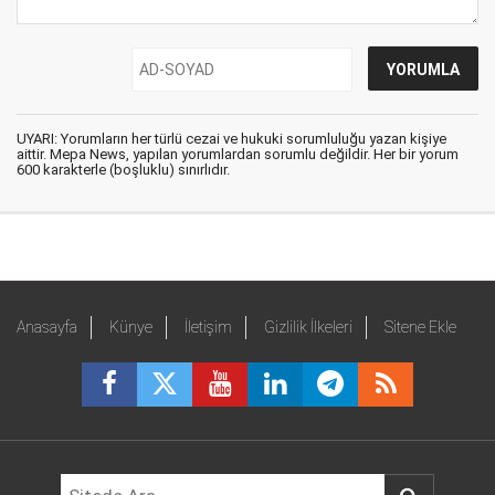
UYARI: Yorumların her türlü cezai ve hukuki sorumluluğu yazan kişiye
aittir. Mepa News, yapılan yorumlardan sorumlu değildir. Her bir yorum
600 karakterle (boşluklu) sınırlıdır.
Anasayfa
Künye
İletişim
Gizlilik İlkeleri
Sitene Ekle