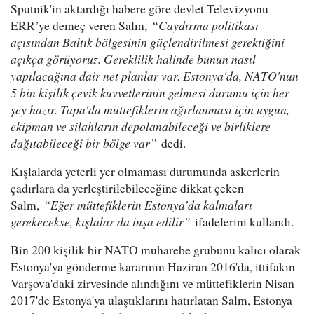
Sputnik'in aktardığı habere göre devlet Televizyonu
ERR’ye demeç veren Salm,
“Caydırma politikası
açısından Baltık bölgesinin güçlendirilmesi gerektiğini
açıkça görüyoruz. Gereklilik halinde bunun nasıl
yapılacağına dair net planlar var. Estonya'da, NATO'nun
5 bin kişilik çevik kuvvetlerinin gelmesi durumu için her
şey hazır. Tapa'da müttefiklerin ağırlanması için uygun,
ekipman ve silahların depolanabileceği ve birliklere
dağıtabileceği bir bölge var”
dedi.
Kışlalarda yeterli yer olmaması durumunda askerlerin
çadırlara da yerleştirilebileceğine dikkat çeken
Salm,
“Eğer müttefiklerin Estonya’da kalmaları
gerekecekse, kışlalar da inşa edilir”
ifadelerini kullandı.
Bin 200 kişilik bir NATO muharebe grubunu kalıcı olarak
Estonya'ya gönderme kararının Haziran 2016'da, ittifakın
Varşova'daki zirvesinde alındığını ve müttefiklerin Nisan
2017'de Estonya'ya ulaştıklarını hatırlatan Salm, Estonya