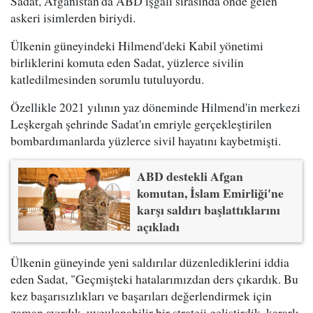
Sadat, Afganistan'da ABD işgali sırasında önde gelen
askeri isimlerden biriydi.
Ülkenin güneyindeki Hilmend'deki Kabil yönetimi
birliklerini komuta eden Sadat, yüzlerce sivilin
katledilmesinden sorumlu tutuluyordu.
Özellikle 2021 yılının yaz döneminde Hilmend'in merkezi
Leşkergah şehrinde Sadat'ın emriyle gerçekleştirilen
bombardımanlarda yüzlerce sivil hayatını kaybetmişti.
ABD destekli Afgan
komutan, İslam Emirliği'ne
karşı saldırı başlattıklarını
açıkladı
Ülkenin güneyinde yeni saldırılar düzenlediklerini iddia
eden Sadat, "Geçmişteki hatalarımızdan ders çıkardık. Bu
kez başarısızlıkları ve başarıları değerlendirmek için
zaman ayırdık, uygulanabilir bir strateji geliştirdik, kararlı