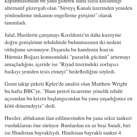
kapanmasından bu yana giderek daha fazla kullandığı
alternatif güzergah olan "Süveyş Kanalı üzerinden yeniden
yönlendirme imkanını engelleme girişimi" olarak
tanımladı.
Jalal, Husilerin çatışmayı Kızıldeniz'in daha kuzeyine
doğru genişletme tehdidinde bulunmasının iki nedeni
olduğunu savunuyor. Dışarıda bu hamlenin İran'ın
Hürmüz Boğazı konusundaki "pazarlık gücünü" artırmayı
amaçladığını, içeride ise "Riyad üzerindeki zorlayıcı
baskıyı yeniden tesis etmeyi" hedeflediğini söyledi.
Gemi takip şirketi Kpler'de analist olan Matthew Wright
bu hafta BBC'ye, "Ham petrol ticaretine yönelik tehdit
açısından bu krizin başlangıcından bu yana yaşadığımız en
kötü dönemdeyiz" dedi.
Husiler, ablukanın ilan edilmesinden bu yana sekiz tankeri
vurduklarını öne sürüyor. Bunlardan en az beşi Suudi, biri
ise Hindistan bayraklıydı. Hindistan bayraklı tanker 4