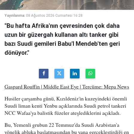
Yayınlanma:
08 Ağustos 2026 Cumartesi 16:28
"Bu hafta Afrika'nın çevresinden çok daha
uzun bir güzergah kullanan altı tanker gibi
bazı Suudi gemileri Babu'l Mendeb'ten geri
dönüyor."
Gaspard Rouffin | Middle East Eye | Tercüme: Mepa News
Husiler çarşamba günü, Kızıldeniz'in kuzeyindeki önemli
Suudi liman kenti Yenbu açıklarında Suudi petrol tankeri
NCC Wafaa'ya balistik füzeler ateşlediklerini açıkladı.
Bu, Yemenli grubun 22 Temmuz'da Suudi Arabistan'a
yönelik abluka başlatmasından bu yana gerçekleştirdiği en